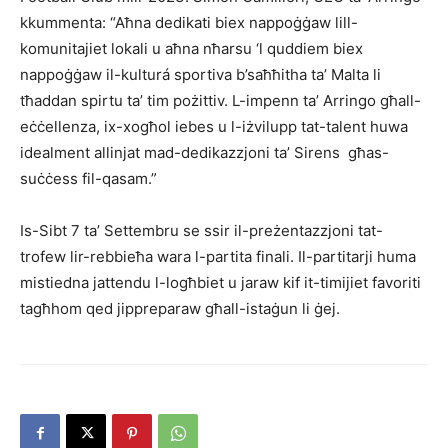
kkummenta: “Aħna dedikati biex nappoġġaw lill-
komunitajiet lokali u aħna nħarsu ‘l quddiem biex
nappoġġaw il-kulturá sportiva b’saħħitha ta’ Malta li
tħaddan spirtu ta’ tim pożittiv. L-impenn ta’ Arringo għall-
eċċellenza, ix-xogħol iebes u l-iżvilupp tat-talent huwa
idealment allinjat mad-dedikazzjoni ta’ Sirens għas-
suċċess fil-qasam.”
Is-Sibt 7 ta’ Settembru se ssir il-preżentazzjoni tat-
trofew lir-rebbieħa wara l-partita finali. Il-partitarji huma
mistiedna jattendu l-logħbiet u jaraw kif it-timijiet favoriti
tagħhom qed jippreparaw għall-istaġun li ġej.