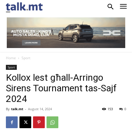
Home
Sport
Sport
Kollox lest għall-Arringo
Sirens Tournament tas-Sajf
2024
By
talk.mt
-
August 14, 2024
153
0