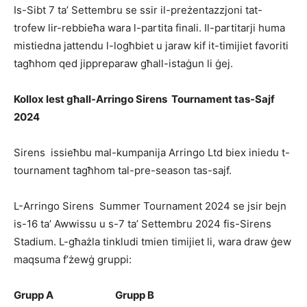
Is-Sibt 7 ta’ Settembru se ssir il-preżentazzjoni tat-
trofew lir-rebbieħa wara l-partita finali. Il-partitarji huma
mistiedna jattendu l-logħbiet u jaraw kif it-timijiet favoriti
tagħhom qed jippreparaw għall-istaġun li ġej.
Kollox lest għall-Arringo Sirens Tournament tas-Sajf
2024
Sirens issieħbu mal-kumpanija Arringo Ltd biex iniedu t-
tournament tagħhom tal-pre-season tas-sajf.
L-Arringo Sirens Summer Tournament 2024 se jsir bejn
is-16 ta’ Awwissu u s-7 ta’ Settembru 2024 fis-Sirens
Stadium. L-għażla tinkludi tmien timijiet li, wara draw ġew
maqsuma f’żewġ gruppi:
Grupp A
Grupp B