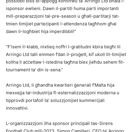
possibbli biss bl-appoġġ kontinwu ta’ Arringo Ltd bħala l-
isponsor ewlieni. Dawn il-partiti huma parti importanti
mill-preparazzjoni tal-pre-season u għall-partitarji tat-
tmien timijiet parteċipanti l-attendenza tagħhom għal
dawn il-logħbiet hija imperdibbli!”
“F’isem il-klabb, nixtieq noffri l-gratitudni kbira tiegħi lil
Arringo Ltd talli emmen f’dan il-proġett, kif ukoll lit-timijiet
kollha li aċċettaw l-istedina tagħna biex jieħdu sehem fit-
tournament ta’ din is-sena.”
Arringo Ltd, li għandha kwartieri ġenerali f’Malta hija
mexxejja tal-industrija fl-esternalizzazzjoni moderna u
tipprovdi portafoll ta’ soluzzjonijiet kummerċjali
innovattivi.
L-organizzazzjoni ilha sponsor prinċipali tas-Sirens
Football Club mill-2023. Simon Camilleri, CEO ta’ Arringo