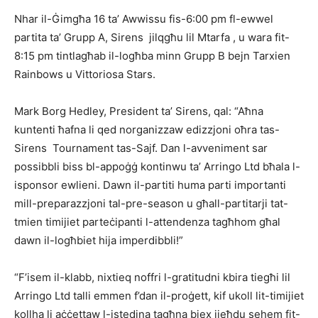
Nhar il-Ġimgħa 16 ta’ Awwissu fis-6:00 pm fl-ewwel
partita ta’ Grupp A, Sirens jilqgħu lil Mtarfa , u wara fit-
8:15 pm tintlagħab il-logħba minn Grupp B bejn Tarxien
Rainbows u Vittoriosa Stars.
Mark Borg Hedley, President ta’ Sirens, qal: “Aħna
kuntenti ħafna li qed norganizzaw edizzjoni oħra tas-
Sirens Tournament tas-Sajf. Dan l-avveniment sar
possibbli biss bl-appoġġ kontinwu ta’ Arringo Ltd bħala l-
isponsor ewlieni. Dawn il-partiti huma parti importanti
mill-preparazzjoni tal-pre-season u għall-partitarji tat-
tmien timijiet parteċipanti l-attendenza tagħhom għal
dawn il-logħbiet hija imperdibbli!”
“F’isem il-klabb, nixtieq noffri l-gratitudni kbira tiegħi lil
Arringo Ltd talli emmen f’dan il-proġett, kif ukoll lit-timijiet
kollha li aċċettaw l-istedina tagħna biex jieħdu sehem fit-