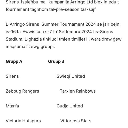
Sirens issieħbu mal-kumpanija Arringo Ltd biex iniedu t-
tournament tagħhom tal-pre-season tas-sajf.
L-Arringo Sirens Summer Tournament 2024 se jsir bejn
is-16 ta’ Awwissu u s-7 ta’ Settembru 2024 fis-Sirens
Stadium. L-għażla tinkludi tmien timijiet li, wara draw ġew
maqsuma f’żewġ gruppi:
Grupp A
Grupp B
Sirens Swieqi United
Zebbug Rangers Tarxien Rainbows
Mtarfa Gudja United
Victoria Hotspurs Vittoriosa Stars