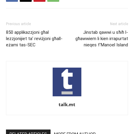
Previous article
Next article
850 applikazzjoni għal
Jinstab qawwi u sħiħ l-
lezzjonijiet ta’ reviżjoni għall-
għawwiem li kien irrapurtat
eżami tas-SEC
nieqes f’Manoel Island
talk.mt