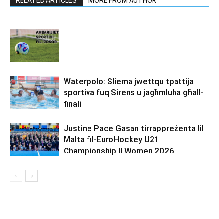
RELATED ARTICLES
MORE FROM AUTHOR
Waterpolo: Sliema jwettqu tpattija
sportiva fuq Sirens u jagħmluha għall-
finali
Justine Pace Gasan tirrappreżenta lil
Malta fil-EuroHockey U21
Championship II Women 2026