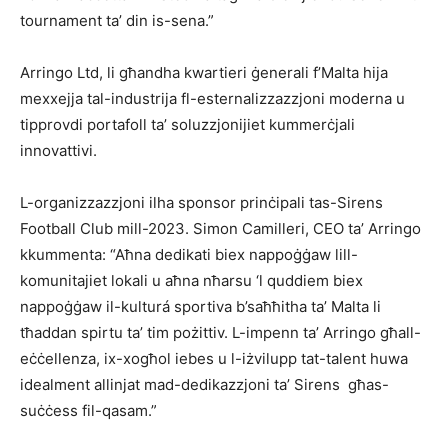
tournament ta’ din is-sena.”
Arringo Ltd, li għandha kwartieri ġenerali f’Malta hija
mexxejja tal-industrija fl-esternalizzazzjoni moderna u
tipprovdi portafoll ta’ soluzzjonijiet kummerċjali
innovattivi.
L-organizzazzjoni ilha sponsor prinċipali tas-Sirens
Football Club mill-2023. Simon Camilleri, CEO ta’ Arringo
kkummenta: “Aħna dedikati biex nappoġġaw lill-
komunitajiet lokali u aħna nħarsu ‘l quddiem biex
nappoġġaw il-kulturá sportiva b’saħħitha ta’ Malta li
tħaddan spirtu ta’ tim pożittiv. L-impenn ta’ Arringo għall-
eċċellenza, ix-xogħol iebes u l-iżvilupp tat-talent huwa
idealment allinjat mad-dedikazzjoni ta’ Sirens għas-
suċċess fil-qasam.”