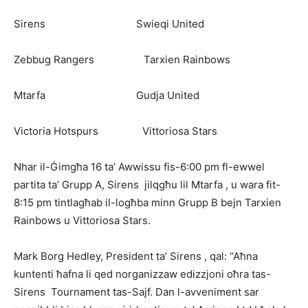
Sirens Swieqi United
Zebbug Rangers Tarxien Rainbows
Mtarfa Gudja United
Victoria Hotspurs Vittoriosa Stars
Nhar il-Ġimgħa 16 ta’ Awwissu fis-6:00 pm fl-ewwel
partita ta’ Grupp A, Sirens jilqgħu lil Mtarfa , u wara fit-
8:15 pm tintlagħab il-logħba minn Grupp B bejn Tarxien
Rainbows u Vittoriosa Stars.
Mark Borg Hedley, President ta’ Sirens , qal: “Aħna
kuntenti ħafna li qed norganizzaw edizzjoni oħra tas-
Sirens Tournament tas-Sajf. Dan l-avveniment sar