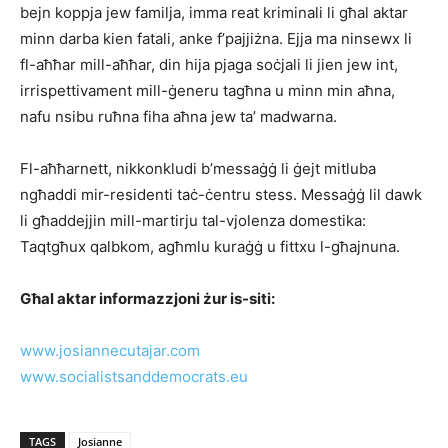
bejn koppja jew familja, imma reat kriminali li għal aktar
minn darba kien fatali, anke f’pajjiżna. Ejja ma ninsewx li
fl-aħħar mill-aħħar, din hija pjaga soċjali li jien jew int,
irrispettivament mill-ġeneru tagħna u minn min aħna,
nafu nsibu ruħna fiha aħna jew ta’ madwarna.
Fl-aħħarnett, nikkonkludi b’messaġġ li ġejt mitluba
ngħaddi mir-residenti taċ-ċentru stess. Messaġġ lil dawk
li għaddejjin mill-martirju tal-vjolenza domestika:
Taqtgħux qalbkom, agħmlu kuraġġ u fittxu l-għajnuna.
Għal aktar informazzjoni żur is-siti:
www.josiannecutajar.com
www.socialistsanddemocrats.eu
TAGS
Josianne