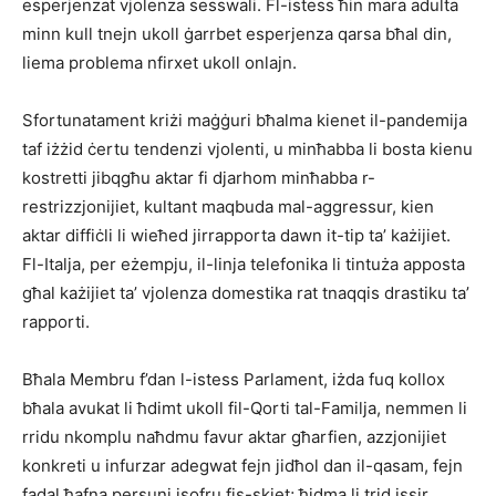
esperjenzat vjolenza sesswali. Fl-istess ħin mara adulta
minn kull tnejn ukoll ġarrbet esperjenza qarsa bħal din,
liema problema nfirxet ukoll onlajn.
Sfortunatament kriżi maġġuri bħalma kienet il-pandemija
taf iżżid ċertu tendenzi vjolenti, u minħabba li bosta kienu
kostretti jibqgħu aktar fi djarhom minħabba r-
restrizzjonijiet, kultant maqbuda mal-aggressur, kien
aktar diffiċli li wieħed jirrapporta dawn it-tip ta’ każijiet.
Fl-Italja, per eżempju, il-linja telefonika li tintuża apposta
għal każijiet ta’ vjolenza domestika rat tnaqqis drastiku ta’
rapporti.
Bħala Membru f’dan l-istess Parlament, iżda fuq kollox
bħala avukat li ħdimt ukoll fil-Qorti tal-Familja, nemmen li
rridu nkomplu naħdmu favur aktar għarfien, azzjonijiet
konkreti u infurzar adegwat fejn jidħol dan il-qasam, fejn
fadal ħafna persuni jsofru fis-skiet; ħidma li trid issir