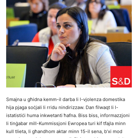
Smajna u għidna kemm-il darba li l-vjolenza domestika
hija pjaga soċjali li rridu nindirizzaw. Dan filwaqt li l-
istatistiċi huma inkwetanti ħafna. Biss biss, informazzjoni
li tinġabar mill-Kummissjoni Ewropea turi kif tfajla minn
kull tlieta, li għandhom aktar minn 15-il sena, b’xi mod