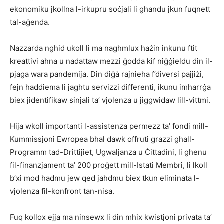
ekonomiku jkollna l-irkupru soċjali li għandu jkun fuqnett
tal-aġenda.
Nazzarda ngħid ukoll li ma nagħmlux ħażin inkunu ftit
kreattivi aħna u nadattaw mezzi ġodda kif niġġieldu din il-
pjaga wara pandemija. Din diġà rajnieha f’diversi pajjiżi,
fejn ħaddiema li jagħtu servizzi differenti, ikunu imħarrġa
biex jidentifikaw sinjali ta’ vjolenza u jiggwidaw lill-vittmi.
Hija wkoll importanti l-assistenza permezz ta’ fondi mill-
Kummissjoni Ewropea bħal dawk offruti grazzi għall-
Programm tad-Drittijiet, Ugwaljanza u Ċittadini, li għenu
fil-finanzjament ta’ 200 proġett mill-Istati Membri, li lkoll
b’xi mod ħadmu jew qed jaħdmu biex tkun eliminata l-
vjolenza fil-konfront tan-nisa.
Fuq kollox ejja ma ninsewx li din mhix kwistjoni privata ta’