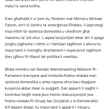
matul is-sena kollha.
Kien għalhekk li xi jiem ilu, flimkien mal-Ministru Michael
Falzon, żort iċ-ċentru ta’ emerġenza Għabex, li jipproteġi
nisa vittmi ta’ vjolenza domestika u uliedhom għal
massimu ta’ sitt xhur. L-aqwa lezzjonijiet dwar din il-pjaga
jistgħu jagħtuha l-vittmi u l-familjari tagħhom u allura hu
importanti li nisimgħu direttament l-esperjenzi tagħhom
biex jgħinu fit-tfassil tal-politika li nwettqu.
Bħala membru tal-Gender Mainstreaming Network fil-
Parlament Ewropew qed nimbotta ħidma relatata mal-
vjolenza domestika u anke oqsma oħra biex titqajjem
kuxjenza akbar dwar is-suġġett. Dan apparti li nagħti l-
kontribut tiegħi meta jkun hemm diskussjonijiet jew
ħidma relatata fil-Grupp tas-Soċjalisti u d-Demokratiċi.
Kif dejjem sħaqt, hu importanti li apparti l-irkupru