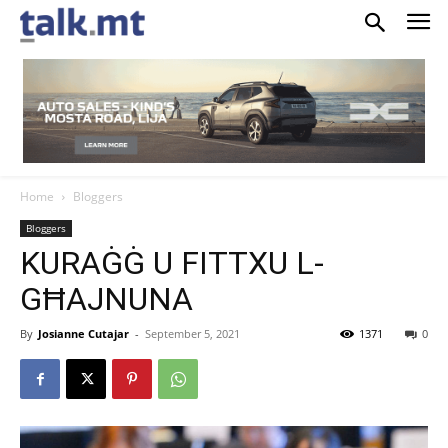
Home
Bloggers
Bloggers
KURAĠĠ U FITTXU L-
GĦAJNUNA
By
Josianne Cutajar
-
September 5, 2021
1371
0