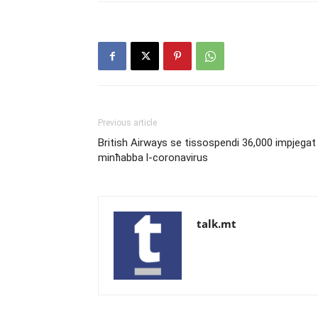
Previous article
British Airways se tissospendi 36,000 impjegat
minħabba l-coronavirus
talk.mt