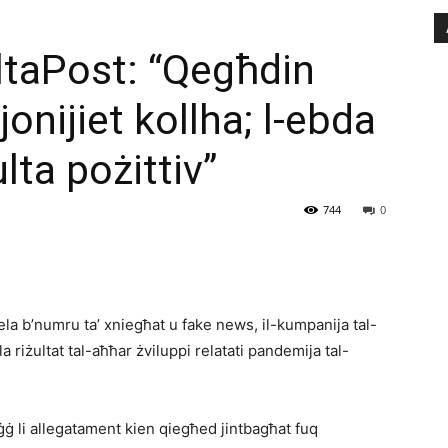
taPost: “Qegħdin
onijiet kollha; l-ebda
ta pożittiv”
744
0
ela b’numru ta’ xniegħat u fake news, il-kumpanija tal-
a riżultat tal-aħħar żviluppi relatati pandemija tal-
ġ li allegatament kien qiegħed jintbagħat fuq