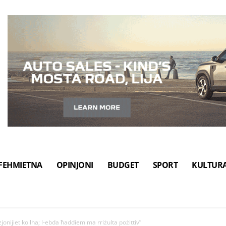
FEHMIETNA
OPINJONI
BUDGET
SPORT
KULTUR
onijiet kollha; l-ebda ħaddiem ma rriżulta pożittiv”