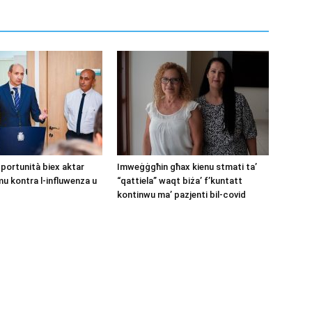
pportunità biex aktar
Imweġġgħin għax kienu stmati ta’
mu kontra l-influwenza u
“qattiela” waqt biża’ f’kuntatt
kontinwu ma’ pazjenti bil-covid