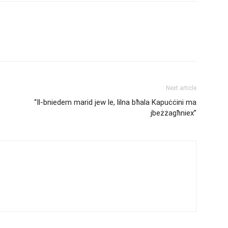
Next article
“Il-bniedem marid jew le, lilna bħala Kapuċċini ma
jbeżżagħniex”