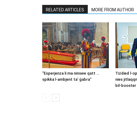
RELATED ARTICLES
MORE FROM AUTHOR
“Esperjenza li ma ninsew qatt …
Tiżdied l-o
spikka l-ambjent ta’ ġabra”
nies jitlaqq
bil-booster