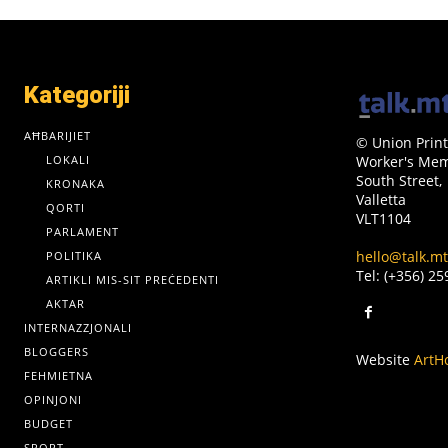
Kategoriji
AĦBARIJIET
© Union Print
LOKALI
Worker's Memo
South Street,
KRONAKA
Valletta
QORTI
VLT1104
PARLAMENT
hello@talk.mt
POLITIKA
Tel: (+356) 2
ARTIKLI MIS-SIT PREĊEDENTI
AKTAR
INTERNAZZJONALI
BLOGGERS
Website
ArtH
FEHMIETNA
OPINJONI
BUDGET
SPORT