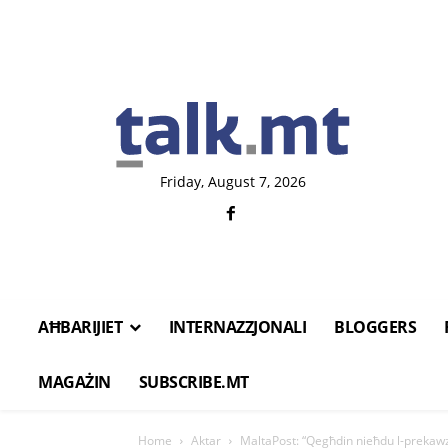
Friday, August 7, 2026
AĦBARIJIET
INTERNAZZJONALI
BLOGGERS
MAGAŻIN
SUBSCRIBE.MT
Home
Aktar
MaltaPost: “Qegħdin nieħdu l-prekawzj