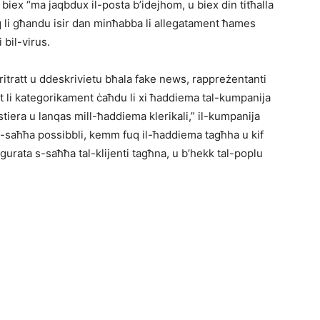
 biex “ma jaqbdux il-posta b’idejhom, u biex din titħalla
q li għandu isir dan minħabba li allegatament ħames
 bil-virus.
-ritratt u ddeskrivietu bħala fake news, rappreżentanti
qt li kategorikament ċaħdu li xi ħaddiema tal-kumpanija
ustiera u lanqas mill-ħaddiema klerikali,” il-kumpanija
tas-saħħa possibbli, kemm fuq il-ħaddiema tagħha u kif
igurata s-saħħa tal-klijenti tagħna, u b’hekk tal-poplu