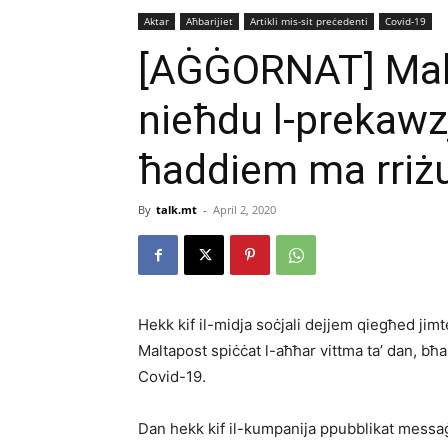
Aktar
Aħbarijiet
Artikli mis-sit preċedenti
Covid-19
[AĠĠORNAT] Mal
nieħdu l-prekawzj
ħaddiem ma rriżul
By
talk.mt
-
April 2, 2020
Hekk kif il-midja soċjali dejjem qiegħed jimt
Maltapost spiċċat l-aħħar vittma ta’ dan, bħal
Covid-19.
Dan hekk kif il-kumpanija ppubblikat messaġ