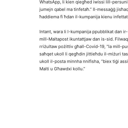
WhatsApp, li kien qiegħed iwissi lill-persuni
jumejn qabel ma tinfetaħ.” Il-messaġġ jisħa
ħaddiema fi ħdan il-kumpanija kienu infettati
Intant, wara li l-kumpanija ppubblikat dan ir
mill-Maltapost ikuntattjaw dan is-sid. Filwa
rriżultaw pożittiv għall-Covid-19, “la mill-p
saħqet ukoll li qegħdin jittieħdu il-miżuri 
ukoll il-posta minnha nnifisha, “biex tiġi ass
Malti u Għawdxi kollu.”