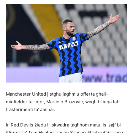
Manchester United jistgħu jagħmlu offerta għall-
midfielder ta’ Inter, Marcelo Brozovic, waqt it-tieqa tat-
trasferimenti ta’ Jannar.
Ir-Red Devils żiedu l-iskwadra tagħhom matul is-sajf bl-
iffirmar ta’ Tom Heaton, Jadon Sancho, Raphael Varane u