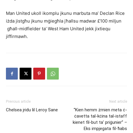
Man United ukoll ikomplu jkunu marbuta ma’ Declan Rice
iżda jistgħu jkunu mġiegħla jħallsu madwar £100 miljun
għall-midfielder ta’ West Ham United jekk jixtiequ
jiffirmawh.
Previous article
Next article
Chelsea jridu lil Leroy Sane
“Kien hemm żmien meta ċ-
ċavetta tal-kċina tal-istaff
kienet fil-but ta’ priġunier” –
Eks impjegata fil-ħabs