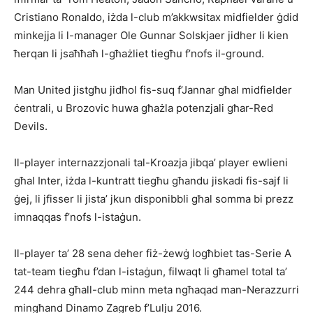
Cristiano Ronaldo, iżda l-club m’akkwsitax midfielder ġdid
minkejja li l-manager Ole Gunnar Solskjaer jidher li kien
ħerqan li jsaħħaħ l-għażliet tiegħu f’nofs il-ground.
Man United jistgħu jidħol fis-suq f’Jannar għal midfielder
ċentrali, u Brozovic huwa għażla potenzjali għar-Red
Devils.
Il-player internazzjonali tal-Kroazja jibqa’ player ewlieni
għal Inter, iżda l-kuntratt tiegħu għandu jiskadi fis-sajf li
ġej, li jfisser li jista’ jkun disponibbli għal somma bi prezz
imnaqqas f’nofs l-istaġun.
Il-player ta’ 28 sena deher fiż-żewġ logħbiet tas-Serie A
tat-team tiegħu f’dan l-istaġun, filwaqt li għamel total ta’
244 dehra għall-club minn meta ngħaqad man-Nerazzurri
mingħand Dinamo Zagreb f’Lulju 2016.