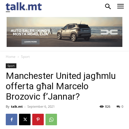
Home
Sport
Sport
Manchester United jagħmlu
offerta għal Marcelo
Brozovic f’Jannar?
By
talk.mt
-
September 6, 2021
826
0