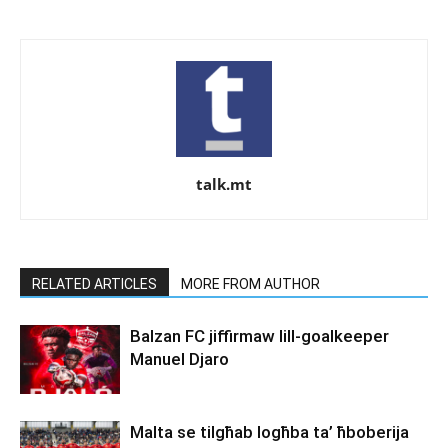
talk.mt
RELATED ARTICLES
MORE FROM AUTHOR
Balzan FC jiffirmaw lill-goalkeeper
Manuel Djaro
Malta se tilgħab logħba ta’ ħboberija