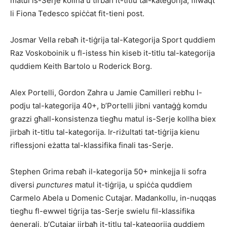
matul is-Serje kollha u tirbaħ it-titlu tal-kategorija, filwaqt
li Fiona Tedesco spiċċat fit-tieni post.
Josmar Vella rebaħ it-tiġrija tal-Kategorija Sport quddiem
Raz Voskoboinik u fl-istess ħin kiseb it-titlu tal-kategorija
quddiem Keith Bartolo u Roderick Borg.
Alex Portelli, Gordon Zahra u Jamie Camilleri rebħu l-
podju tal-kategorija 40+, b’Portelli jibni vantaġġ komdu
grazzi għall-konsistenza tiegħu matul is-Serje kollha biex
jirbaħ it-titlu tal-kategorija. Ir-riżultati tat-tiġrija kienu
riflessjoni eżatta tal-klassifika finali tas-Serje.
Stephen Grima rebaħ il-kategorija 50+ minkejja li sofra
diversi
punctures
matul it-tiġrija, u spiċċa quddiem
Carmelo Abela u Domenic Cutajar. Madankollu, in-nuqqas
tiegħu fl-ewwel tiġrija tas-Serje swielu fil-klassifika
ġenerali, b’Cutajar jirbaħ it-titlu tal-kategorija quddiem