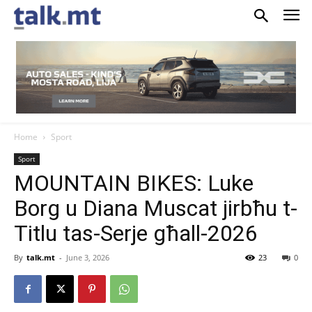
Home
Sport
Sport
MOUNTAIN BIKES: Luke
Borg u Diana Muscat jirbħu t-
Titlu tas-Serje għall-2026
By
talk.mt
-
June 3, 2026
23
0