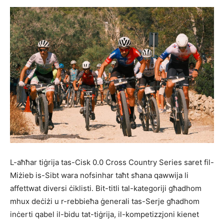
L-aħħar tiġrija tas-Cisk 0.0 Cross Country Series saret fil-
Miżieb is-Sibt wara nofsinhar taħt sħana qawwija li
affettwat diversi ċiklisti. Bit-titli tal-kategoriji għadhom
mhux deċiżi u r-rebbieħa ġenerali tas-Serje għadhom
inċerti qabel il-bidu tat-tiġrija, il-kompetizzjoni kienet