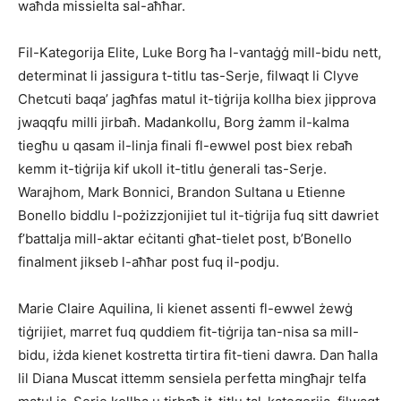
waħda missielta sal-aħħar.
Fil-Kategorija Elite, Luke Borg ħa l-vantaġġ mill-bidu nett,
determinat li jassigura t-titlu tas-Serje, filwaqt li Clyve
Chetcuti baqa’ jagħfas matul it-tiġrija kollha biex jipprova
jwaqqfu milli jirbaħ. Madankollu, Borg żamm il-kalma
tiegħu u qasam il-linja finali fl-ewwel post biex rebaħ
kemm it-tiġrija kif ukoll it-titlu ġenerali tas-Serje.
Warajhom, Mark Bonnici, Brandon Sultana u Etienne
Bonello biddlu l-pożizzjonijiet tul it-tiġrija fuq sitt dawriet
f’battalja mill-aktar eċitanti għat-tielet post, b’Bonello
finalment jikseb l-aħħar post fuq il-podju.
Marie Claire Aquilina, li kienet assenti fl-ewwel żewġ
tiġrijiet, marret fuq quddiem fit-tiġrija tan-nisa sa mill-
bidu, iżda kienet kostretta tirtira fit-tieni dawra. Dan ħalla
lil Diana Muscat ittemm sensiela perfetta mingħajr telfa