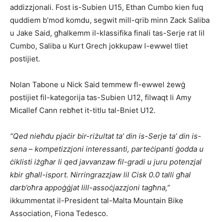
addizzjonali. Fost is-Subien U15, Ethan Cumbo kien fuq
quddiem b’mod komdu, segwit mill-qrib minn Zack Saliba
u Jake Said, għalkemm il-klassifika finali tas-Serje rat lil
Cumbo, Saliba u Kurt Grech jokkupaw l-ewwel tliet
postijiet.
Nolan Tabone u Nick Said temmew fl-ewwel żewġ
postijiet fil-kategorija tas-Subien U12, filwaqt li Amy
Micallef Cann rebħet it-titlu tal-Bniet U12.
“Qed nieħdu pjaċir bir-riżultat ta’ din is-Serje ta’ din is-
sena – kompetizzjoni interessanti, parteċipanti ġodda u
ċiklisti iżgħar li qed javvanzaw fil-gradi u juru potenzjal
kbir għall-isport. Nirringrazzjaw lil Cisk 0.0 talli għal
darb’oħra appoġġjat lill-assoċjazzjoni tagħna,”
ikkummentat il-President tal-Malta Mountain Bike
Association, Fiona Tedesco.