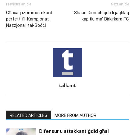
Previous article
Next article
Għaxaq iżommu rekord
Shaun Dimech qrib li jagħlaq
perfett fil-Kampjonat
kapitlu ma’ Birkirkara FC
Nazzjonali tal-Boċċi
talk.mt
RELATED ARTICLES
MORE FROM AUTHOR
Difensur u attakkant ġdid għal