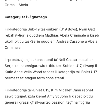
Grima u Abela.
Kategoriji taż-Żgħażagħ
Fil-kategorija Sub-19 tas-subien (U19 Boys), Ryan Gatt
rebaħ it-tiġrija quddiem Matthias Abela Criminale u kiseb
ukoll it-titlu tas-Serje quddiem Andrea Cassone u Abela
Criminale.
Il-prestazzjonijiet konsistenti ta’ Neil Cassar matul is-
Serje kollha assigurawlu t-titlu tas-Subien U17, filwaqt li
Katie Anne Vella Wood rebħet il-kategorija tal-Bniet U17
permezz ta’ staġun ferm consistenti.
Fil-kategorija tal-Bniet U15, Kim Micallef Cann rebħet
żewġ tiġrijiet, iżda kienet Amy St John li kisbet it-titlu
ġenerali grazzi għall-parteċipazzjoni tagħha f’tiġrija