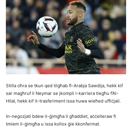
Stilla oħra se tkun qed tilgħab fl-Arabja Sawdija, hekk kif
sar magħruf li Neymar se jkompli l-karriera tiegħu f’Al-
Hilal, hekk kif it-trasferiment issa huwa wieħed uffiċjali.
In-negozjati bdew il-ġimgħa li għaddiet, aċċelleraw fi
tmiem il-ġimgħa u issa kollox ġie kkonfermat.