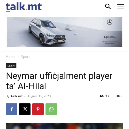
Home
Sport
Sport
Neymar uffiċjalment player
ta’ Al-Hilal
By
talk.mt
-
August 15, 2023
338
0