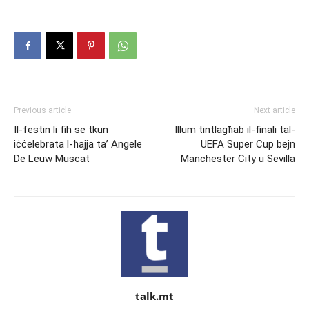
Previous article
Next article
Il-festin li fih se tkun
Illum tintlagħab il-finali tal-
iċċelebrata l-ħajja ta’ Angele
UEFA Super Cup bejn
De Leuw Muscat
Manchester City u Sevilla
talk.mt