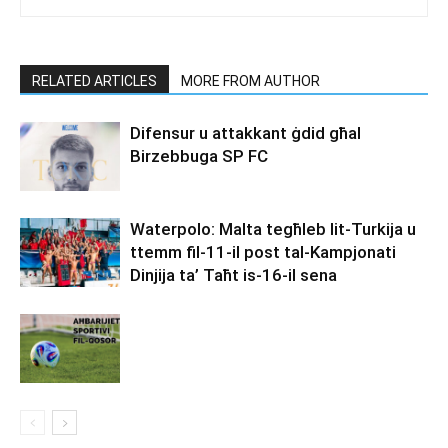
RELATED ARTICLES
MORE FROM AUTHOR
Difensur u attakkant ġdid għal
Birzebbuga SP FC
Waterpolo: Malta tegħleb lit-Turkija u
ttemm fil-11-il post tal-Kampjonati
Dinjija ta’ Taħt is-16-il sena