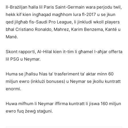
Il-Brażiljan ħalla lil Paris Saint-Germain wara perjodu twil,
hekk kif kien ingħaqad magħhom lura fl-2017 u se jkun
qed jilgħab fis-Saudi Pro League, li jinkludi wkoll players
bħal Cristiano Ronaldo, Mahrez, Karim Benzema, Kanté u
Mané.
Skont rapporti, Al-Hilal kien it-tim li għamel l-aħjar offerta
lil PSG u Neymar.
Huma se jħallsu ħlas ta’ trasferiment ta’ aktar minn 60
miljun ewro (inklużi bonuses) u Neymar se jkollu kuntratt
enormi.
Huwa mifhum li Neymar iffirma kuntratt li jiswa 160 miljun
ewro fuq żewġ staġuni.