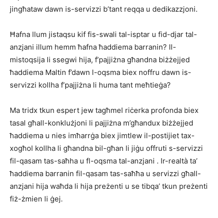
jingħataw dawn is-servizzi b’tant reqqa u dedikazzjoni.
Ħafna llum jistaqsu kif fis-swali tal-isptar u fid-djar tal-
anzjani illum hemm ħafna ħaddiema barranin? Il-
mistoqsija li ssegwi hija, f’pajjiżna għandna biżżejjed
ħaddiema Maltin f’dawn l-oqsma biex noffru dawn is-
servizzi kollha f’pajjiżna li huma tant meħtieġa?
Ma tridx tkun espert jew tagħmel riċerka profonda biex
tasal għall-konklużjoni li pajjiżna m’għandux biżżejjed
ħaddiema u nies imħarrġa biex jimtlew il-postijiet tax-
xogħol kollha li għandna bil-għan li jiġu offruti s-servizzi
fil-qasam tas-saħha u fl-oqsma tal-anzjani . Ir-realtà ta’
ħaddiema barranin fil-qasam tas-saħħa u servizzi għall-
anzjani hija waħda li hija preżenti u se tibqa’ tkun preżenti
fiż-żmien li ġej.