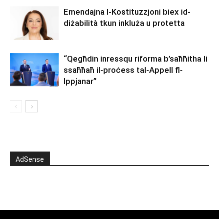
Emendajna l-Kostituzzjoni biex id-
diżabilità tkun inkluża u protetta
“Qegħdin inressqu riforma b’saħħitha li
ssaħħaħ il-proċess tal-Appell fl-
Ippjanar”
AdSense