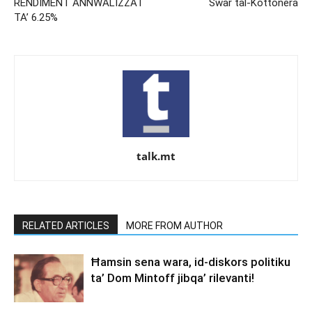
RENDIMENT ANNWALIZZAT
Swar tal-Kottonera
TA’ 6.25%
talk.mt
RELATED ARTICLES
MORE FROM AUTHOR
Ħamsin sena wara, id-diskors politiku
ta’ Dom Mintoff jibqa’ rilevanti!