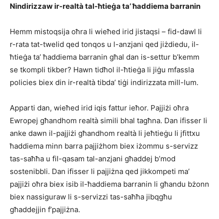
Nindirizzaw ir-realtà tal-ħtieġa ta’ ħaddiema barranin
Hemm mistoqsija oħra li wieħed irid jistaqsi – fid-dawl li
r-rata tat-twelid qed tonqos u l-anzjani qed jiżdiedu, il-
ħtieġa ta’ ħaddiema barranin għal dan is-settur b’kemm
se tkompli tikber? Hawn tidħol il-ħtieġa li jiġu mfassla
policies biex din ir-realtà tibda’ tiġi indirizzata mill-lum.
Apparti dan, wieħed irid iqis fattur ieħor. Pajjiżi oħra
Ewropej għandhom realtà simili bhal tagħna. Dan ifisser li
anke dawn il-pajjiżi għandhom realtà li jeħtieġu li jfittxu
ħaddiema minn barra pajjiżhom biex iżommu s-servizz
tas-saħħa u fil-qasam tal-anzjani għaddej b’mod
sostenibbli. Dan ifisser li pajjiżna qed jikkompeti ma’
pajjiżi oħra biex isib il-ħaddiema barranin li għandu bżonn
biex nassiguraw li s-servizzi tas-saħħa jibqgħu
għaddejjin f’pajjiżna.