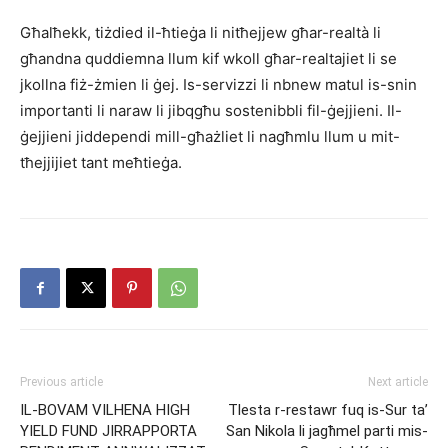
Għalħekk, tiżdied il-ħtieġa li nitħejjew għar-realtà li
għandna quddiemna llum kif wkoll għar-realtajiet li se
jkollna fiż-żmien li ġej. Is-servizzi li nbnew matul is-snin
importanti li naraw li jibqgħu sostenibbli fil-ġejjieni. Il-
ġejjieni jiddependi mill-għażliet li nagħmlu llum u mit-
tħejjijiet tant meħtieġa.
Previous article
Next article
IL-BOVAM VILHENA HIGH
Tlesta r-restawr fuq is-Sur ta’
YIELD FUND JIRRAPPORTA
San Nikola li jagħmel parti mis-