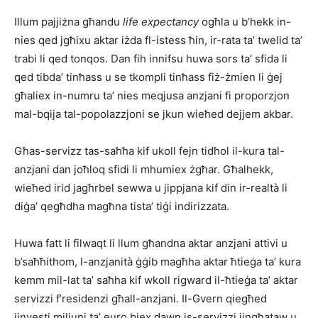
Illum pajjiżna għandu
life expectancy
ogħla u b’hekk in-
nies qed jgħixu aktar iżda fl-istess ħin, ir-rata ta’ twelid ta’
trabi li qed tonqos. Dan fih innifsu huwa sors ta’ sfida li
qed tibda’ tinħass u se tkompli tinħass fiż-żmien li ġej
għaliex in-numru ta’ nies meqjusa anzjani fi proporzjon
mal-bqija tal-popolazzjoni se jkun wieħed dejjem akbar.
Għas-servizz tas-saħħa kif ukoll fejn tidħol il-kura tal-
anzjani dan joħloq sfidi li mhumiex żgħar. Għalhekk,
wieħed irid jagħrbel sewwa u jippjana kif din ir-realtà li
diġa’ qegħdha magħna tista’ tiġi indirizzata.
Huwa fatt li filwaqt li llum għandna aktar anzjani attivi u
b’saħħithom, l-anzjanità ġġib magħha aktar ħtieġa ta’ kura
kemm mil-lat ta’ saħha kif wkoll rigward il-ħtieġa ta’ aktar
servizzi f’residenzi għall-anzjani. Il-Gvern qiegħed
jinvesti miljuni ta’ euro biex dawn is-servizzi jingħataw u