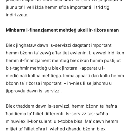
jkunu ta’ livell iżda hemm sfida importanti li trid tiġi
indirizzata.
Minbarra l-finanzjament meħtieġ ukoll ir-riżors uman
Biex jingħataw dawn is-servizzi daqstant importanti
hemm bżonn ta’ żewġ affarijiet ewlenin. L-ewwel irid ikun
hemm il-finanzjament meħtieġ biex ikun hemm postijiet
bit-tagħmir meħtieġ u biex jinxtara l-apparat u l-
mediċinali kollha meħtieġa. Imma apparti dan kollu hemm
bżonn ta’ riżorsa importanti – in-nies li se jaħdmu u
jipprovdu dawn is-servizzi.
Biex tħaddem dawn is-servizzi, hemm bżonn ta’ ħafna
ħaddiema ta’ ħiliet differenti. Is-servizz tas-saħħa
m’huwiex il-konsulenti u t-tobba biss. Ma’ dawn ħemm
mijiet ta’ ħiliet oħra li wieħed għandu bżonn biex