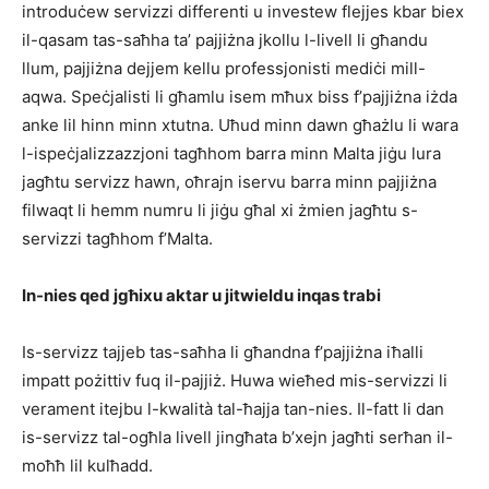
introduċew servizzi differenti u investew flejjes kbar biex
il-qasam tas-saħha ta’ pajjiżna jkollu l-livell li għandu
llum, pajjiżna dejjem kellu professjonisti mediċi mill-
aqwa. Speċjalisti li għamlu isem mħux biss f’pajjiżna iżda
anke lil hinn minn xtutna. Uħud minn dawn għażlu li wara
l-ispeċjalizzazzjoni tagħhom barra minn Malta jiġu lura
jagħtu servizz hawn, oħrajn iservu barra minn pajjiżna
filwaqt li hemm numru li jiġu għal xi żmien jagħtu s-
servizzi tagħhom f’Malta.
In-nies qed jgħixu aktar u jitwieldu inqas trabi
Is-servizz tajjeb tas-saħha li għandna f’pajjiżna iħalli
impatt pożittiv fuq il-pajjiż. Huwa wieħed mis-servizzi li
verament itejbu l-kwalità tal-ħajja tan-nies. Il-fatt li dan
is-servizz tal-ogħla livell jingħata b’xejn jagħti serħan il-
moħħ lil kulħadd.