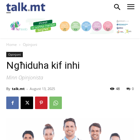
Home
Opinjoni
Opinjoni
Ngħiduha kif inhi
Minn Opinjonista
By
talk.mt
-
August 13, 2025
48
0