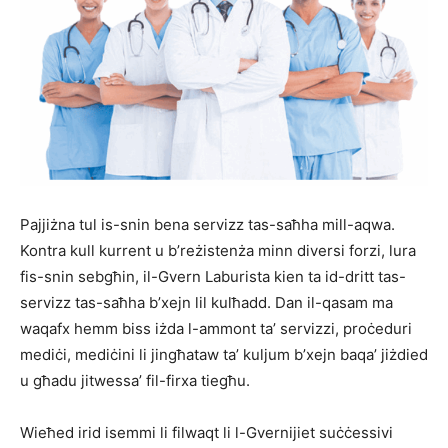
Pajjiżna tul is-snin bena servizz tas-saħha mill-aqwa.
Kontra kull kurrent u b’reżistenża minn diversi forzi, lura
fis-snin sebgħin, il-Gvern Laburista kien ta id-dritt tas-
servizz tas-saħha b’xejn lil kulħadd. Dan il-qasam ma
waqafx hemm biss iżda l-ammont ta’ servizzi, proċeduri
mediċi, mediċini li jingħataw ta’ kuljum b’xejn baqa’ jiżdied
u għadu jitwessa’ fil-firxa tiegħu.
Wieħed irid isemmi li filwaqt li l-Gvernijiet suċċessivi