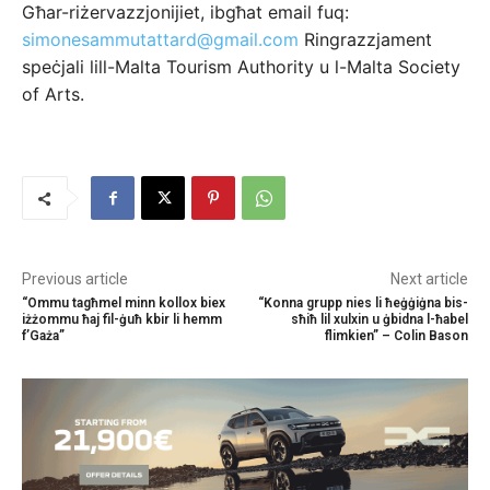
Għar-riżervazzjonijiet, ibgħat email fuq:
simonesammutattard@gmail.com
Ringrazzjament
speċjali lill-Malta Tourism Authority u l-Malta Society
of Arts.
Previous article
Next article
“Ommu tagħmel minn kollox biex
“Konna grupp nies li ħeġġiġna bis-
iżżommu ħaj fil-ġuħ kbir li hemm
sħiħ lil xulxin u ġbidna l-ħabel
f’Gaża”
flimkien” – Colin Bason