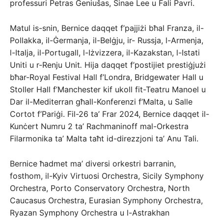
professuri Petras Geniušas, Sinae Lee u Fali Pavri.
Matul is-snin, Bernice daqqet f’pajjiżi bħal Franza, il-
Pollakka, il-Ġermanja, il-Belġju, ir- Russja, l-Armenja,
l-Italja, il-Portugall, l-Iżvizzera, il-Kazakstan, l-Istati
Uniti u r-Renju Unit
.
Hija daqqet f’postijiet prestiġjużi
bħar-Royal Festival Hall f’Londra, Bridgewater Hall u
Stoller Hall f’Manchester kif ukoll fit-Teatru Manoel u
Dar il-Mediterran għall-Konferenzi f’Malta, u Salle
Cortot f’Pariġi. Fil-26 ta’ Frar 2024, Bernice daqqet il-
Kunċert Numru 2 ta’ Rachmaninoff mal-Orkestra
Filarmonika ta’ Malta taħt id-direzzjoni ta’ Anu Tali.
Bernice ħadmet ma’ diversi orkestri barranin,
fosthom, il-Kyiv Virtuosi Orchestra, Sicily Symphony
Orchestra, Porto Conservatory Orchestra, North
Caucasus Orchestra, Eurasian Symphony Orchestra,
Ryazan Symphony Orchestra u l-Astrakhan