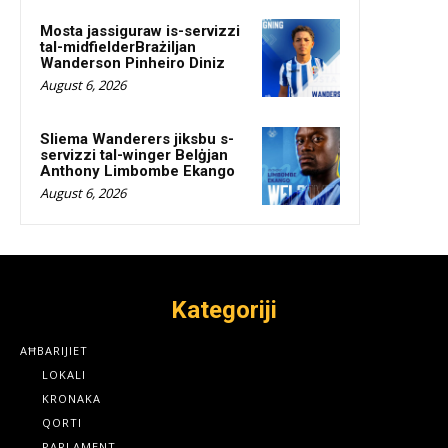
Mosta jassiguraw is-servizzi
tal-midfielderBrażiljan
Wanderson Pinheiro Diniz
August 6, 2026
Sliema Wanderers jiksbu s-
servizzi tal-winger Belġjan
Anthony Limbombe Ekango
August 6, 2026
Kategoriji
AĦBARIJIET
LOKALI
KRONAKA
QORTI
PARLAMENT