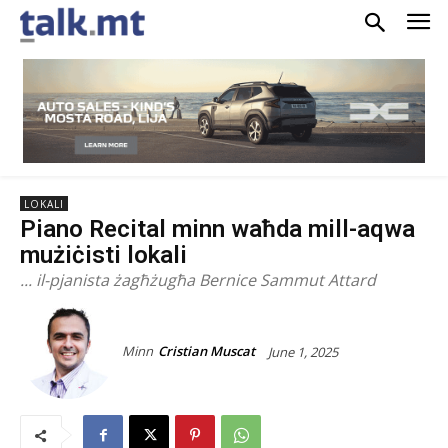
LOKALI
Piano Recital minn waħda mill-aqwa
mużiċisti lokali
... il-pjanista żagħżugħa Bernice Sammut Attard
Minn
Cristian Muscat
June 1, 2025