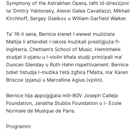
Symphony of the Astrakhan Opera, taħt id-direzzjoni
ta’ Dmitry Yablonsky, Alexei Galea Cavallazzi, Mikhail
Kirchhoff, Sergey Oselkov u William Garfield Walker.
Ta’ 16-il sena, Bernice kienet l-ewwel mużiċista
Maltija li attendiet l-iskola mużikali prestiġjuża fl-
Ingilterra, Chetham’s School of Music. Hemmhekk
studjat il-pjanu u l-violin bħala studji prinċipali ma’
Duncan Glenday u Ruth Hahn rispettivament. Bernice
bdiet tistudja l-mużika t’età żgħira f’Malta, ma’ Karen
Briscoe (pjanu) u Marcelline Agius (vjolin).
Bernice hija appoġġjata mill-BOV Joseph Calleja
Foundation, Janatha Stubbs Foundation u l- Ecole
Normale de Musique de Paris.
Programm: