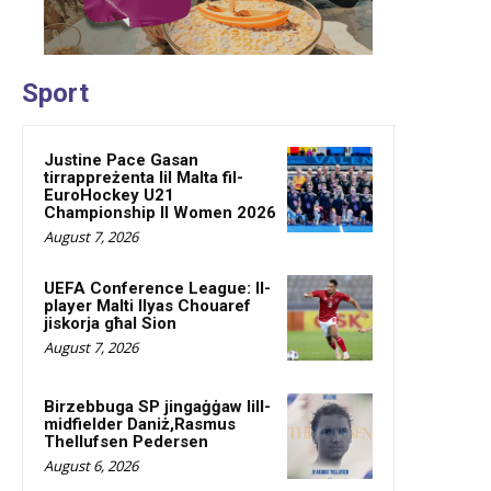
Sport
Justine Pace Gasan
tirrappreżenta lil Malta fil-
EuroHockey U21
Championship II Women 2026
August 7, 2026
UEFA Conference League: Il-
player Malti Ilyas Chouaref
jiskorja għal Sion
August 7, 2026
Birzebbuga SP jingaġġaw lill-
midfielder Daniż,Rasmus
Thellufsen Pedersen
August 6, 2026