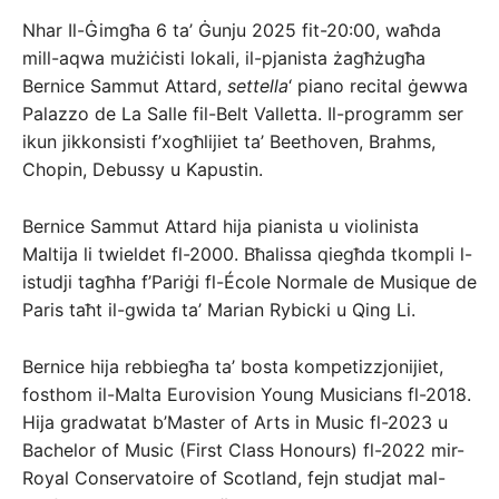
Nhar Il-Ġimgħa 6 ta’ Ġunju 2025 fit-20:00, waħda
mill-aqwa mużiċisti lokali, il-pjanista żagħżugħa
Bernice Sammut Attard,
settella
‘ piano recital ġewwa
Palazzo de La Salle fil-Belt Valletta. Il-programm ser
ikun jikkonsisti f’xogħlijiet ta’ Beethoven, Brahms,
Chopin, Debussy u Kapustin.
Bernice Sammut Attard hija pianista u violinista
Maltija li twieldet fl-2000. Bħalissa qiegħda tkompli l-
istudji tagħha f’Pariġi fl-École Normale de Musique de
Paris taħt il-gwida ta’ Marian Rybicki u Qing Li.
Bernice hija rebbiegħa ta’ bosta kompetizzjonijiet,
fosthom il-Malta Eurovision Young Musicians fl-2018.
Hija gradwatat b’Master of Arts in Music fl-2023 u
Bachelor of Music (First Class Honours) fl-2022 mir-
Royal Conservatoire of Scotland, fejn studjat mal-