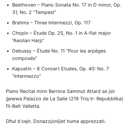
Beethoven – Piano Sonata No. 17 in D minor, Op.
31, No. 2 “Tempest”
Brahms – Three Intermezzi, Op. 117
Chopin – Étude Op. 25, No. 1 in A-flat major
“Aeolian Harp”
Debussy – Étude No. 11 “Pour les arpèges
composés”
Kapustin – 8 Concert Etudes, Op. 40: No. 7
“Intermezzo”
Piano Recital minn Bernice Sammut Attard se jsir
ġewwa Palazzo de La Salle (219 Triq Ir- Repubblika)
fil-Belt Valletta.
Dħul b’xejn. Donazzjonijiet huma apprezzati.