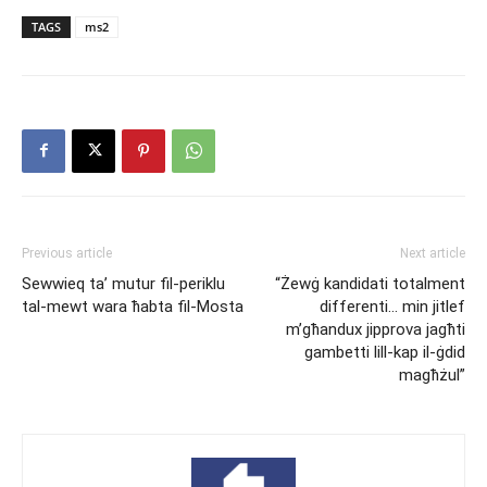
TAGS
ms2
Previous article
Next article
Sewwieq ta’ mutur fil-periklu
“Żewġ kandidati totalment
tal-mewt wara ħabta fil-Mosta
differenti… min jitlef
m’għandux jipprova jagħti
gambetti lill-kap il-ġdid
magħżul”