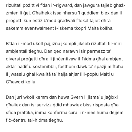
riżultati pożittivi f’dan ir-rigward, dan jawgura tajjeb għaż-
żmien li ġej. Għalhekk issa nħarsu ’l quddiem biex dan il-
proġett ikun estiż b’mod gradwali f’lokalitajiet oħra
sakemm eventwalment l-iskema tkopri Malta kollha.
B’dan il-mod ukoll pajjiżna jkompli jikseb riżultati fil-miri
ambjentali tiegħu. Dan qed narawh isir permezz ta’
diversi proġetti oħra li jinċentivaw il-ħidma għal ambjent
aktar nadif u sostenibbli, fosthom dawk ta’ spazji miftuħa
li jwasslu għal kwalità ta’ ħajja aħjar lill-poplu Malti u
Għawdxi kollu.
Dan juri wkoll kemm dan huwa Gvern li jisma’ u jaġixxi
għaliex dan is-servizz ġdid mhuwiex biss risposta għal
sfida prattika, imma konferma ċara li n-nies huma dejjem
fiċ-ċentru tal-ħidma tiegħu.