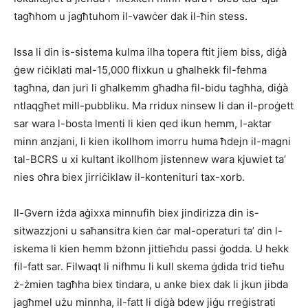
tagħhom u jagħtuhom il-vawċer dak il-ħin stess.
Issa li din is-sistema kulma ilha topera ftit jiem biss, diġà
ġew riċiklati mal-15,000 flixkun u għalhekk fil-fehma
tagħna, dan juri li għalkemm għadha fil-bidu tagħha, diġà
ntlaqgħet mill-pubbliku. Ma rridux ninsew li dan il-proġett
sar wara l-bosta lmenti li kien qed ikun hemm, l-aktar
minn anzjani, li kien ikollhom imorru huma ħdejn il-magni
tal-BCRS u xi kultant ikollhom jistennew wara kjuwiet ta’
nies oħra biex jirriċiklaw il-kontenituri tax-xorb.
Il-Gvern iżda aġixxa minnufih biex jindirizza din is-
sitwazzjoni u saħansitra kien ċar mal-operaturi ta’ din l-
iskema li kien hemm bżonn jittieħdu passi ġodda. U hekk
fil-fatt sar. Filwaqt li nifhmu li kull skema ġdida trid tieħu
ż-żmien tagħha biex tindara, u anke biex dak li jkun jibda
jagħmel użu minnha, il-fatt li diġà bdew jiġu rreġistrati