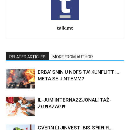
talk.mt
RELATED ARTICLES
MORE FROM AUTHOR
ERBA’ SNIN U NOFS TA’ KUNFLITT …
META SE JINTEMM?
IL-JUM INTERNAZZJONALI TAŻ-
ŻGĦAŻAGĦ
GVERN LI JINVESTI BIS-SĦIĦ FL-