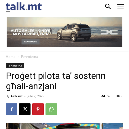
Home
Fehmietna
Fehmietna
Proġett pilota ta’ sostenn
għall-anzjani
By
talk.mt
-
July 7, 2025
59
0