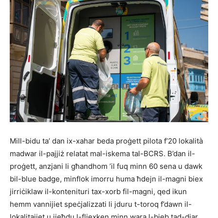
Mill-bidu ta’ dan ix-xahar beda proġett pilota f’20 lokalità
madwar il-pajjiż relatat mal-iskema tal-BCRS. B’dan il-
proġett, anzjani li għandhom ’il fuq minn 60 sena u dawk
bil-blue badge, minflok imorru huma ħdejn il-magni biex
jirriċiklaw il-kontenituri tax-xorb fil-magni, qed ikun
hemm vannijiet speċjalizzati li jduru t-toroq f’dawn il-
lokalitajiet u jieħdu l-fliexken minn wara l-bieb tad-djar