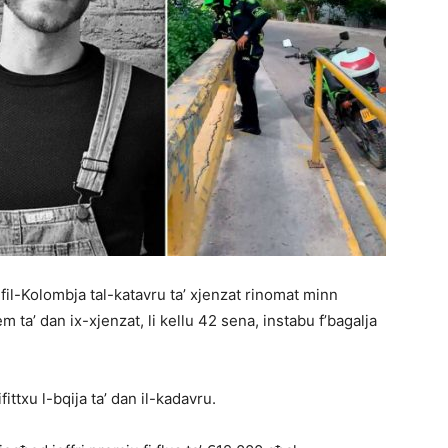
 fil-Kolombja tal-katavru ta’ xjenzat rinomat minn
m ta’ dan ix-xjenzat, li kellu 42 sena, instabu f’bagalja
ittxu l-bqija ta’ dan il-kadavru.