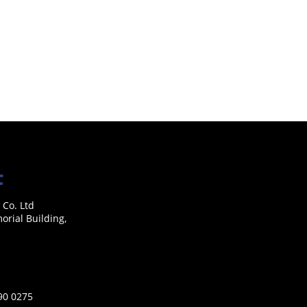
 Co. Ltd
rial Building,
590 0275