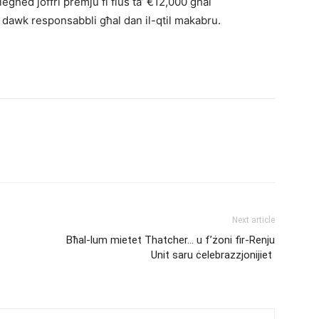
egħed joffri premju fi flus ta’ €12,000 għal
a’ dawk responsabbli għal dan il-qtil makabru.
Next article
Bħal-lum mietet Thatcher… u f’żoni fir-Renju
Unit saru ċelebrazzjonijiet