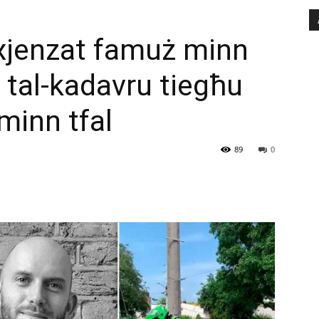
 xjenzat famuż minn
 tal-kadavru tiegħu
minn tfal
89
0