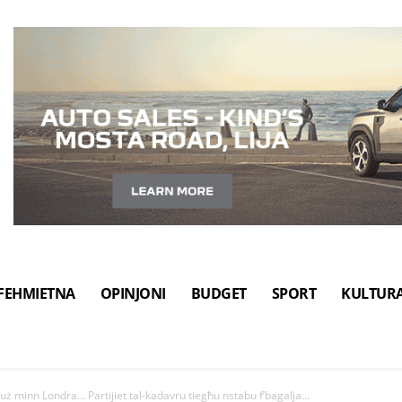
FEHMIETNA
OPINJONI
BUDGET
SPORT
KULTUR
uż minn Londra… Partijiet tal-kadavru tiegħu nstabu f’bagalja...