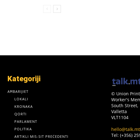
Kategoriji
AĦBARIJIET
© Union Print
LOKALI
Worker's Memo
South Street,
KRONAKA
Valletta
QORTI
VLT1104
PARLAMENT
hello@talk.mt
POLITIKA
Tel: (+356) 2
ARTIKLI MIS-SIT PREĊEDENTI