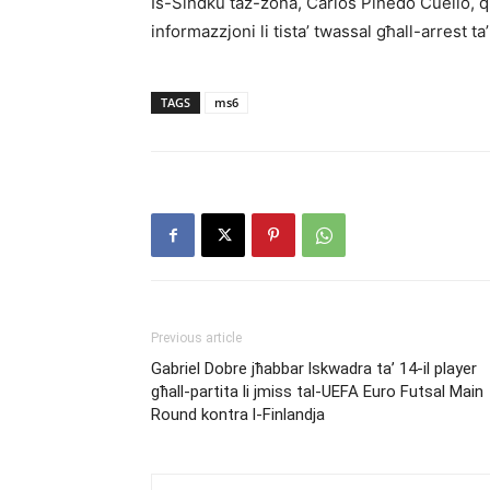
Is-Sindku taż-żona, Carlos Pinedo Cuello, qi
informazzjoni li tista’ twassal għall-arrest t
TAGS
ms6
Previous article
Gabriel Dobre jħabbar lskwadra ta’ 14-il player
għall-partita li jmiss tal-UEFA Euro Futsal Main
Round kontra l-Finlandja