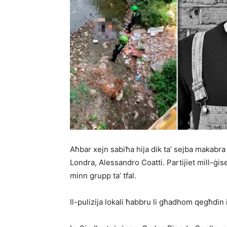
Aħbar xejn sabiħa hija dik ta’ sejba makabra
Londra, Alessandro Coatti. Partijiet mill-ġise
minn grupp ta’ tfal.
Il-pulizija lokali ħabbru li għadhom qegħdin if