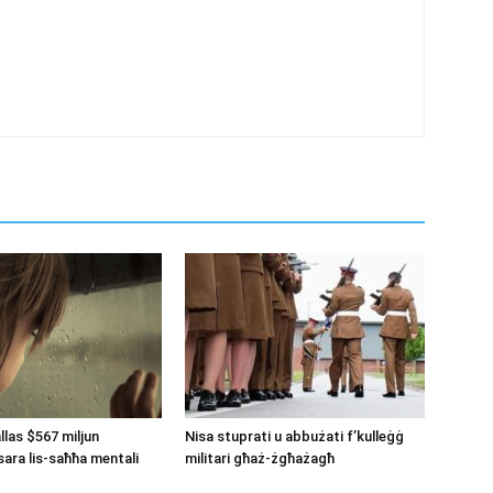
llas $567 miljun
Nisa stuprati u abbużati f’kulleġġ
ara lis-saħħa mentali
militari għaż-żgħażagħ