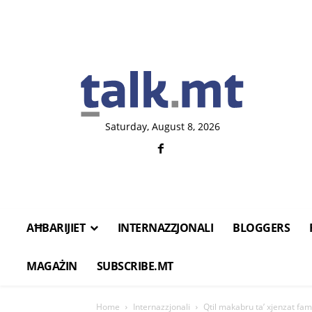
Saturday, August 8, 2026
AĦBARIJIET
INTERNAZZJONALI
BLOGGERS
MAGAŻIN
SUBSCRIBE.MT
Home
Internazzjonali
Qtil makabru ta’ xjenzat fam