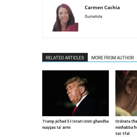
Carmen Cachia
Ġurnalista
RELATED ARTICLES
MORE FROM AUTHOR
Trump jiċħad li l-Istati Uniti għandha
Ordnata tħa
nuqqas ta’ armi
minħabba ħs
tat-tfal