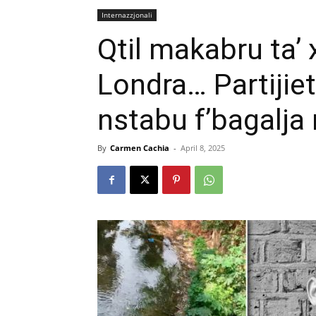
Internazzjonali
Qtil makabru ta’
Londra… Partijiet
nstabu f’bagalja 
By
Carmen Cachia
-
April 8, 2025