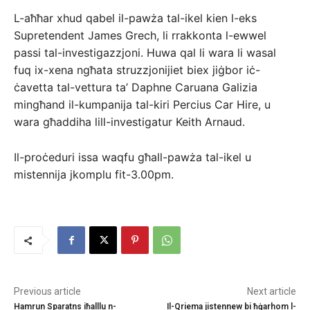
L-aħħar xhud qabel il-pawża tal-ikel kien l-eks
Supretendent James Grech, li rrakkonta l-ewwel
passi tal-investigazzjoni. Huwa qal li wara li wasal
fuq ix-xena ngħata struzzjonijiet biex jiġbor iċ-
ċavetta tal-vettura ta’ Daphne Caruana Galizia
mingħand il-kumpanija tal-kiri Percius Car Hire, u
wara għaddiha lill-investigatur Keith Arnaud.
Il-proċeduri issa waqfu għall-pawża tal-ikel u
mistennija jkomplu fit-3.00pm.
Previous article
Next article
Hamrun Sparatns iħalllu n-
Il-Qriema jistennew bi ħġarhom l-