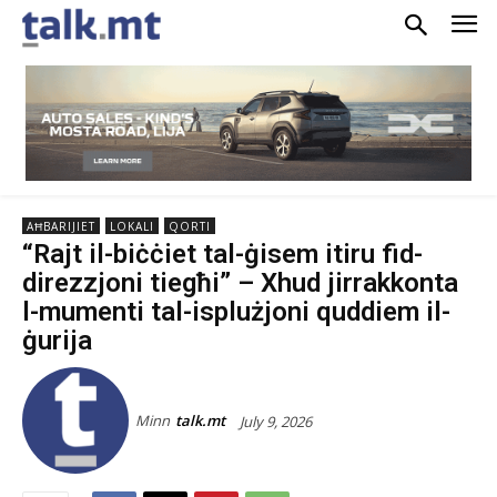
AĦBARIJIET
LOKALI
QORTI
“Rajt il-biċċiet tal-ġisem itiru fid-
direzzjoni tiegħi” – Xhud jirrakkonta
l-mumenti tal-isplużjoni quddiem il-
ġurija
Minn
talk.mt
July 9, 2026