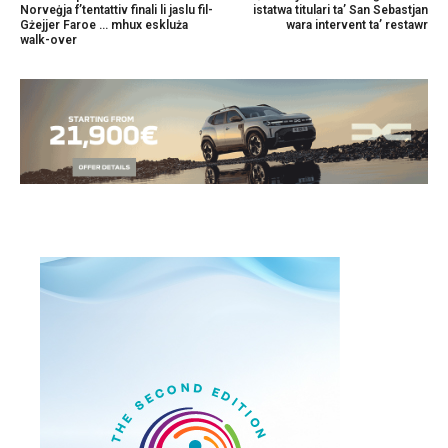
Norveġja f’tentattiv finali li jaslu fil-
istatwa titulari ta’ San Sebastjan
Gżejjer Faroe … mhux eskluża
wara intervent ta’ restawr
walk-over