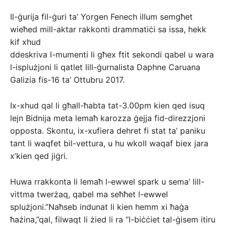
Il-ġurija fil-ġuri ta’ Yorgen Fenech illum semgħet
wieħed mill-aktar rakkonti drammatiċi sa issa, hekk
kif xhud
ddeskriva l-mumenti li għex ftit sekondi qabel u wara
l-isplużjoni li qatlet lill-ġurnalista Daphne Caruana
Galizia fis-16 ta’ Ottubru 2017.
Ix-xhud qal li għall-ħabta tat-3.00pm kien qed isuq
lejn Bidnija meta lemaħ karozza ġejja fid-direzzjoni
opposta. Skontu, ix-xufiera dehret fi stat ta’ paniku
tant li waqfet bil-vettura, u hu wkoll waqaf biex jara
x’kien qed jiġri.
Huwa rrakkonta li lemaħ l-ewwel spark u sema’ lill-
vittma twerżaq, qabel ma seħħet l-ewwel
splużjoni.”Naħseb indunat li kien hemm xi ħaġa
ħażina,”qal, filwaqt li żied li ra “l-biċċiet tal-ġisem itiru