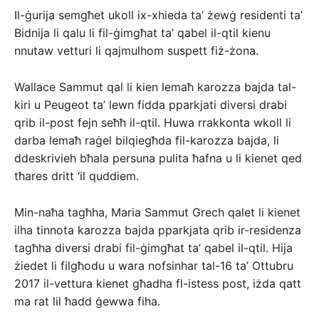
Il-ġurija semgħet ukoll ix-xhieda ta’ żewġ residenti ta’
Bidnija li qalu li fil-ġimgħat ta’ qabel il-qtil kienu
nnutaw vetturi li qajmulhom suspett fiż-żona.
Wallace Sammut qal li kien lemaħ karozza bajda tal-
kiri u Peugeot ta’ lewn fidda pparkjati diversi drabi
qrib il-post fejn seħħ il-qtil. Huwa rrakkonta wkoll li
darba lemaħ raġel bilqiegħda fil-karozza bajda, li
ddeskrivieh bħala persuna pulita ħafna u li kienet qed
tħares dritt ‘il quddiem.
Min-naħa tagħha, Maria Sammut Grech qalet li kienet
ilha tinnota karozza bajda pparkjata qrib ir-residenza
tagħha diversi drabi fil-ġimgħat ta’ qabel il-qtil. Hija
żiedet li filgħodu u wara nofsinhar tal-16 ta’ Ottubru
2017 il-vettura kienet għadha fl-istess post, iżda qatt
ma rat lil ħadd ġewwa fiha.