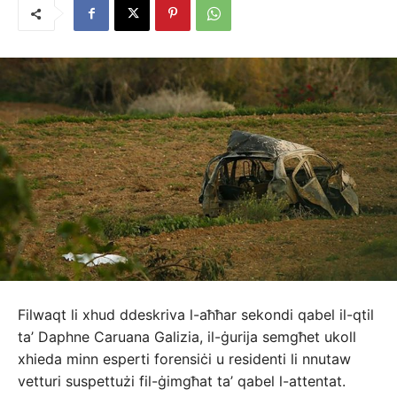
Filwaqt li xhud ddeskriva l-aħħar sekondi qabel il-qtil
ta’ Daphne Caruana Galizia, il-ġurija semgħet ukoll
xhieda minn esperti forensiċi u residenti li nnutaw
vetturi suspettużi fil-ġimgħat ta’ qabel l-attentat.