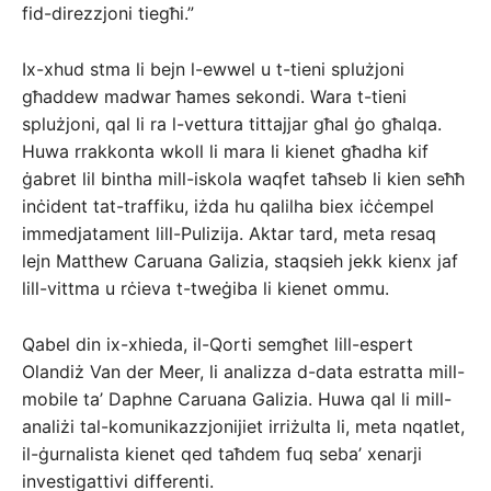
fid-direzzjoni tiegħi.”
Ix-xhud stma li bejn l-ewwel u t-tieni splużjoni
għaddew madwar ħames sekondi. Wara t-tieni
splużjoni, qal li ra l-vettura tittajjar għal ġo għalqa.
Huwa rrakkonta wkoll li mara li kienet għadha kif
ġabret lil bintha mill-iskola waqfet taħseb li kien seħħ
inċident tat-traffiku, iżda hu qalilha biex iċċempel
immedjatament lill-Pulizija. Aktar tard, meta resaq
lejn Matthew Caruana Galizia, staqsieh jekk kienx jaf
lill-vittma u rċieva t-tweġiba li kienet ommu.
Qabel din ix-xhieda, il-Qorti semgħet lill-espert
Olandiż Van der Meer, li analizza d-data estratta mill-
mobile ta’ Daphne Caruana Galizia. Huwa qal li mill-
analiżi tal-komunikazzjonijiet irriżulta li, meta nqatlet,
il-ġurnalista kienet qed taħdem fuq seba’ xenarji
investigattivi differenti.