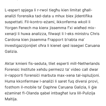
L-espert spjega li r-rwol tiegħu kien limitat għall-
analiżi forensika tad-data u mhux biex jidentifika
suspettati. Fil-kontro-eżami, ikkonferma wkoll li
Yorgen Fenech ma kienx jissemma f’xi wieħed mix-
xenarji li huwa analizza, filwaqt li l-eks ministru Chris
Cardona kien jissemma f’rapport b’rabta ma’
investigazzjonijiet oħra li kienet qed issegwi Caruana
Galizia.
Aktar kmieni fis-seduta, tliet esperti mill-Netherlands
Forensic Institute xehdu permezz ta’ video call dwar
ir-rapporti forensiċi marbuta max-xena tal-isplużjoni.
Huma kkonfermaw l-analiżi li saret fuq diversi provi,
fosthom il-mobile ta’ Daphne Caruana Galizia, li ġie
eżaminat fl-Olanda qabel intbagħat lura lill-Pulizija
Maltija.