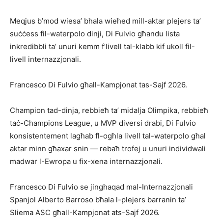
Meqjus b’mod wiesa’ bħala wieħed mill-aktar plejers ta’
suċċess fil-waterpolo dinji, Di Fulvio għandu lista
inkredibbli ta’ unuri kemm f’livell tal-klabb kif ukoll fil-
livell internazzjonali.
Francesco Di Fulvio għall-Kampjonat tas-Sajf 2026.
Champion tad-dinja, rebbieħ ta’ midalja Olimpika, rebbieħ
taċ-Champions League, u MVP diversi drabi, Di Fulvio
konsistentement lagħab fl-ogħla livell tal-waterpolo għal
aktar minn għaxar snin — rebaħ trofej u unuri individwali
madwar l-Ewropa u fix-xena internazzjonali.
Francesco Di Fulvio se jingħaqad mal-Internazzjonali
Spanjol Alberto Barroso bħala l-plejers barranin ta’
Sliema ASC għall-Kampjonat ats-Sajf 2026.