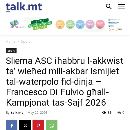
Home
Sport
Sport
Sliema ASC iħabbru l-akkwist
ta’ wieħed mill-akbar ismijiet
tal-waterpolo fid-dinja –
Francesco Di Fulvio għall-
Kampjonat tas-Sajf 2026
By
talk.mt
-
May 29, 2026
35
0