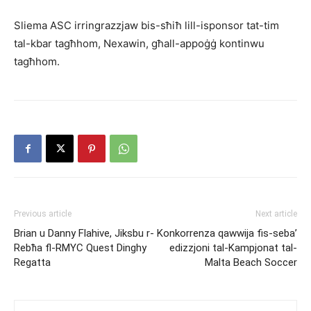
Sliema ASC irringrazzjaw bis-sħiħ lill-isponsor tat-tim
tal-kbar tagħhom, Nexawin, għall-appoġġ kontinwu
tagħhom.
Previous article
Next article
Brian u Danny Flahive, Jiksbu r-
Konkorrenza qawwija fis-seba’
Rebħa fl-RMYC Quest Dinghy
edizzjoni tal-Kampjonat tal-
Regatta
Malta Beach Soccer