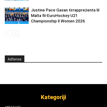
Justine Pace Gasan tirrappreżenta lil
Malta fil-EuroHockey U21
Championship II Women 2026
AdSense
Kategoriji
AĦBARIJIET