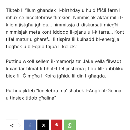
Tikteb li “llum għandek il-birthday u hu diffiċli ferm li
mhux se niċċelebraw flimkien. Nimmisjak aktar milli l-
kliem jistgħu jgħidu… nimmissja d-diskursati miegħi,
nimmisjak meta kont iddoqq il-pjanu u l-kitarra… Kont
tifel matur u għaref… li tispira lil kulħadd bl-enerġija
tiegħek u bil-qalb tajba li kellek.”
Puttinu wkoll sellem il-memorja ta’ Jake vella filwaqt
li xandar filmat li fih it-tifel jinstema jitlob lill-pubbliku
biex fil-Ġimgħa l-Kbira jgħidu lil din l-għaqda.
Puttinu jikteb “Iċċelebra ma’ sħabek l-Anġli fil-Ġenna
u tinsiex titlob għalina”