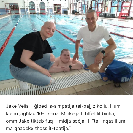
Jake Vella li ġibed is-simpatija tal-pajjiż kollu, illum
kienu jagħlaq 16-il sena. Minkejja li tilfet lil binha,
omm Jake tikteb fuq il-midja soċjali li “tal-inqas illum
ma għadekx tħoss it-tbatija.”