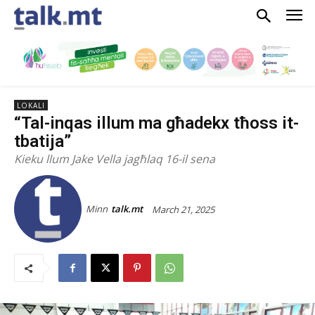
LOKALI
“Tal-inqas illum ma għadekx tħoss it-
tbatija”
Kieku llum Jake Vella jagħlaq 16-il sena
Minn
talk.mt
March 21, 2025