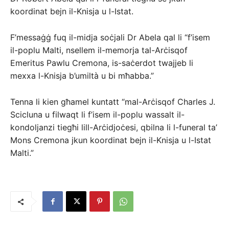
koordinat bejn il-Knisja u l-Istat.
F’messaġġ fuq il-midja soċjali Dr Abela qal li “f’isem
il-poplu Malti, nsellem il-memorja tal-Arċisqof
Emeritus Pawlu Cremona, is-saċerdot twajjeb li
mexxa l-Knisja b’umiltà u bi mħabba.”
Tenna li kien għamel kuntatt “mal-Arċisqof Charles J.
Scicluna u filwaqt li f’isem il-poplu wassalt il-
kondoljanzi tiegħi lill-Arċidjoċesi, qbilna li l-funeral ta’
Mons Cremona jkun koordinat bejn il-Knisja u l-Istat
Malti.”