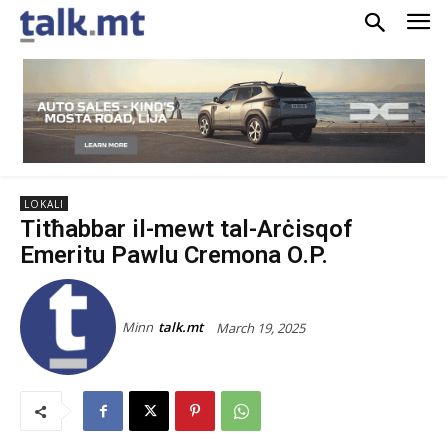
LOKALI
Titħabbar il-mewt tal-Arċisqof
Emeritu Pawlu Cremona O.P.
Minn
talk.mt
March 19, 2025