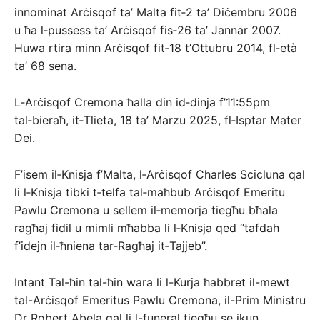
innominat Arċisqof ta’ Malta fit‑2 ta’ Diċembru 2006
u ħa l‑pussess ta’ Arċisqof fis‑26 ta’ Jannar 2007.
Huwa rtira minn Arċisqof fit‑18 t’Ottubru 2014, fl‑età
ta’ 68 sena.
L‑Arċisqof Cremona ħalla din id‑dinja f’11:55pm
tal‑bieraħ, it‑Tlieta, 18 ta’ Marzu 2025, fl‑Isptar Mater
Dei.
F’isem il‑Knisja f’Malta, l‑Arċisqof Charles Scicluna qal
li l‑Knisja tibki t‑telfa tal‑maħbub Arċisqof Emeritu
Pawlu Cremona u sellem il‑memorja tiegħu bħala
ragħaj fidil u mimli mħabba li l‑Knisja qed “tafdah
f’idejn il‑ħniena tar‑Ragħaj it‑Tajjeb”.
Intant Tal-ħin tal-ħin wara li l-Kurja ħabbret il-mewt
tal-Arċisqof Emeritus Pawlu Cremona, il-Prim Ministru
Dr Robert Abela qal li l-funeral tiegħu se jkun