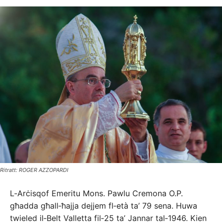
Ritratt: ROGER AZZOPARDI
L‑Arċisqof Emeritu Mons. Pawlu Cremona O.P.
għadda għall‑ħajja dejjem fl‑età ta’ 79 sena. Huwa
twieled il‑Belt Valletta fil‑25 ta’ Jannar tal‑1946. Kien