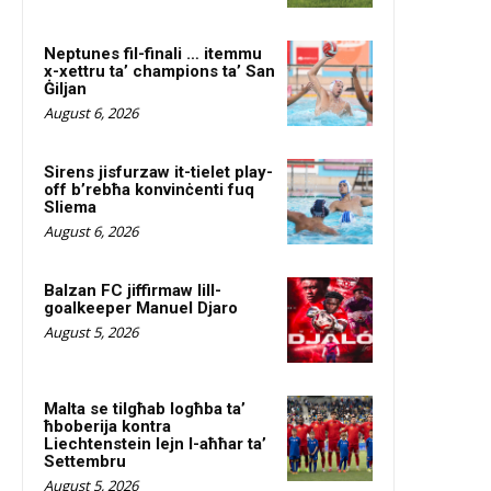
Neptunes fil-finali … itemmu
x-xettru ta’ champions ta’ San
Ġiljan
August 6, 2026
Sirens jisfurzaw it-tielet play-
off b’rebħa konvinċenti fuq
Sliema
August 6, 2026
Balzan FC jiffirmaw lill-
goalkeeper Manuel Djaro
August 5, 2026
Malta se tilgħab logħba ta’
ħboberija kontra
Liechtenstein lejn l-aħħar ta’
Settembru
August 5, 2026