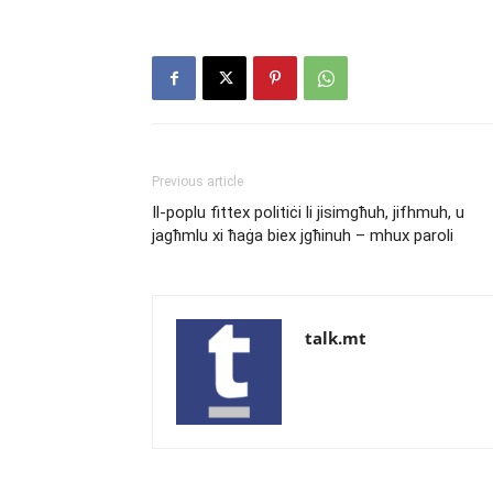
Previous article
Il-poplu fittex politiċi li jisimgħuh, jifhmuh, u
jagħmlu xi ħaġa biex jgħinuh – mhux paroli
talk.mt