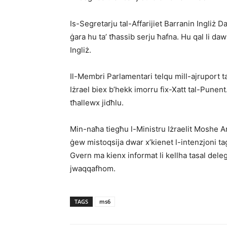
Is-Segretarju tal-Affarijiet Barranin Ingliż Da
ġara hu ta’ tħassib serju ħafna. Hu qal li d
Ingliż.
Il-Membri Parlamentari telqu mill-ajruport ta
Iżrael biex b’hekk imorru fix-Xatt tal-Pun
tħallewx jidħlu.
Min-naħa tiegħu l-Ministru Iżraelit Moshe Arb
ġew mistoqsija dwar x’kienet l-intenzjoni tagħ
Gvern ma kienx informat li kellha tasal deleg
jwaqqafhom.
TAGS
ms6