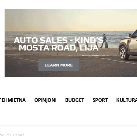
FEHMIETNA
OPINJONI
BUDGET
SPORT
KULTUR
x jidħlu Iżrael