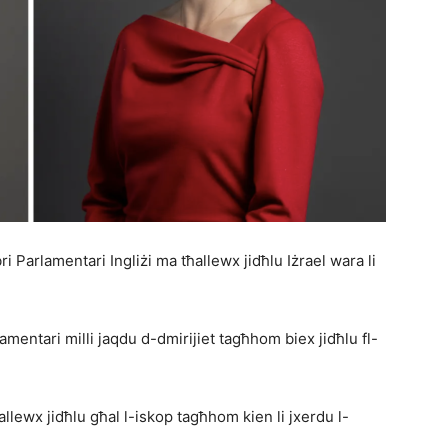
rlamentari Ingliżi ma tħallewx jidħlu Iżrael wara li
lamentari milli jaqdu d-dmirijiet tagħhom biex jidħlu fl-
ħallewx jidħlu għal l-iskop tagħhom kien li jxerdu l-