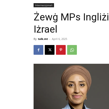
Internazzjonali
Żewġ MPs Ingliżi 
Iżrael
By
talk.mt
-
April 6, 2025