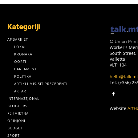
Kategoriji
AĦBARIJIET
© Union Print
LOKALI
Worker's Memo
South Street,
KRONAKA
Valletta
QORTI
VLT1104
PARLAMENT
hello@talk.mt
POLITIKA
Tel: (+356) 2
ARTIKLI MIS-SIT PREĊEDENTI
AKTAR
INTERNAZZJONALI
BLOGGERS
Website
ArtH
FEHMIETNA
OPINJONI
BUDGET
SPORT