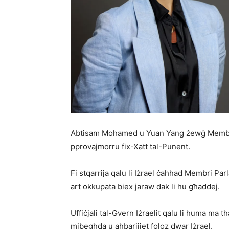
Abtisam Mohamed u Yuan Yang żewġ Membri Pa
pprovajmorru fix-Xatt tal-Punent.
Fi stqarrija qalu li Iżrael ċaħħad Membri Par
art okkupata biex jaraw dak li hu għaddej.
Uffiċjali tal-Gvern Iżraelit qalu li huma ma t
mibegħda u aħbarijiet foloz dwar Iżrael.