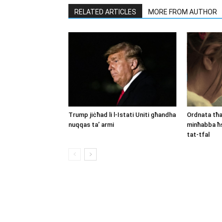
RELATED ARTICLES
MORE FROM AUTHOR
Trump jiċħad li l-Istati Uniti għandha
Ordnata tħa
nuqqas ta’ armi
minħabba ħs
tat-tfal