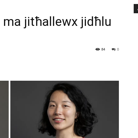
ma jitħallewx jidħlu
84
0