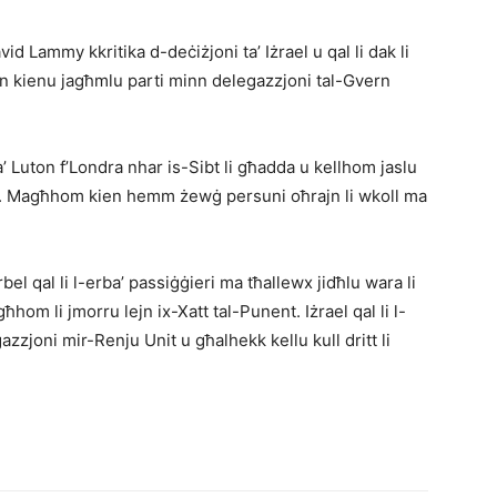
vid Lammy kkritika d-deċiżjoni ta’ Iżrael u qal li dak li
awn kienu jagħmlu parti minn delegazzjoni tal-Gvern
’ Luton f’Londra nhar is-Sibt li għadda u kellhom jaslu
ent. Magħhom kien hemm żewġ persuni oħrajn li wkoll ma
el qal li l-erba’ passiġġieri ma tħallewx jidħlu wara li
hom li jmorru lejn ix-Xatt tal-Punent. Iżrael qal li l-
azzjoni mir-Renju Unit u għalhekk kellu kull dritt li