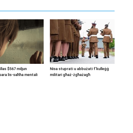
llas $567 miljun
Nisa stuprati u abbużati f’kulleġġ
ara lis-saħħa mentali
militari għaż-żgħażagħ