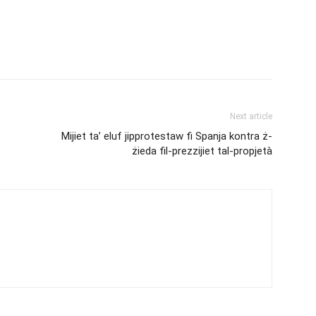
Next article
Mijiet ta’ eluf jipprotestaw fi Spanja kontra ż-
żieda fil-prezzijiet tal-propjetà