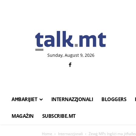
Sunday, August 9, 2026
AĦBARIJIET
INTERNAZZJONALI
BLOGGERS
MAGAŻIN
SUBSCRIBE.MT
Home
Internazzjonali
Żewġ MPs Ingliżi ma jitħallew