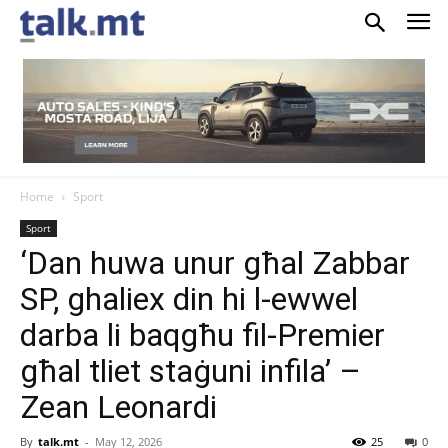
Home
Sport
Sport
‘Dan huwa unur għal Zabbar
SP, ghaliex din hi l-ewwel
darba li baqgħu fil-Premier
għal tliet staġuni infila’ –
Zean Leonardi
By
talk.mt
-
May 12, 2026
25
0