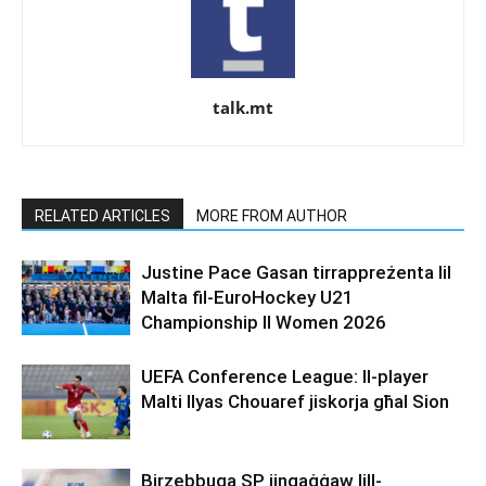
talk.mt
RELATED ARTICLES
MORE FROM AUTHOR
Justine Pace Gasan tirrappreżenta lil
Malta fil-EuroHockey U21
Championship II Women 2026
UEFA Conference League: Il-player
Malti Ilyas Chouaref jiskorja għal Sion
Birzebbuga SP jingaġġaw lill-