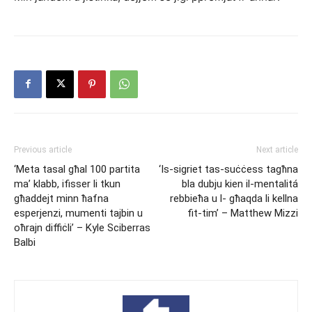
Previous article
Next article
‘Meta tasal għal 100 partita
‘Is-sigriet tas-suċċess tagħna
ma’ klabb, ifisser li tkun
bla dubju kien il-mentalitá
għaddejt minn ħafna
rebbieħa u l- għaqda li kellna
esperjenzi, mumenti tajbin u
fit-tim’ – Matthew Mizzi
oħrajn diffiċli’ – Kyle Sciberras
Balbi