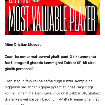
Minn Cristian Muscat
Zean, ħa mmur mal-ewwel għall-punt. X’tikkummenta
fuq l-istaġun li għadda kemm għal Zabbar SP, kif ukoll
għalik personali?
Kien staġun fejn kellna ħafna tlugħ u nżul. Komplejna
niġġieldu sal-aħħar u ġejna ppremjati għas-sagrifiċċji
kollha li għamilna. Dan huwa unur għal Zabbar SP, għaliex
din hi l-ewwel darba li baqgħu fil-Malta Premier għal tliet