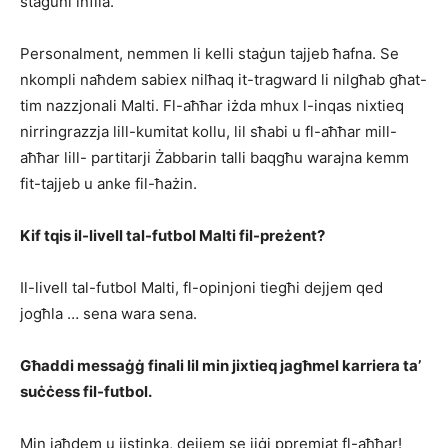
staġuni infila.
Personalment, nemmen li kelli staġun tajjeb ħafna. Se
nkompli naħdem sabiex nilħaq it-tragward li nilgħab għat-
tim nazzjonali Malti. Fl-aħħar iżda mhux l-inqas nixtieq
nirringrazzja lill-kumitat kollu, lil sħabi u fl-aħħar mill-
aħħar lill- partitarji Żabbarin talli baqgħu warajna kemm
fit-tajjeb u anke fil-ħażin.
Kif tqis il-livell tal-futbol Malti fil-preżent?
Il-livell tal-futbol Malti, fl-opinjoni tiegħi dejjem qed
jogħla … sena wara sena.
Għaddi messaġġ finali lil min jixtieq jagħmel karriera ta’
suċċess fil-futbol.
Min jaħdem u jistinka, dejjem se jiġi ppremjat fl-aħħar!