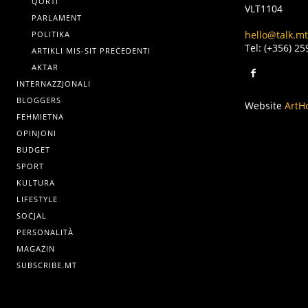
QORTI
VLT1104
PARLAMENT
hello@talk.mt
POLITIKA
Tel: (+356) 2
ARTIKLI MIS-SIT PREĊEDENTI
AKTAR
INTERNAZZJONALI
BLOGGERS
Website
ArtH
FEHMIETNA
OPINJONI
BUDGET
SPORT
KULTURA
LIFESTYLE
SOĊJAL
PERSONALITÀ
MAGAŻIN
SUBSCRIBE.MT