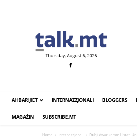
Thursday, August 6, 2026
AĦBARIJIET
INTERNAZZJONALI
BLOGGERS
MAGAŻIN
SUBSCRIBE.MT
Home
Internazzjonali
Dubji dwar kemm l-Istati Uniti 