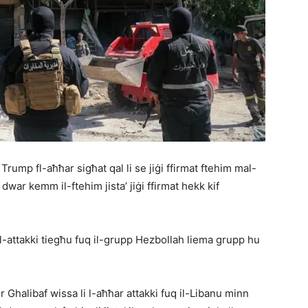
 Trump fl-aħħar sigħat qal li se jiġi ffirmat ftehim mal-
dwar kemm il-ftehim jista’ jiġi ffirmat hekk kif
bl-attakki tiegħu fuq il-grupp Hezbollah liema grupp hu
halibaf wissa li l-aħħar attakki fuq il-Libanu minn