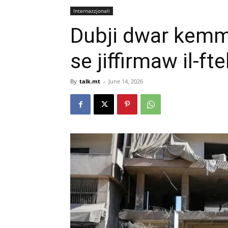
Internazzjonali
Dubji dwar kemm l
se jiffirmaw il-fte
By
talk.mt
-
June 14, 2026