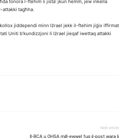
għda tonora l-ftehim li jista’ jkun hemm, jew inkella
l-attakki tagħha.
kollox jiddependi minn Iżrael jekk il-ftehim jiġix iffirmat
ati Uniti b’kundizzjoni li Iżrael jieqaf iwettaq attakki
Next article
Il-BCA u OHSA mill-ewwel fuq il-post wara li