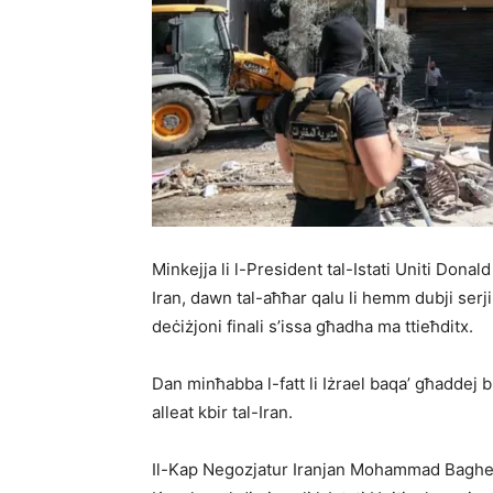
Minkejja li l-President tal-Istati Uniti Donald
Iran, dawn tal-aħħar qalu li hemm dubji serji 
deċiżjoni finali s’issa għadha ma ttieħditx.
Dan minħabba l-fatt li Iżrael baqa’ għaddej 
alleat kbir tal-Iran.
Il-Kap Negozjatur Iranjan Mohammad Bagher G