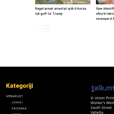
Raġel armat arrestat qrib il-korsa
Ġew identifi
tal-golf ta’ Trump
oħra b’rabt
ntremew il-b
Kategoriji
AĦBARIJIET
© Union Print
LOKALI
Worker's Memo
South Street,
KRONAKA
Valletta