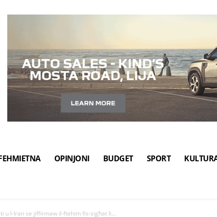
FEHMIETNA
OPINJONI
BUDGET
SPORT
KULTUR
u l-Iran se jiffirmaw il-ftehim fis-sigħat li...