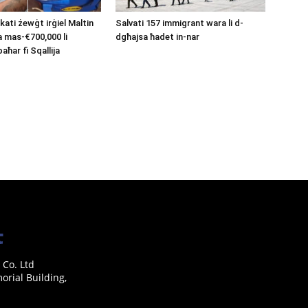
kati żewġt irġiel Maltin
Salvati 157 immigrant wara li d-
a mas-€700,000 li
dgħajsa ħadet in-nar
aħar fi Sqallija
 Co. Ltd
rial Building,