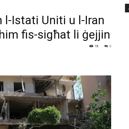
-Istati Uniti u l-Iran
him fis-sigħat li ġejjin
18
0