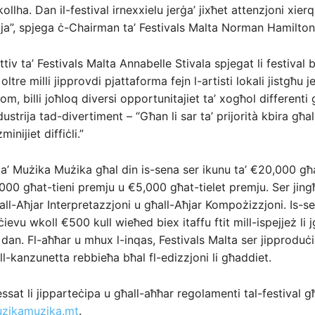
kollha. Dan il-festival irnexxielu jerġa’ jixħet attenzjoni xierq
ja”, spjega ċ-Chairman ta’ Festivals Malta Norman Hamilton
tiv ta’ Festivals Malta Annabelle Stivala spjegat li festival
ltre milli jipprovdi pjattaforma fejn l-artisti lokali jistgħu j
om, billi joħloq diversi opportunitajiet ta’ xogħol differenti g
ustrija tad-divertiment – “Għan li sar ta’ prijorità kbira għal
inijiet diffiċli.”
t ta’ Mużika Mużika għal din is-sena ser ikunu ta’ €20,000 g
000 għat-tieni premju u €5,000 għat-tielet premju. Ser jing
all-Aħjar Interpretazzjoni u għall-Aħjar Kompożizzjoni. Is-sem
rċievu wkoll €500 kull wieħed biex itaffu ftit mill-ispejjeż li
l dan. Fl-aħħar u mhux l-inqas, Festivals Malta ser jipproduċ
ll-kanzunetta rebbieħa bħal fl-edizzjoni li għaddiet.
essat li jipparteċipa u għall-aħħar regolamenti tal-festival 
zikamuzika.mt
.