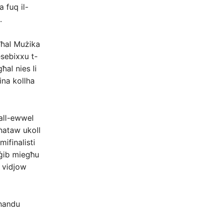
a fuq il-
.
 bħal Mużika
esebixxu t-
ħal nies li
ina kollha
ħall-ewwel
ħataw ukoll
ifinalisti
 jġib miegħu
i vidjow
għandu