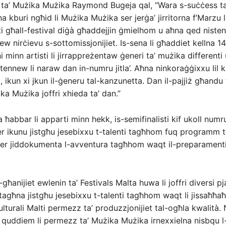
 ta’ Mużika Mużika Raymond Bugeja qal, “Wara s-suċċess t
na kburi ngħid li Mużika Mużika ser jerġa’ jirritorna f’Marzu li 
 għall-festival diġà għaddejjin ġmielhom u aħna qed nisten
ew nirċievu s-sottomissjonijiet. Is-sena li għaddiet kellna 1
 minn artisti li jirrappreżentaw ġeneri ta’ mużika differenti 
tennew li naraw dan in-numru jitla’. Aħna ninkoraġġixxu lil 
, ikun xi jkun il-ġeneru tal-kanzunetta. Dan il-pajjiż għandu 
a Mużika joffri xhieda ta’ dan.”
 ħabbar li apparti minn hekk, is-semifinalisti kif ukoll numru 
r ikunu jistgħu jesebixxu t-talenti tagħhom fuq programm t
ser jiddokumenta l-avventura tagħhom waqt il-preparamenti
għanijiet ewlenin ta’ Festivals Malta huwa li joffri diversi p
i tagħna jistgħu jesebixxu t-talenti tagħhom waqt li jissaħħaħ 
lturali Malti permezz ta’ produzzjonijiet tal-ogħla kwalità. 
 quddiem li permezz ta’ Mużika Mużika irnexxielna nisbqu l