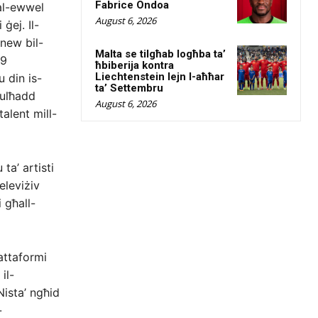
Fabrice Ondoa
al-ewwel
August 6, 2026
ġej. Il-
new bil-
Malta se tilgħab logħba ta’
49
ħbiberija kontra
Liechtenstein lejn l-aħħar
u din is-
ta’ Settembru
kulħadd
August 6, 2026
talent mill-
ta’ artisti
eleviżiv
 għall-
jattaformi
il-
Nista’ ngħid
-