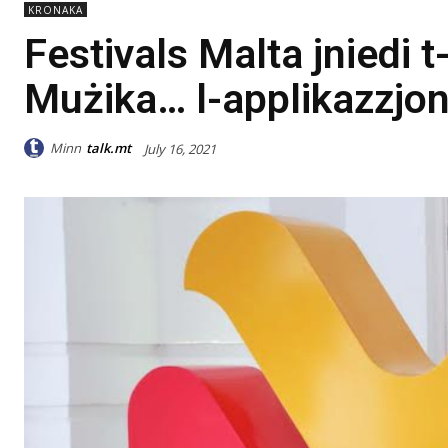
KRONAKA
Festivals Malta jniedi t
Mużika… l-applikazzjoni
Minn
talk.mt
July 16, 2021