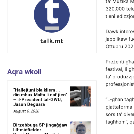
ta’ Mużika Mu
320,000 teles
tieni edizzjo
Dawk interess
japplikaw fuq
talk.mt
Ottubru 2021
Preżenti għa
festival, li 
Aqra wkoll
ta’ produzzjo
professjonist
“Ħallejtuni bla kliem …
din mhux Malta li naf jien”
“L-għan tagħ
– il-President tal-GWU,
Jason Deguara
pjattaforma f
August 6, 2026
sors ta’ div
tagħhom”, qal
Birzebbuga SP jingaġġaw
lill-midfielder