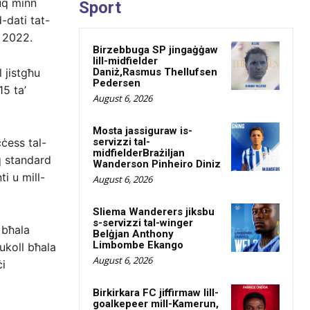
fuq minn
Sport
d-dati tat-
u 2022.
Birzebbuga SP jingaġġaw
lill-midfielder
 jistgħu
Daniż,Rasmus Thellufsen
Pedersen
15 ta’
August 6, 2026
Mosta jassiguraw is-
ċess tal-
servizzi tal-
midfielderBrażiljan
aq standard
Wanderson Pinheiro Diniz
ti u mill-
August 6, 2026
Sliema Wanderers jiksbu
s-servizzi tal-winger
 bħala
Belġjan Anthony
Limbombe Ekango
 ukoll bħala
August 6, 2026
ċi
Birkirkara FC jiffirmaw lill-
goalkepeer mill-Kamerun,