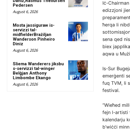
Daniż,Rasmus Thellufsen
Iċ-Chairman
Pedersen
edizzjoni jie
August 6, 2026
preparamenti
ħerqa li nibd
Mosta jassiguraw is-
servizzi tal-
sottomissjoni
midfielderBrażiljan
sena qed nis
Wanderson Pinheiro
Diniz
biex japplika
August 6, 2026
aqwa u Mużik
Sliema Wanderers jiksbu
Is-Sur Bugeja
s-servizzi tal-winger
Belġjan Anthony
emerġenti se
Limbombe Ekango
fuq TVM, li 
August 6, 2026
festival.
“Wieħed mill-
fejn l-artist
kalendarju ku
b’wiċċi minn