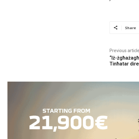
Share
Previous articl
“Iż-żgħażagħ 
Tinħatar dire