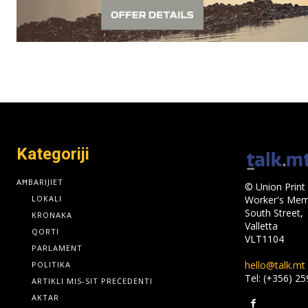
Kategoriji
AĦBARIJIET
© Union Print 
LOKALI
Worker's Memo
South Street,
KRONAKA
Valletta
QORTI
VLT1104
PARLAMENT
hello@talk.mt
POLITIKA
Tel: (+356) 2
ARTIKLI MIS-SIT PREĊEDENTI
AKTAR