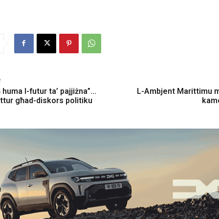
e
huma l-futur ta’ pajjiżna”…
L-Ambjent Marittimu mil
ttur għad-diskors politiku
kame