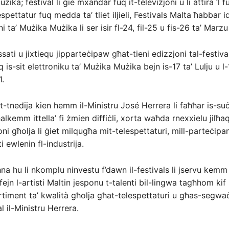
żika; festival li ġie mxandar fuq it-televiżjoni u li attira ’l 
pettatur fuq medda ta’ tliet iljieli, Festivals Malta ħabbar i
ni ta’ Mużika Mużika li ser isir fl-24, fil-25 u fis-26 ta’ Marz
ati u jixtiequ jipparteċipaw għat-tieni edizzjoni tal-festival
 is-sit elettroniku ta’ Mużika Mużika bejn is-17 ta’ Lulju u l-
.
t-tnedija kien hemm il-Ministru José Herrera li faħħar is-suċ
għalkemm ittella’ fi żmien diffiċli, xorta waħda rnexxielu jilħ
ni għolja li ġiet milqugħa mit-telespettaturi, mill-parteċipan
i ewlenin fl-industrija.
na hu li nkomplu ninvestu f’dawn il-festivals li jservu kemm
ejn l-artisti Maltin jesponu t-talenti bil-lingwa tagħhom kif
ertiment ta’ kwalità għolja għat-telespettaturi u għas-segwa
 il-Ministru Herrera.