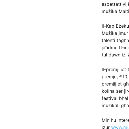
aspettattivi 
mużika Malti
Il-Kap Eżekut
Mużika jmur o
talenti tagħh
jaħdmu fl-ind
tul dawn iż-żm
Il-premjijie
premju, €10,
premjijiet għ
kollha ser ji
festival bħa
mużikali għa
Min hu inter
jżur
www.mu