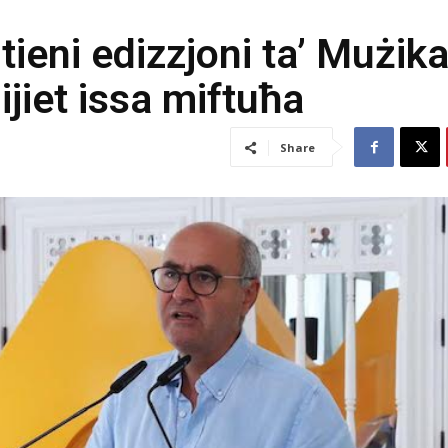
-tieni edizzjoni ta’ Mużik
jiet issa miftuħa
Share