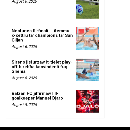
August 6, 2026
Neptunes fil-finali … itemmu
x-xettru ta’ champions ta’ San
Ġiljan
August 6, 2026
Sirens jisfurzaw it-tielet play-
off b’rebħa konvinċenti fuq
Sliema
August 6, 2026
Balzan FC jiffirmaw lill-
goalkeeper Manuel Djaro
August 5, 2026