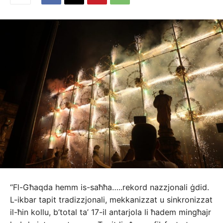
“Fl-Għaqda hemm is-saħħa…..rekord nazzjonali ġdid.
L-ikbar tapit tradizzjonali, mekkanizzat u sinkronizzat
il-ħin kollu, b’total ta’ 17-il antarjola li ħadem mingħajr