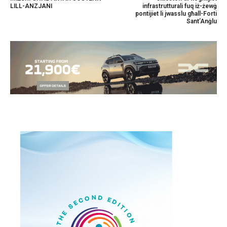
LILL-ANZJANI
infrastrutturali fuq iż-żewġ
pontijiet li jwasslu għall-Forti
Sant’Anġlu