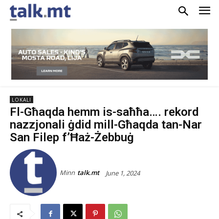
LOKALI
Fl-Għaqda hemm is-saħħa…. rekord
nazzjonali ġdid mill-Għaqda tan-Nar
San Filep f’Ħaż-Żebbuġ
Minn
talk.mt
June 1, 2024