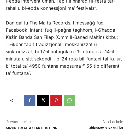
l-ebda intervent uman. Tapit li nħaraq fil-festa tar-
raħal u bl-ebda konnessjoni ma’ festivals”.
Dan qalitu The Malta Records, f’messaġġ fuq
Facebook. Intant, fuq il-paġna tagħhom, l-Għaqda
Każin Banda San Filep (Omm Il-Baned Maltin) kitbu;
“L-ikbar tapit tradizzjonali, mekkanizzat u
sinkronizzat, bi 17-il antarjola u f’ħin totali ta’ 14-il
minuta u sitt sekondi – b’ 24 rota bil-funtani tal-kulur,
b’ total ta’ 4950 funtana maqsuma f’ 55 tip differenti
ta’ funtana”.
Previous article
Next article
MIŻURI GĦAL AKTAR SOSTENN
Jitlestew ix-xogħlijiet