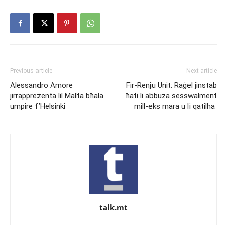
Previous article
Next article
Alessandro Amore
Fir-Renju Unit: Raġel jinstab
jirrappreżenta lil Malta bħala
ħati li abbuża sesswalment
umpire f’Helsinki
mill-eks mara u li qatilha
talk.mt