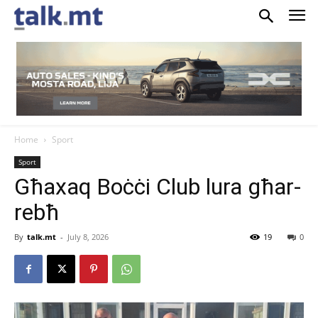
Home
Sport
Sport
Għaxaq Boċċi Club lura għar-
rebħ
By
talk.mt
-
July 8, 2026
19
0