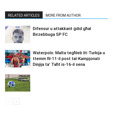
RELATED ARTICLES
MORE FROM AUTHOR
Difensur u attakkant ġdid għal
Birzebbuga SP FC
Waterpolo: Malta tegħleb lit-Turkija u
ttemm fil-11-il post tal-Kampjonati
Dinjija ta’ Taħt is-16-il sena