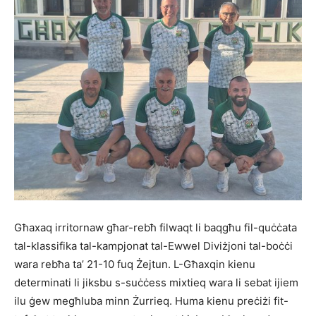
Għaxaq irritornaw għar-rebħ filwaqt li baqgħu fil-quċċata
tal-klassifika tal-kampjonat tal-Ewwel Diviżjoni tal-boċċi
wara rebħa ta’ 21-10 fuq Żejtun. L-Għaxqin kienu
determinati li jiksbu s-suċċess mixtieq wara li sebat ijiem
ilu ġew megħluba minn Żurrieq. Huma kienu preċiżi fit-