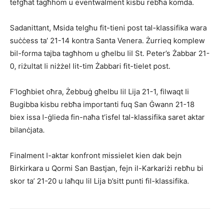
tefgħat tagħhom u eventwalment kisbu rebħa komda.
Sadanittant, Msida telgħu fit-tieni post tal-klassifika wara
suċċess ta’ 21-14 kontra Santa Venera. Żurrieq komplew
bil-forma tajba tagħhom u għelbu lil St. Peter’s Żabbar 21-
0, riżultat li niżżel lit-tim Żabbari fit-tielet post.
F’logħbiet oħra, Żebbuġ għelbu lil Lija 21-1, filwaqt li
Bugibba kisbu rebħa importanti fuq San Ġwann 21-18
biex issa l-ġlieda fin-naħa t’isfel tal-klassifika saret aktar
bilanċjata.
Finalment l-aktar konfront missielet kien dak bejn
Birkirkara u Qormi San Bastjan, fejn il-Karkariżi rebħu bi
skor ta’ 21-20 u laħqu lil Lija b’sitt punti fil-klassifika.