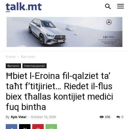
Home
Barranin
Barranin
Internazzjonali
Ħbiet l-Eroina fil-qalziet ta’
taħt f’titjiriet… Riedet il-flus
biex tħallas kontijiet mediċi
fuq bintha
By
Kyle Vidal
-
October 10, 2020
696
0