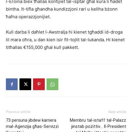
l-Eroina biex tħallas kontijiet tal-isptar għal kura li ħadet
bintha. It-tifla għandha kundizzjoni rari u kellha bżonn
ħafna operazzjonijiet.
Kull darba li daħlet l-Awstralja hi kienet tgħaddi id-droga
lil mara oħra, u dan kien isir fit-tojlit tal-lukanda. Hi kienet
titħallas €155,000 għal kull pakkett.
Previous article
Next article
73 persuna jibdew karriera
Membru tal-istaff tal-Palazz
mal-Aġenzija għas-Servizzi
jinstab pożittiv… Il-President