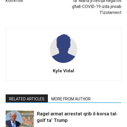
Korrettivi
ta’ Malta jittestja negattiv
għall-COVID-19 iżda jinsab
f’iżolament
Kyle Vidal
RELATED ARTICLES
MORE FROM AUTHOR
Raġel armat arrestat qrib il-korsa tal-
golf ta’ Trump