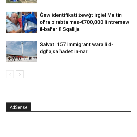
Ġew identifikati żewġt irġiel Maltin
oħra b’rabta mas-€700,000 li ntremew
il-baħar fi Sqallija
Salvati 157 immigrant wara li d-
dgħajsa ħadet in-nar
AdSense