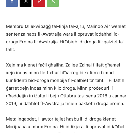
Membru ta’ ekwipaġġ tal-linja tal-ajru, Malindo Air weħlet
sentenza ħabs fl-Awstralja wara li ppruvat iddaħħal id-
droga Eroina fl-Awstralja. Hi ħbieb id-droga fil-qalziet ta’
taħt.
Xejn ma kienet faċli għaliha. Zailee Zainal filfatt għamel
xejn inqas minn tlett xhur titħarreġ biex timxi b’mod
kunfidenti bid-droga moħbija fil-qalbiet ta’ taħt. Filfatt hi
ġarret xejn inqas minn kilo droga. Minn proċeduri li
għaddejjin irriżulta li bejn Ottubru tas-sena 2018 u Jannar
2019, hi daħħlet fl-Awstralja tmien pakketti droga eroina.
Meta inqabdet, l-awtoritajiet ħasbu li id-droga kienet
Marijuana u mhux Eroina. Hi iddikjarat li ppruvat iddaħħal