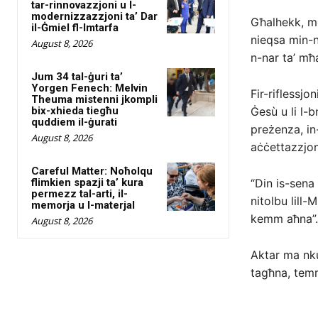
tar-rinnovazzjoni u l-
modernizzazzjoni ta’ Dar
Għalhekk, me
il-Ġmiel fl-Imtarfa
nieqsa min-n
August 8, 2026
n-nar ta’ mħ
Jum 34 tal-ġuri ta’
Yorgen Fenech: Melvin
Fir-riflessjo
Theuma mistenni jkompli
bix-xhieda tiegħu
Ġesù u li l-b
quddiem il-ġurati
preżenza, in
August 8, 2026
aċċettazzjoni
Careful Matter: Noħolqu
flimkien spazji ta’ kura
“Din is-sena
permezz tal-arti, il-
nitolbu lill-
memorja u l-materjal
kemm aħna”.
August 8, 2026
Aktar ma nku
tagħna, temm