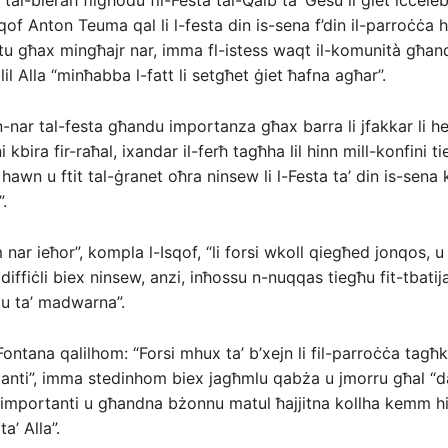
l tal-bieraħ filgħodu fil-Festa tal-Qalb ta’ Ġesù li ġiet iċċeleb
qof Anton Teuma qal li l-festa din is-sena f’din il-parroċċa hi
tu għax mingħajr nar, imma fl-istess waqt il-komunità għa
 lil Alla “minħabba l-fatt li setgħet ġiet ħafna agħar”.
n-nar tal-festa għandu importanza għax barra li jfakkar li 
 kbira fir-raħal, ixandar il-ferħ tagħha lil hinn mill-konfini 
 hawn u ftit tal-ġranet oħra ninsew li l-Festa ta’ din is-sena 
.
ar ieħor”, kompla l-Isqof, “li forsi wkoll qiegħed jonqos, 
diffiċli biex ninsew, anzi, inħossu n-nuqqas tiegħu fit-tbatija
u ta’ madwarna”.
Fontana qalilhom: “Forsi mhux ta’ b’xejn li fil-parroċċa tagħ
nti”, imma stedinhom biex jagħmlu qabża u jmorru għal “da
 importanti u għandna bżonnu matul ħajjitna kollha kemm hi
a’ Alla”.