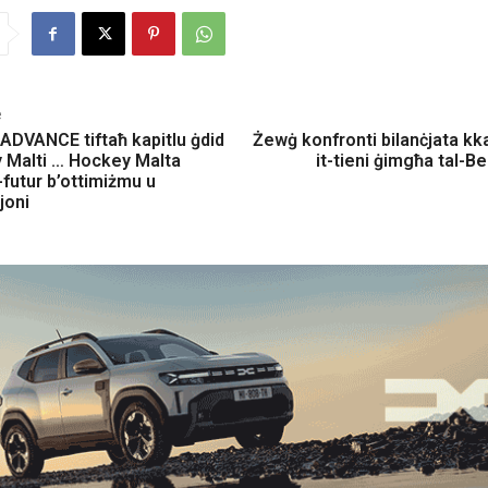
e
a ADVANCE tiftaħ kapitlu ġdid
Żewġ konfronti bilanċjata kk
 Malti … Hockey Malta
it-tieni ġimgħa tal-
l-futur b’ottimiżmu u
joni