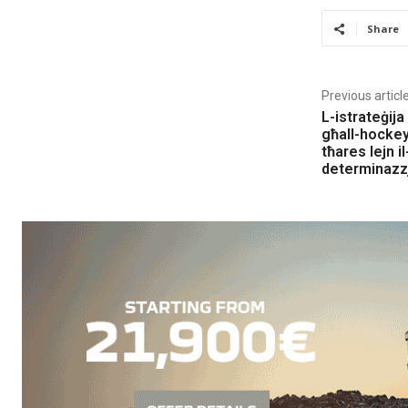
Share
Previous articl
L-istrateġij
għall-hockey
tħares lejn i
determinazz