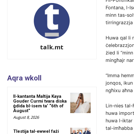
Fil-Pontifika
Fontana, l-Is
minn tas-sol
tirringrazzja
Huwa qal li 
ċelebrazzjoni
talk.mt
żied li “minn
mingħajr nar”
“Imma hemm n
Aqra wkoll
jonqos, ikun 
ngħixu aħna 
Il-kantanta Maltija Kaya
Gouder Curmi tvara diska
Lin-nies tal-
ġdida bl-isem ta’ “6th of
August”
huwa importa
August 8, 2026
huwa l-iktar
tal-imħabba t
Tlestija tal-ewwel fażi