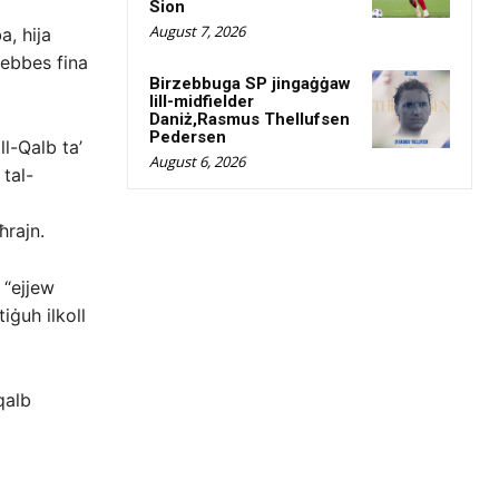
Sion
August 7, 2026
, hija
kebbes fina
Birzebbuga SP jingaġġaw
lill-midfielder
Daniż,Rasmus Thellufsen
Pedersen
ll-Qalb ta’
August 6, 2026
 tal-
ħrajn.
 “ejjew
tiġuh ilkoll
qalb