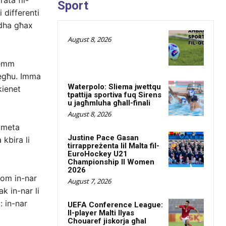
rata fil-
Sport
 differenti
ndha għax
August 8, 2026
hemm
tiegħu. Imma
Waterpolo: Sliema jwettqu
kienet
tpattija sportiva fuq Sirens
u jagħmluha għall-finali
August 8, 2026
u meta
Justine Pace Gasan
 kbira li
tirrappreżenta lil Malta fil-
EuroHockey U21
Championship II Women
2026
kom in-nar
August 7, 2026
k in-nar li
: in-nar
UEFA Conference League:
Il-player Malti Ilyas
Chouaref jiskorja għal