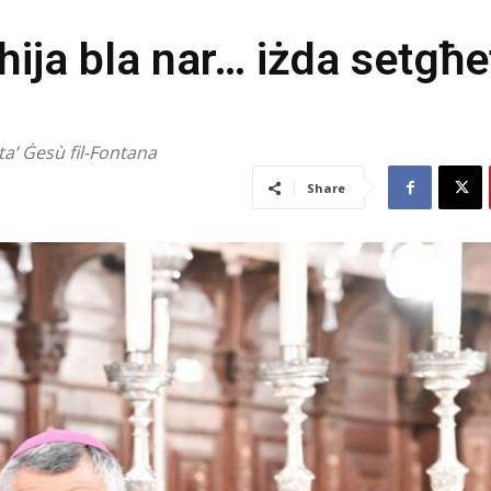
a hija bla nar… iżda setgħe
 ta’ Ġesù fil-Fontana
Share