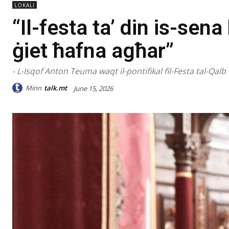
LOKALI
“Il-festa ta’ din is-sen
ġiet ħafna agħar”
- L-Isqof Anton Teuma waqt il-pontifikal fil-Festa tal-Qalb
Minn
talk.mt
June 15, 2026