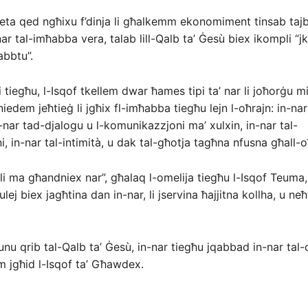
ta qed ngħixu f’dinja li għalkemm ekonomiment tinsab tajba
ar tal-imħabba vera, talab lill-Qalb ta’ Ġesù biex ikompli “j
abbtu”.
ni tiegħu, l-Isqof tkellem dwar ħames tipi ta’ nar li joħorġu mi
niedem jeħtieġ li jgħix fl-imħabba tiegħu lejn l-oħrajn: in-nar
-nar tad-djalogu u l-komunikazzjoni ma’ xulxin, in-nar tal-
, in-nar tal-intimità, u dak tal-għotja tagħna nfusna għall-o
 li ma għandniex nar”, għalaq l-omelija tiegħu l-Isqof Teuma,
Mulej biex jagħtina dan in-nar, li jservina ħajjitna kollha, u neħ
nu qrib tal-Qalb ta’ Ġesù, in-nar tiegħu jqabbad in-nar tal-
 jgħid l-Isqof ta’ Għawdex.