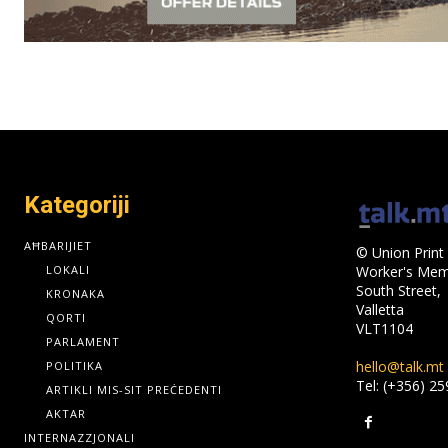
Kategoriji
AĦBARIJIET
© Union Print 
LOKALI
Worker's Memo
South Street,
KRONAKA
Valletta
QORTI
VLT1104
PARLAMENT
hello@talk.mt
POLITIKA
Tel: (+356) 2
ARTIKLI MIS-SIT PREĊEDENTI
AKTAR
INTERNAZZJONALI