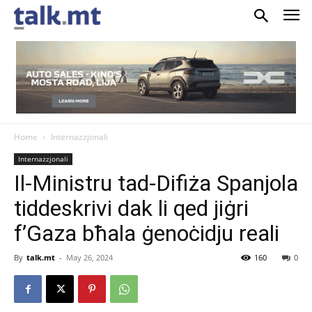
Home
Internazzjonali
Internazzjonali
Il-Ministru tad-Difiża Spanjola
tiddeskrivi dak li qed jiġri
f’Gaza bħala ġenoċidju reali
By
talk.mt
-
May 26, 2024
160
0