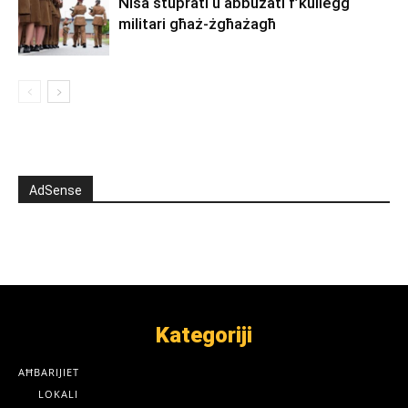
Nisa stuprati u abbużati f’kulleġġ
militari għaż-żgħażagħ
AdSense
Kategoriji
AĦBARIJIET
LOKALI