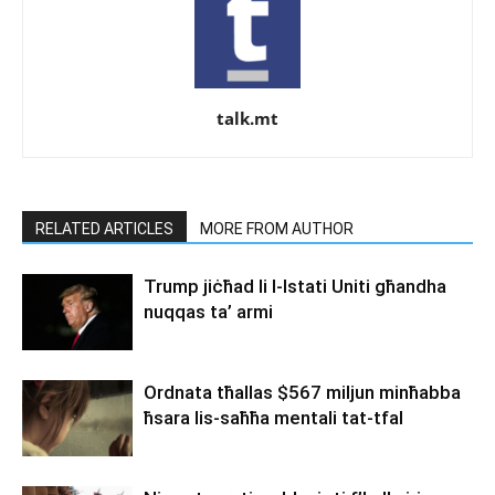
talk.mt
RELATED ARTICLES
MORE FROM AUTHOR
Trump jiċħad li l-Istati Uniti għandha
nuqqas ta’ armi
Ordnata tħallas $567 miljun minħabba
ħsara lis-saħħa mentali tat-tfal