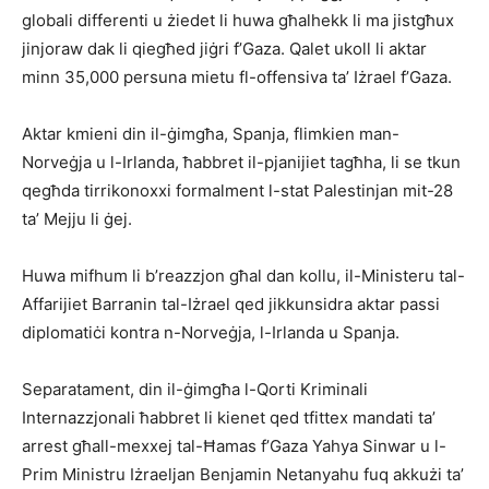
globali differenti u żiedet li huwa għalhekk li ma jistgħux
jinjoraw dak li qiegħed jiġri f’Gaza. Qalet ukoll li aktar
minn 35,000 persuna mietu fl-offensiva ta’ Iżrael f’Gaza.
Aktar kmieni din il-ġimgħa, Spanja, flimkien man-
Norveġja u l-Irlanda, ħabbret il-pjanijiet tagħha, li se tkun
qegħda tirrikonoxxi formalment l-stat Palestinjan mit-28
ta’ Mejju li ġej.
Huwa mifhum li b’reazzjon għal dan kollu, il-Ministeru tal-
Affarijiet Barranin tal-Iżrael qed jikkunsidra aktar passi
diplomatiċi kontra n-Norveġja, l-Irlanda u Spanja.
Separatament, din il-ġimgħa l-Qorti Kriminali
Internazzjonali ħabbret li kienet qed tfittex mandati ta’
arrest għall-mexxej tal-Ħamas f’Gaza Yahya Sinwar u l-
Prim Ministru Iżraeljan Benjamin Netanyahu fuq akkużi ta’