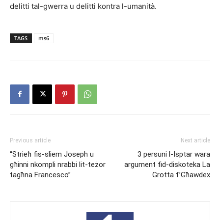
delitti tal-gwerra u delitti kontra l-umanità.
TAGS
ms6
Previous article
Next article
“Strieħ fis-sliem Joseph u
3 persuni l-Isptar wara
għinni nkompli nrabbi lit-teżor
argument fid-diskoteka La
tagħna Francesco”
Grotta f’Għawdex