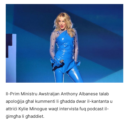
Il-Prim Ministru Awstraljan Anthony Albanese talab
apoloġija għal kummenti li għadda dwar il-kantanta u
attriċi Kylie Minogue waqt intervista fuq podcast il-
ġimgħa li għaddiet.