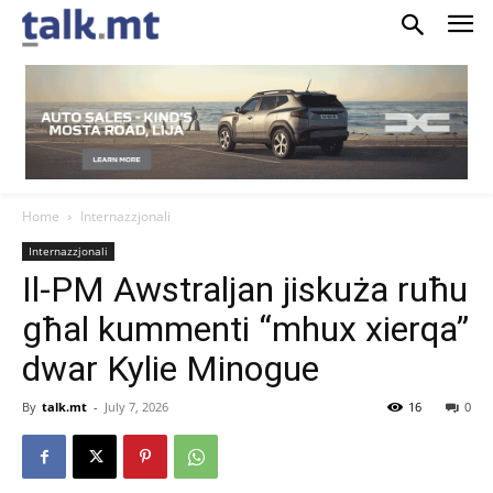
Home
Internazzjonali
Internazzjonali
Il-PM Awstraljan jiskuża ruħu
għal kummenti “mhux xierqa”
dwar Kylie Minogue
By
talk.mt
-
July 7, 2026
16
0