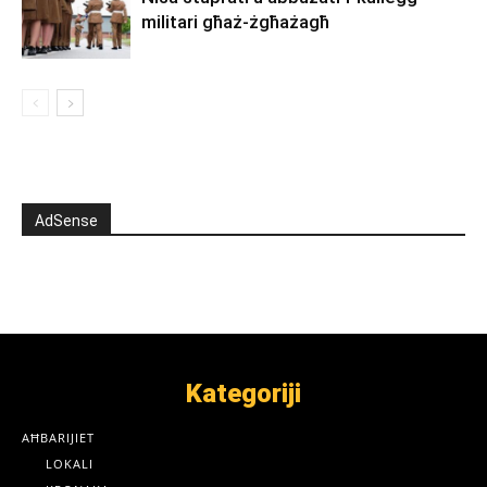
militari għaż-żgħażagħ
AdSense
Kategoriji
AĦBARIJIET
LOKALI