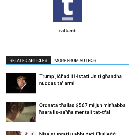
talk.mt
RELATED ARTICLES
MORE FROM AUTHOR
Trump jiċħad li l-Istati Uniti għandha
nuqqas ta’ armi
Ordnata tħallas $567 miljun minħabba
ħsara lis-saħħa mentali tat-tfal
Nisa stuprati u abbużati f’kulleġġ