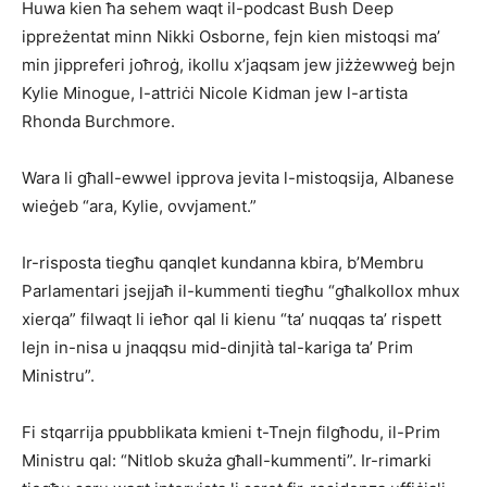
Huwa kien ħa sehem waqt il-podcast Bush Deep
ippreżentat minn Nikki Osborne, fejn kien mistoqsi ma’
min jippreferi joħroġ, ikollu x’jaqsam jew jiżżewweġ bejn
Kylie Minogue, l-attriċi Nicole Kidman jew l-artista
Rhonda Burchmore.
Wara li għall-ewwel ipprova jevita l-mistoqsija, Albanese
wieġeb “ara, Kylie, ovvjament.”
Ir-risposta tiegħu qanqlet kundanna kbira, b’Membru
Parlamentari jsejjaħ il-kummenti tiegħu “għalkollox mhux
xierqa” filwaqt li ieħor qal li kienu “ta’ nuqqas ta’ rispett
lejn in-nisa u jnaqqsu mid-dinjità tal-kariga ta’ Prim
Ministru”.
Fi stqarrija ppubblikata kmieni t-Tnejn filgħodu, il-Prim
Ministru qal: “Nitlob skuża għall-kummenti”. Ir-rimarki