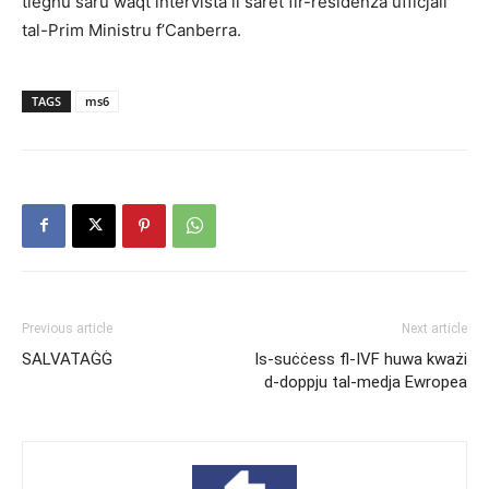
tiegħu saru waqt intervista li saret fir-residenza uffiċjali
tal-Prim Ministru f’Canberra.
TAGS
ms6
Previous article
Next article
SALVATAĠĠ
Is-suċċess fl-IVF huwa kważi
d-doppju tal-medja Ewropea