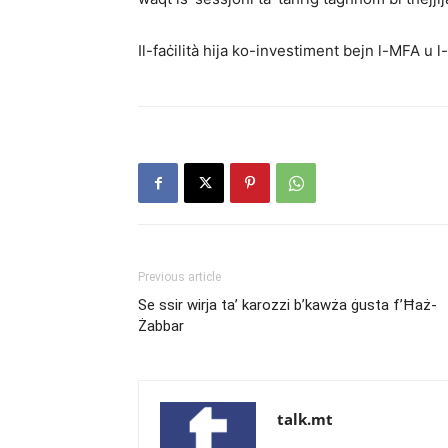
Il-faċilità hija ko-investiment bejn l-MFA u 
Previous article
Se ssir wirja ta’ karozzi b’kawża ġusta f’Ħaż-
Żabbar
talk.mt