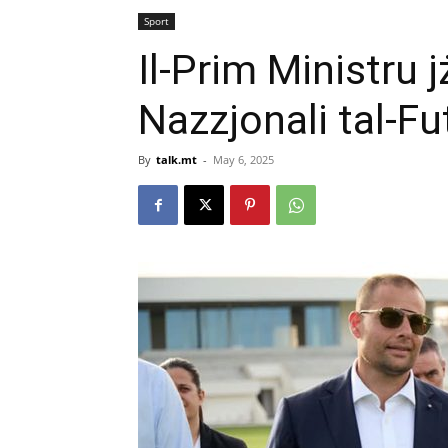
Sport
Il-Prim Ministru j
Nazzjonali tal-Fu
By
talk.mt
-
May 6, 2025