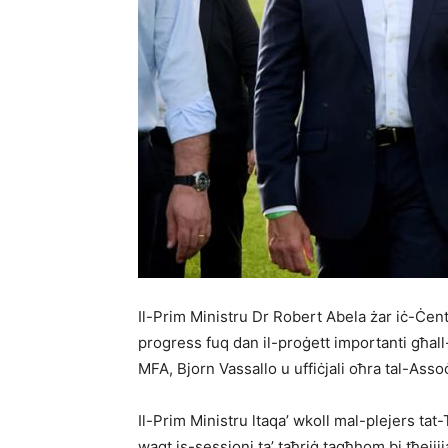
Il-Prim Ministru Dr Robert Abela żar iċ-Ċentru
progress fuq dan il-proġett importanti għall
MFA, Bjorn Vassallo u uffiċjali oħra tal-Asso
Il-Prim Ministru ltaqa’ wkoll mal-plejers tat
waqt is-sessjoni ta’ taħriġ tagħhom bi tħejjij