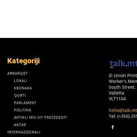
Kategoriji
AĦBARIJIET
© Union Print
LOKALI
Worker's Memo
South Street,
KRONAKA
Valletta
QORTI
VLT1104
PARLAMENT
hello@talk.mt
POLITIKA
Tel: (+356) 2
ARTIKLI MIS-SIT PREĊEDENTI
AKTAR
INTERNAZZJONALI