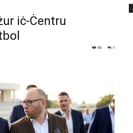
żur iċ-Ċentru
tbol
68
0