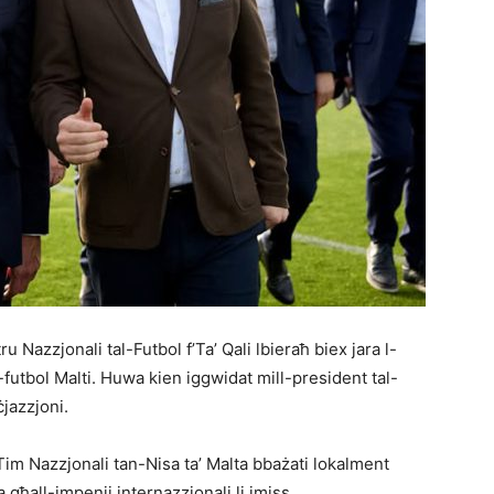
 Nazzjonali tal-Futbol f’Ta’ Qali lbieraħ biex jara l-
-futbol Malti. Huwa kien iggwidat mill-president tal-
ċjazzjoni.
-Tim Nazzjonali tan-Nisa ta’ Malta bbażati lokalment
a għall-impenji internazzjonali li jmiss.