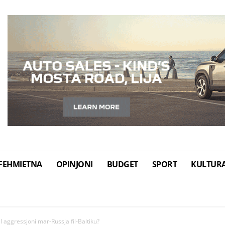
FEHMIETNA
OPINJONI
BUDGET
SPORT
KULTUR
 aggressjoni mar-Russja fil-Baltiku?