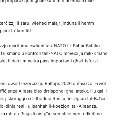
r bi preparazzjoni għall-kunflitt mar-Russa mill-
eżerċizzji li saru, wieħed malajr jinduna li hemm
jani ta’ kunflitt.
izzju marittimu ewlieni tan-NATO fil-Baħar Baltiku
ra ta’ kmand u kontroll tan-NATO mmexxija mill-Kmand
let li dan jimmarka pass importanti għall-isforzi
em dwar l-eżerċizzju Baltops 2026 enfasizza r-rwol
fiċjenza Alleata biex tirrispondi għal attakk. Hu qal li
ali: jiskoraġġixxi t-theddid Russu fir-reġjun tal-Baħar
fid-dinja reali, u jsaħħaħ il-koeżjoni tal-Alleanza.
a mhix xi ħaġa li nistgħu sempliċement nitkellmu