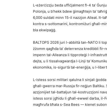
L-eżerċizzju beda uffiċjalment fl-4 ta’ Ġunju 
Polonja, u b’hekk bdew ġimagħtejn ta’ taħri
6,000 suldati minn 15-il nazzjon Alleat. It-taħ
kontra s-sottomarini, kontromiżuri għall-mini
bla ekwipaġġ.
BALTOPS 2026 juri l-abbiltà tan-NATO li toper
żżomm qagħda ta’ deterrenza kredibbli fir-re
impenn tal-Alleanza li tipproteġi l-infrastruttu
dejta, u li tissalvagwardja l-Linji ta’ Komuni
ekonomika, is-sigurtà tal-enerġija, u l-libert
L-istess sorsi militari qalulna li sinjali ġodda
għall-gwerra mar-Russja fir-reġjun Baltiku. 
azzjonijiet tal-battaljun tal-kostruzzjoni na
istess sorsi jgħidu li għall-ewwel darba, il-F
magħrufa bħala s-Sea Bees — kienet subordi