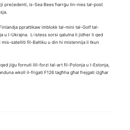
zzji preċedenti, is-Sea Bees ħarrġu lin-nies tal-post
sja.
-Finlandja pprattikaw imblokk tal-mini tal-Golf tal-
 u l-Ukrajna. L-istess sorsi qalulna li jidher li qed
mis-satelliti fil-Baltiku u din hi mistennija li tkun
qed jiġu fornuti lill-forzi tal-art fil-Polonja u l-Estonja,
duna wkoll il-frigati F126 tagħha għal frejgati iżgħar