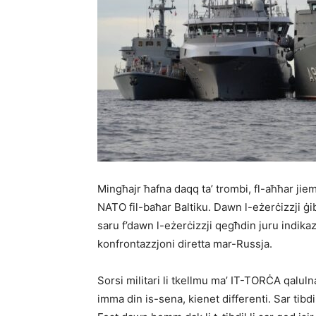
Mingħajr ħafna daqq ta’ trombi, fl-aħħar jie
NATO fil-baħar Baltiku. Dawn l-eżerċizzji ġibdu
saru f’dawn l-eżerċizzji qegħdin juru indikaz
konfrontazzjoni diretta mar-Russja.
Sorsi militari li tkellmu ma’ IT-TORĊA qalulna 
imma din is-sena, kienet differenti. Sar tibd