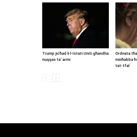
Trump jiċħad li l-Istati Uniti għandha
Ordnata tħa
nuqqas ta’ armi
minħabba ħs
tat-tfal