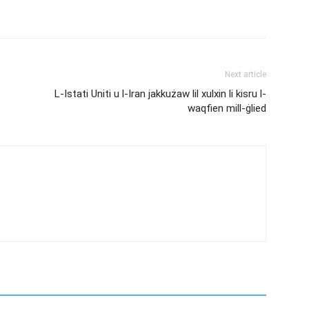
Next article
L-Istati Uniti u l-Iran jakkużaw lil xulxin li kisru l-
waqfien mill-ġlied