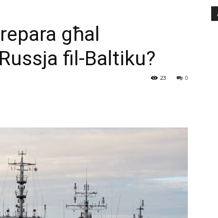
repara għal
ussja fil-Baltiku?
23
0