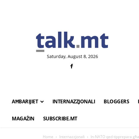
Saturday, August 8, 2026
AĦBARIJIET
INTERNAZZJONALI
BLOGGERS
MAGAŻIN
SUBSCRIBE.MT
Home
Internazzjonali
In-NATO qed tipprepara għal