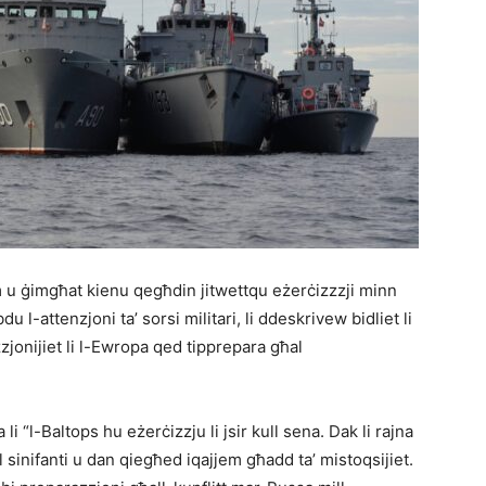
m u ġimgħat kienu qegħdin jitwettqu eżerċizzzji minn
 l-attenzjoni ta’ sorsi militari, li ddeskrivew bidliet li
zjonijiet li l-Ewropa qed tipprepara għal
li “l-Baltops hu eżerċizzju li jsir kull sena. Dak li rajna
il sinifanti u dan qiegħed iqajjem għadd ta’ mistoqsijiet.