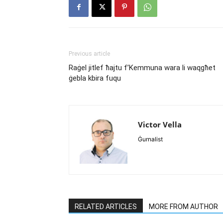
Previous article
Raġel jitlef ħajtu f’Kemmuna wara li waqgħet
ġebla kbira fuqu
Victor Vella
Ġurnalist
RELATED ARTICLES
MORE FROM AUTHOR