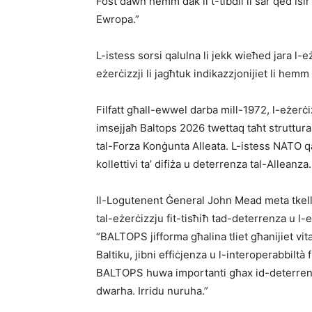
Fost dawn hemm dak li t-tibdil li sar qed isi
Ewropa.”
L-istess sorsi qalulna li jekk wieħed jara l-
eżerċizzji li jagħtuk indikazzjonijiet li hemm p
Filfatt għall-ewwel darba mill-1972, l-eżerċ
imsejjaħ Baltops 2026 twettaq taħt struttu
tal-Forza Konġunta Alleata. L-istess NATO qa
kollettivi ta’ difiża u deterrenza tal-Alleanza.
Il-Logutenent Ġeneral John Mead meta tkell
tal-eżerċizzju fit-tisħiħ tad-deterrenza u l-ef
“BALTOPS jifforma għalina tliet għanijiet vit
Baltiku, jibni effiċjenza u l-interoperabbiltà 
BALTOPS huwa importanti għax id-deterrenz
dwarha. Irridu nuruha.”