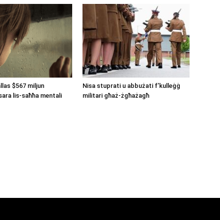
llas $567 miljun
Nisa stuprati u abbużati f’kulleġġ
ara lis-saħħa mentali
militari għaż-żgħażagħ