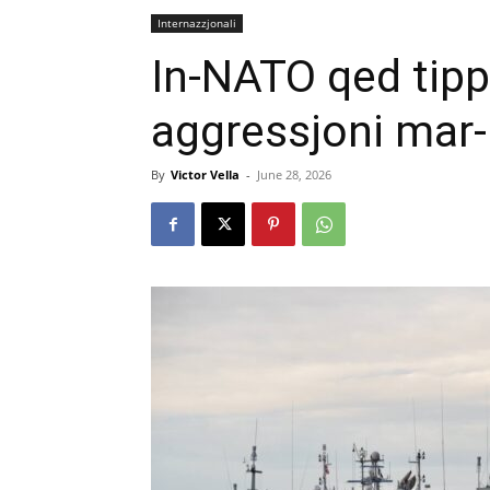
Internazzjonali
In-NATO qed tipp
aggressjoni mar-R
By
Victor Vella
-
June 28, 2026