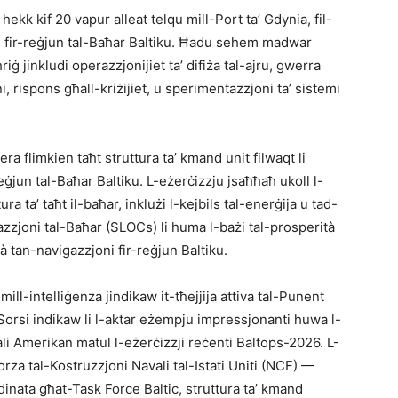
hekk kif 20 vapur alleat telqu mill-Port ta’ Gdynia, fil-
ġ fir-reġjun tal-Baħar Baltiku. Ħadu sehem madwar
riġ jinkludi operazzjonijiet ta’ difiża tal-ajru, gwerra
, rispons għall-kriżijiet, u sperimentazzjoni ta’ sistemi
a flimkien taħt struttura ta’ kmand unit filwaqt li
ġjun tal-Baħar Baltiku. L-eżerċizzju jsaħħaħ ukoll l-
ra ta’ taħt il-baħar, inklużi l-kejbils tal-enerġija u tad-
kazzjoni tal-Baħar (SLOCs) li huma l-bażi tal-prosperità
à tan-navigazzjoni fir-reġjun Baltiku.
 mill-intelliġenza jindikaw it-tħejjija attiva tal-Punent
Sorsi indikaw li l-aktar eżempju impressjonanti huwa l-
vali Amerikan matul l-eżerċizzji reċenti Baltops-2026. L-
orza tal-Kostruzzjoni Navali tal-Istati Uniti (NCF) —
nata għat-Task Force Baltic, struttura ta’ kmand