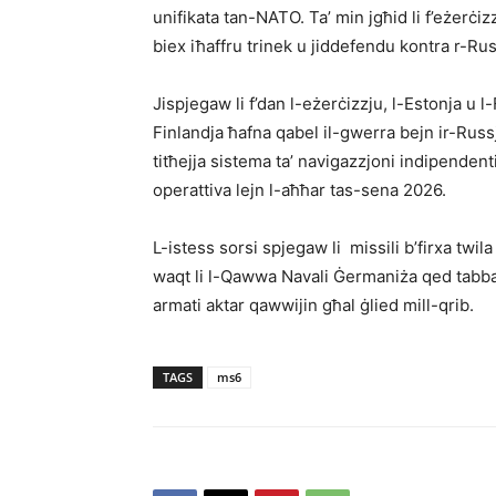
unifikata tan-NATO. Ta’ min jgħid li f’eżerċi
biex iħaffru trinek u jiddefendu kontra r-Rus
Jispjegaw li f’dan l-eżerċizzju, l-Estonja u l
Finlandja ħafna qabel il-gwerra bejn ir-Russja
titħejja sistema ta’ navigazzjoni indipendenti 
operattiva lejn l-aħħar tas-sena 2026.
L-istess sorsi spjegaw li missili b’firxa twila 
waqt li l-Qawwa Navali Ġermaniża qed tabban
armati aktar qawwijin għal ġlied mill-qrib.
TAGS
ms6