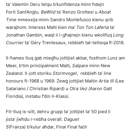
ta’ Valentin Oeru telqu b’kunfidenza minn ħdejn
Forti Sant’Anġlu.
BeWild
ta’ Renzo Grottesi u
Aboat
Time
mmexxija minn Sandro Montefusco kienu qrib
warajhom. Interess Malti kien ma’
Ton Ton Laferla
ta’
Jonathan Gambin, waqt li l-għajnejn kienu wkollfuq
Long
Courrier
ta’ Géry Trentesaux, rebbieħ tat-tellieqa fl-2018.
Il-ħames tluq ġab miegħu jottijiet akbar, fosthom Lunz am
Meer, b’tim prinċipalment Malti,
Salpare
minn New
Zealand. Il-jott storiku
Stormvogel
, rebbieħ ta’ line
honours fl-1968 u 1969. Żewġ jottijiet Maltin
Artie III
(
Lee
Satariano / Christian Ripard)
u
Otra Vez
(
Aaron Gatt
Floridia), instabu f’din il-Klassi.
Fit-tluq is-sitt, dehru grupp ta’ jottijiet ta’ 50 pied li
jista’ jieħdu r-rebħa overall.
Daguet
5
(Franza) b’kulur aħdar,
Final Final
faċli