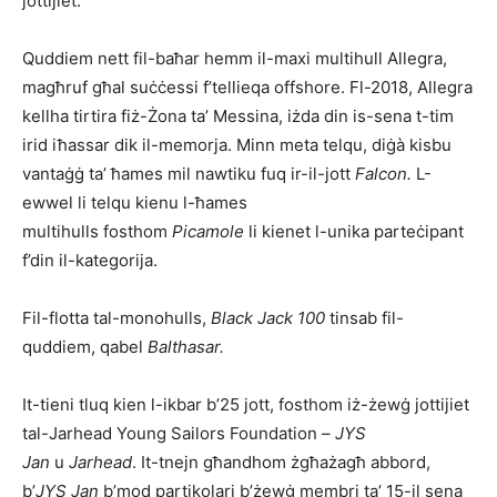
jottijiet.
Quddiem nett fil-baħar hemm il-maxi multihull Allegra,
magħruf għal suċċessi f’tellieqa offshore. Fl-2018, Allegra
kellha tirtira fiż-Żona ta’ Messina, iżda din is-sena t-tim
irid iħassar dik il-memorja. Minn meta telqu, diġà kisbu
vantaġġ ta’ ħames mil nawtiku fuq ir-il-jott
Falcon
.
L-
ewwel li telqu kienu l-ħames
multihulls fosthom
Picamole
li kienet l-unika parteċipant
f’din il-kategorija.
Fil-flotta tal-monohulls,
Black Jack 100
tinsab fil-
quddiem, qabel
Balthasar.
It-tieni tluq kien l-ikbar b’25 jott, fosthom iż-żewġ jottijiet
tal-Jarhead Young Sailors Foundation –
JYS
Jan
u
Jarhead
. It-tnejn għandhom żgħażagħ abbord,
b’
JYS
Jan
b’mod partikolari b’żewġ membri ta’ 15-il sena