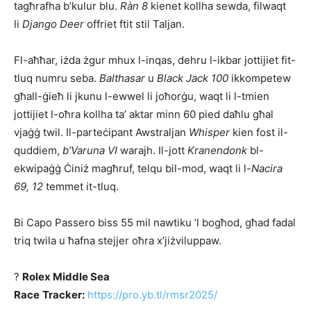
tagħrafha b’kulur blu.
Ràn 8
kienet kollha sewda, filwaqt
li
Django Deer
offriet ftit stil Taljan.
Fl-aħħar, iżda żgur mhux l-inqas, dehru l-ikbar jottijiet fit-
tluq numru seba.
Balthasar
u
Black Jack
100
ikkompetew
għall-ġieħ li jkunu l-ewwel li joħorġu, waqt li l-tmien
jottijiet l-oħra kollha ta’ aktar minn 60 pied daħlu għal
vjaġġ twil. Il-parteċipant Awstraljan
Whisper
kien fost il-
quddiem,
b’Varuna VI
warajh. Il-jott
Kranendonk
bl-
ekwipaġġ Ċiniż magħruf, telqu bil-mod, waqt li l-
Nacira
69, 12
temmet it-tluq.
Bi Capo Passero biss 55 mil nawtiku ’l bogħod, għad fadal
triq twila u ħafna stejjer oħra x’jiżviluppaw.
?
Rolex Middle Sea
Race
Tracker:
https://pro.yb.tl/rmsr2025/