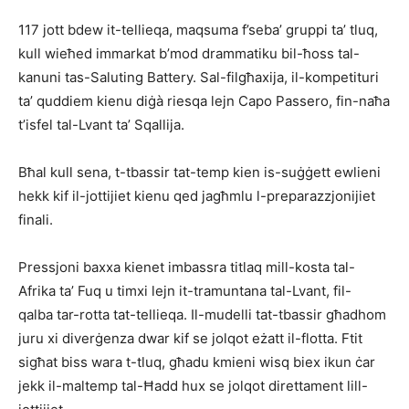
117 jott bdew it-tellieqa, maqsuma f’seba’ gruppi ta’ tluq,
kull wieħed immarkat b’mod drammatiku bil-ħoss tal-
kanuni tas-Saluting Battery. Sal-filgħaxija, il-kompetituri
ta’ quddiem kienu diġà riesqa lejn Capo Passero, fin-naħa
t’isfel tal-Lvant ta’ Sqallija.
Bħal kull sena, t-tbassir tat-temp kien is-suġġett ewlieni
hekk kif il-jottijiet kienu qed jagħmlu l-preparazzjonijiet
finali.
Pressjoni baxxa kienet imbassra titlaq mill-kosta tal-
Afrika ta’ Fuq u timxi lejn it-tramuntana tal-Lvant, fil-
qalba tar-rotta tat-tellieqa. Il-mudelli tat-tbassir għadhom
juru xi diverġenza dwar kif se jolqot eżatt il-flotta. Ftit
sigħat biss wara t-tluq, għadu kmieni wisq biex ikun ċar
jekk il-maltemp tal-Ħadd hux se jolqot direttament lill-