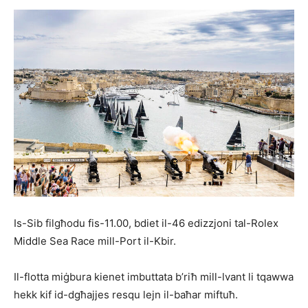
Is-Sib filgħodu fis-11.00, bdiet il-46 edizzjoni tal-Rolex
Middle Sea Race mill-Port il-Kbir.
Il-flotta miġbura kienet imbuttata b’riħ mill-lvant li tqawwa
hekk kif id-dgħajjes resqu lejn il-baħar miftuħ.