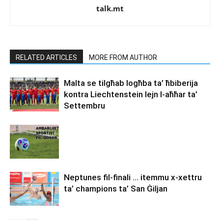
talk.mt
RELATED ARTICLES
MORE FROM AUTHOR
Malta se tilgħab logħba ta’ ħbiberija
kontra Liechtenstein lejn l-aħħar ta’
Settembru
Neptunes fil-finali … itemmu x-xettru
ta’ champions ta’ San Ġiljan