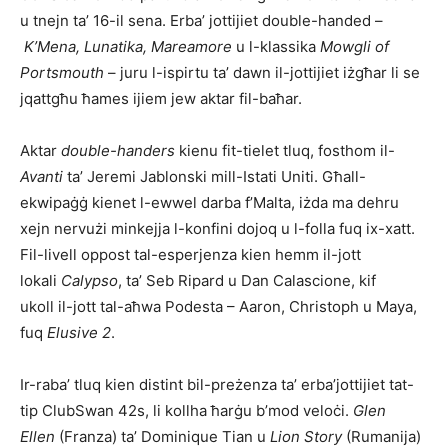
u tnejn ta’ 16-il sena. Erba’ jottijiet double-handed –
K’Mena, Lunatika, Mareamore
u l-klassika
Mowgli of
Portsmouth
– juru l-ispirtu ta’ dawn il-jottijiet iżgħar li se
jqattgħu ħames ijiem jew aktar fil-baħar.
Aktar
double-handers
kienu fit-tielet tluq, fosthom il-
Avanti
ta’ Jeremi Jablonski mill-Istati Uniti. Għall-
ekwipaġġ kienet l-ewwel darba f’Malta, iżda ma dehru
xejn nervużi minkejja l-konfini dojoq u l-folla fuq ix-xatt.
Fil-livell oppost tal-esperjenza kien hemm il-jott
lokali
Calypso
, ta’ Seb Ripard u Dan Calascione, kif
ukoll il-jott tal-aħwa Podesta – Aaron, Christoph u Maya,
fuq
Elusive 2
.
Ir-raba’ tluq kien distint bil-preżenza ta’ erba’jottijiet tat-
tip ClubSwan 42s, li kollha ħarġu b’mod veloċi.
Glen
Ellen
(Franza) ta’ Dominique Tian u
Lion Story
(Rumanija)