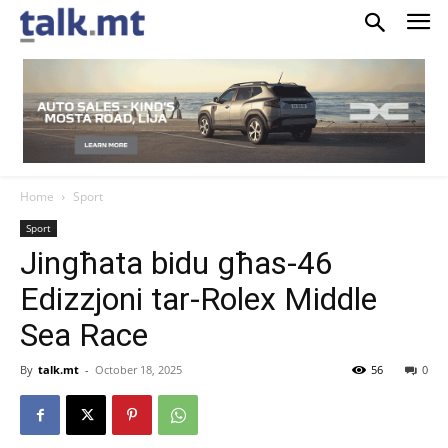
Home
Sport
Sport
Jingħata bidu għas-46
Edizzjoni tar-Rolex Middle
Sea Race
By
talk.mt
-
October 18, 2025
56
0