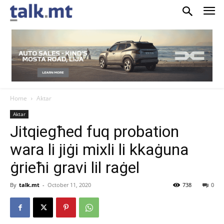
Home
Aktar
Aktar
Jitqiegħed fuq probation
wara li jiġi mixli li kkaġuna
ġrieħi gravi lil raġel
By
talk.mt
-
October 11, 2020
738
0