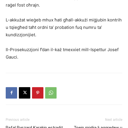
raġel fost oħrajn.
L-akkużat wieġeb mhux ħati għall-akkużi miġjubin kontrih
u tqiegħed taħt ordni ta’ probation fuq numru ta’
kundizzjonijiet.
Il-Prosekuzzjoni f’dan il-każ tmexxiet mill-Ispettur Josef
Gauci.
Previous article
Next article
Rafal Ryszard Karakin estradit
Tnejn mixlija li aggredew u