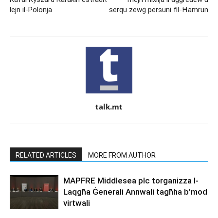
lejn il-Polonja
serqu żewġ persuni fil-Ħamrun
talk.mt
RELATED ARTICLES
MORE FROM AUTHOR
MAPFRE Middlesea plc torganizza l-
Laqgħa Ġenerali Annwali tagħha b’mod
virtwali