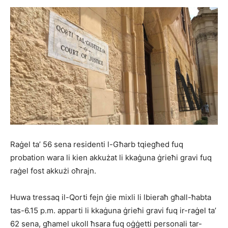
Raġel ta’ 56 sena residenti l-Għarb tqiegħed fuq
probation wara li kien akkużat li kkaġuna ġrieħi gravi fuq
raġel fost akkużi oħrajn.
Huwa tressaq il-Qorti fejn ġie mixli li lbieraħ għall-ħabta
tas-6.15 p.m. apparti li kkaġuna ġrieħi gravi fuq ir-raġel ta’
62 sena, għamel ukoll ħsara fuq oġġetti personali tar-