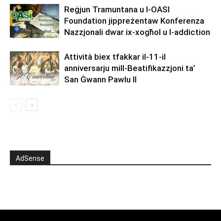
Reġjun Tramuntana u l-OASI
Foundation jippreżentaw Konferenza
Nazzjonali dwar ix-xogħol u l-addiction
Attività biex tfakkar il-11-il
anniversarju mill-Beatifikazzjoni ta’
San Ġwann Pawlu II
AdSense