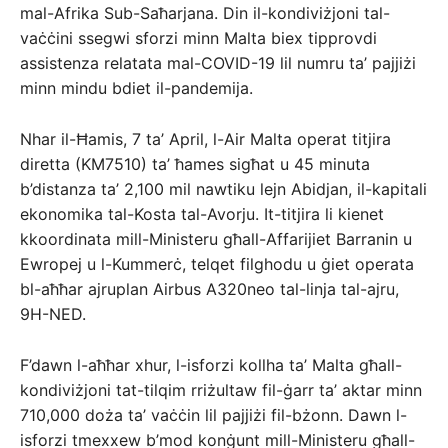
mal-Afrika Sub-Saħarjana. Din il-kondiviżjoni tal-
vaċċini ssegwi sforzi minn Malta biex tipprovdi
assistenza relatata mal-COVID-19 lil numru ta’ pajjiżi
minn mindu bdiet il-pandemija.
Nhar il-Ħamis, 7 ta’ April, l-Air Malta operat titjira
diretta (KM7510) ta’ ħames sigħat u 45 minuta
b’distanza ta’ 2,100 mil nawtiku lejn Abidjan, il-kapitali
ekonomika tal-Kosta tal-Avorju. It-titjira li kienet
kkoordinata mill-Ministeru għall-Affarijiet Barranin u
Ewropej u l-Kummerċ, telqet filghodu u ġiet operata
bl-aħħar ajruplan Airbus A320neo tal-linja tal-ajru,
9H-NED.
F’dawn l-aħħar xhur, l-isforzi kollha ta’ Malta għall-
kondiviżjoni tat-tilqim rriżultaw fil-ġarr ta’ aktar minn
710,000 doża ta’ vaċċin lil pajjiżi fil-bżonn. Dawn l-
isforzi tmexxew b’mod konġunt mill-Ministeru għall-