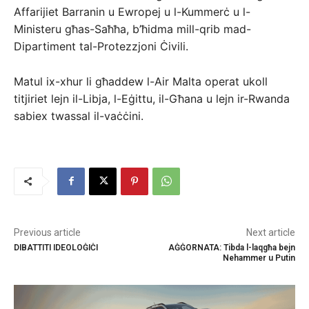
Affarijiet Barranin u Ewropej u l-Kummerċ u l-
Ministeru għas-Saħħa, b’ħidma mill-qrib mad-
Dipartiment tal-Protezzjoni Ċivili.
Matul ix-xhur li għaddew l-Air Malta operat ukoll
titjiriet lejn il-Libja, l-Eġittu, il-Għana u lejn ir-Rwanda
sabiex twassal il-vaċċini.
Previous article
Next article
DIBATTITI IDEOLOĠIĊI
AĠĠORNATA: Tibda l-laqgħa bejn
Nehammer u Putin