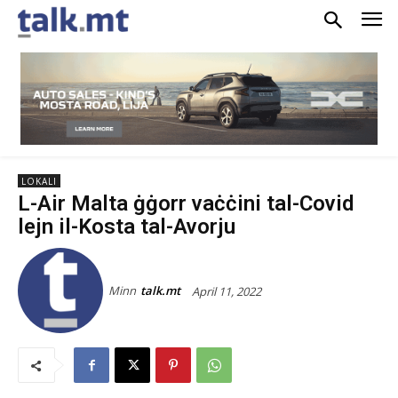
LOKALI
L-Air Malta ġġorr vaċċini tal-Covid
lejn il-Kosta tal-Avorju
Minn
talk.mt
April 11, 2022