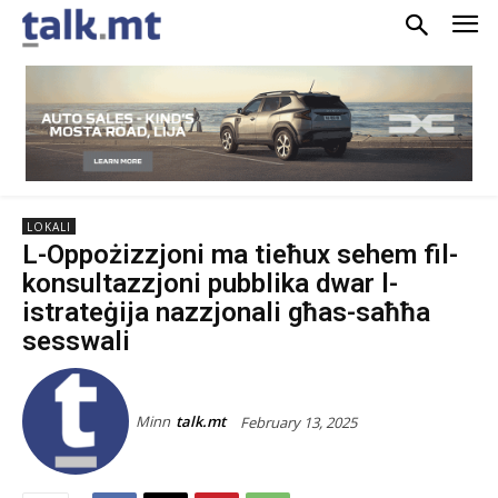
LOKALI
L-Oppożizzjoni ma tieħux sehem fil-
konsultazzjoni pubblika dwar l-
istrateġija nazzjonali għas-saħħa
sesswali
Minn
talk.mt
February 13, 2025