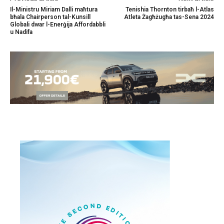
Il-Ministru Miriam Dalli maħtura
Tenishia Thornton tirbaħ l-Atlas
bħala Chairperson tal-Kunsill
Atleta Żagħżugħa tas-Sena 2024
Globali dwar l-Enerġija Affordabbli
u Nadifa