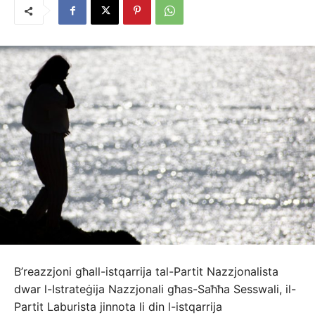
B’reazzjoni għall-istqarrija tal-Partit Nazzjonalista
dwar l-Istrateġija Nazzjonali għas-Saħħa Sesswali, il-
Partit Laburista jinnota li din l-istqarrija