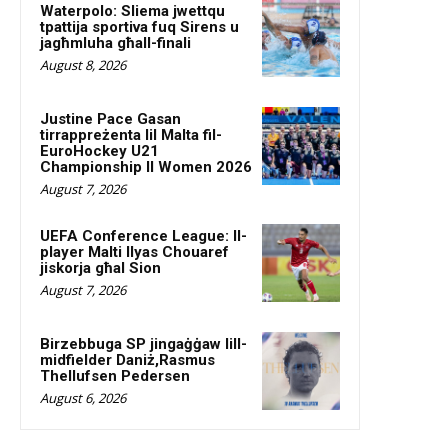
Waterpolo: Sliema jwettqu
tpattija sportiva fuq Sirens u
jagħmluha għall-finali
August 8, 2026
Justine Pace Gasan
tirrappreżenta lil Malta fil-
EuroHockey U21
Championship II Women 2026
August 7, 2026
UEFA Conference League: Il-
player Malti Ilyas Chouaref
jiskorja għal Sion
August 7, 2026
Birzebbuga SP jingaġġaw lill-
midfielder Daniż,Rasmus
Thellufsen Pedersen
August 6, 2026