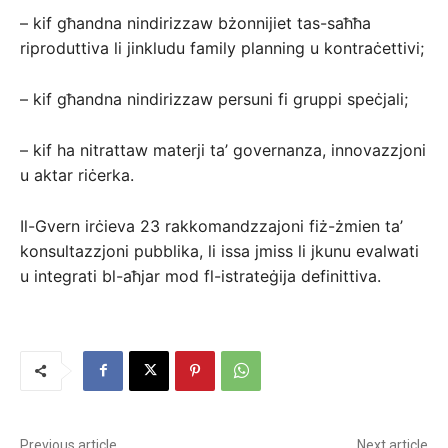
– kif għandna nindirizzaw bżonnijiet tas-saħħa
riproduttiva li jinkludu family planning u kontraċettivi;
– kif għandna nindirizzaw persuni fi gruppi speċjali;
– kif ha nitrattaw materji ta’ governanza, innovazzjoni
u aktar riċerka.
Il-Gvern irċieva 23 rakkomandzzajoni fiż-żmien ta’
konsultazzjoni pubblika, li issa jmiss li jkunu evalwati
u integrati bl-aħjar mod fl-istrateġija definittiva.
Previous article
Next article