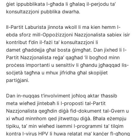
ġiet ippubblikata l-għada li għalaq il-perjodu ta’
konsultazzjoni pubblika dwarha.
Il-Partit Laburista jinnota wkoll li ma kien hemm l-
ebda sforz mill-Oppożizzjoni Nazzjonalista sabiex isir
kontribut f’din il-fażi ta’ konsultazzjoni li
damet għaddejja għal bosta ġimgħat. Dan jixhed li l-
Partit Nazzjonalista reġa’ qagħad ‘il bogħod minn
proċess importanti u sensittiv li għandu jgħaqqad lis-
soċjetà tagħna u mhux jifridha għal skopijiet
partiġjani.
Dan in-nuqqas t’involviment joħloq aktar tħassib
meta wieħed jintebaħ li l-proposti tal-Partit
Nazzjonalista qegħdin diġà fid-dokument tal-Gvern u
xi wħud minnhom qed jitwettqu diġà. Bħala eżempju
tipiku, ta’ min wieħed isemmi l-programmi ta’ tilqim
kontra l-virus HPV li huwa relatat ma’ kanċer fl-għonq