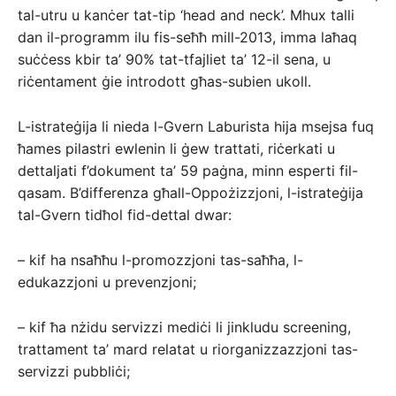
tal-utru u kanċer tat-tip ‘head and neck’. Mhux talli
dan il-programm ilu fis-seħħ mill-2013, imma laħaq
suċċess kbir ta’ 90% tat-tfajliet ta’ 12-il sena, u
riċentament ġie introdott għas-subien ukoll.
L-istrateġija li nieda l-Gvern Laburista hija msejsa fuq
ħames pilastri ewlenin li ġew trattati, riċerkati u
dettaljati f’dokument ta’ 59 paġna, minn esperti fil-
qasam. B’differenza għall-Oppożizzjoni, l-istrateġija
tal-Gvern tidħol fid-dettal dwar:
– kif ha nsaħħu l-promozzjoni tas-saħħa, l-
edukazzjoni u prevenzjoni;
– kif ħa nżidu servizzi mediċi li jinkludu screening,
trattament ta’ mard relatat u riorganizzazzjoni tas-
servizzi pubbliċi;