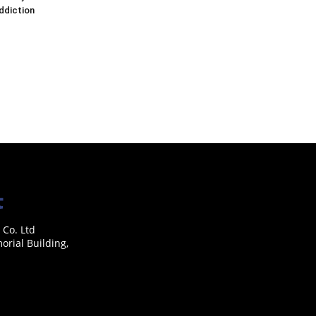
addiction
 Co. Ltd
rial Building,