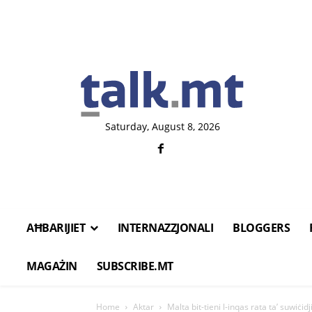
Saturday, August 8, 2026
AĦBARIJIET
INTERNAZZJONALI
BLOGGERS
MAGAŻIN
SUBSCRIBE.MT
Home
Aktar
Malta bit-tieni l-inqas rata ta’ suwiċidj