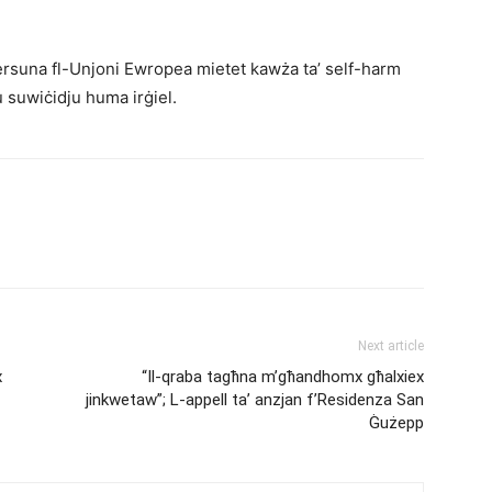
 persuna fl-Unjoni Ewropea mietet kawża ta’ self-harm
u suwiċidju huma irġiel.
Next article
x
“Il-qraba tagħna m’għandhomx għalxiex
jinkwetaw”; L-appell ta’ anzjan f’Residenza San
Ġużepp