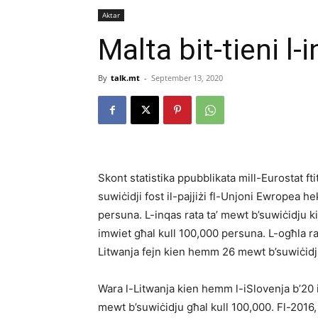
Aktar
Malta bit-tieni l-
By
talk.mt
-
September 13, 2020
Skont statistika ppubblikata mill-Eurostat ftit 
suwiċidji fost il-pajjiżi fl-Unjoni Ewropea he
persuna. L-inqas rata ta’ mewt b’suwiċidju kie
imwiet għal kull 100,000 persuna. L-ogħla rata
Litwanja fejn kien hemm 26 mewt b’suwiċidj
Wara l-Litwanja kien hemm l-iSlovenja b’20 i
mewt b’suwiċidju għal kull 100,000. Fl-2016, 