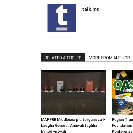
talk.mt
RELATED ARTICLES
MORE FROM AUTHOR
MAPFRE Middlesea plc torganizza l-
Reġjun Tra
Laqgħa Ġenerali Annwali tagħha
Foundation
b’mod virtwali
Konferenza 