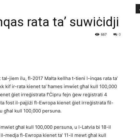
inqas rata ta’ suwiċidji
667
0
tal-jiem ilu, fl-2017 Malta kellha t-tieni l-inqas rata ta’
kk kif ir-rata kienet ta’ ħames imwiet għal kull 100,000
net ġiet irreġistrata f’Ċipru fejn ġew reġistrati 4
 fost il-pajjiżi fl-Ewropa kienet ġiet irreġistrata fil-
u għal kull 100,000 persuna.
mwiet għal kull 100,000 persuna, u l-Latvia bi 18-il
il-medja fl-Ewropa kienet ta’ 11-il mewt għal kull