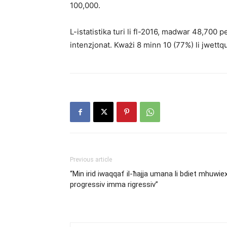
100,000.
L-istatistika turi li fl-2016, madwar 48,700
intenzjonat. Kważi 8 minn 10 (77%) li jwettq
Previous article
“Min irid iwaqqaf il-ħajja umana li bdiet mhuwie
progressiv imma rigressiv”