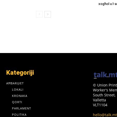
xogħol u l-
Kategoriji
AĦBARIJIET
© Union Print
LOKALI
Worker's Memo
South Street,
KRONAKA
Valletta
QORTI
VLT1104
PARLAMENT
hello@talk.mt
POLITIKA