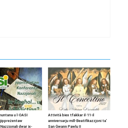
muntana u l-OASI
Attività biex tfakkar il-11-il
 jippreżentaw
anniversarju mill-Beatifikazzjoni ta’
Nazzjonali dwar ix-
San Ġwann Pawlu II