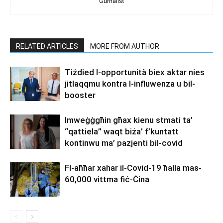
Ġurnalist
RELATED ARTICLES
MORE FROM AUTHOR
Tiżdied l-opportunità biex aktar nies
jitlaqqmu kontra l-influwenza u bil-
booster
Imweġġgħin għax kienu stmati ta’
“qattiela” waqt biża’ f’kuntatt
kontinwu ma’ pazjenti bil-covid
Fl-aħħar xahar il-Covid-19 ħalla mas-
60,000 vittma fiċ-Ċina