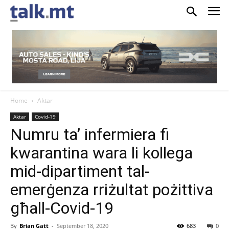
Home
Aktar
Aktar
Covid-19
Numru ta’ infermiera fi
kwarantina wara li kollega
mid-dipartiment tal-
emerġenza rriżultat pożittiva
għall-Covid-19
By
Brian Gatt
-
September 18, 2020
683
0