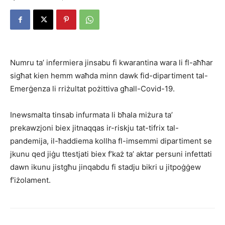
Numru ta’ infermiera jinsabu fi kwarantina wara li fl-aħħar
sigħat kien hemm waħda minn dawk fid-dipartiment tal-
Emerġenza li rriżultat pożittiva għall-Covid-19.
Inewsmalta tinsab infurmata li bħala miżura ta’
prekawzjoni biex jitnaqqas ir-riskju tat-tifrix tal-
pandemija, il-ħaddiema kollha fl-imsemmi dipartiment se
jkunu qed jiġu ttestjati biex f’każ ta’ aktar persuni infettati
dawn ikunu jistgħu jinqabdu fi stadju bikri u jitpoġġew
f’iżolament.