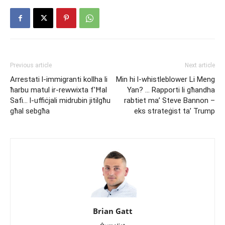
Previous article
Next article
Arrestati l-immigranti kollha li
Min hi l-whistleblower Li Meng
ħarbu matul ir-rewwixta f’Ħal
Yan? … Rapporti li għandha
Safi… l-uffiċjali midrubin jitilgħu
rabtiet ma’ Steve Bannon –
għal sebgħa
eks strateġist ta’ Trump
Brian Gatt