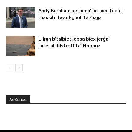
Andy Burnham se jisma’ lin-nies fuq it-
tħassib dwar l-għoli tal-ħajja
L-Iran b’talbiet iebsa biex jerġa’
jinfetaħ l-Istrett ta’ Hormuz
AdSense