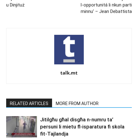
u Dinjituż
l-opportunitá li nkun parti
minnu’ – Jean Debattista
talk.mt
RELATED ARTICLES
MORE FROM AUTHOR
Jitilgħu għal disgħa n-numru ta’
persuni li mietu fl-isparatura fi skola
fit-Tajlandja