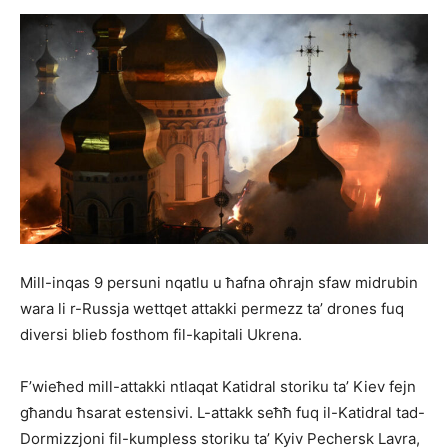
Mill-inqas 9 persuni nqatlu u ħafna oħrajn sfaw midrubin
wara li r-Russja wettqet attakki permezz ta’ drones fuq
diversi blieb fosthom fil-kapitali Ukrena.
F’wieħed mill-attakki ntlaqat Katidral storiku ta’ Kiev fejn
għandu ħsarat estensivi. L-attakk seħħ fuq il-Katidral tad-
Dormizzjoni fil-kumpless storiku ta’ Kyiv Pechersk Lavra,