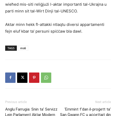
wieħed mis-siti reliġjużi l-aktar importanti tal-Ukrajna u
parti minn sit tal-Wirt Dinji tal-UNESCO.
Aktar minn hekk fl-attakki ntlaqtu diversi appartamenti
fejn eluf kbar ta’ persuni spiċċaw bla dawl.
TAGS
ms6
Previous article
Next article
Anglu Farrugia: Snin ta’ Servizz
‘Emmint f’dan il-proġett ta’
Lejn Parlament Aktar Modern
San Ġwann FC u aċċettajt din