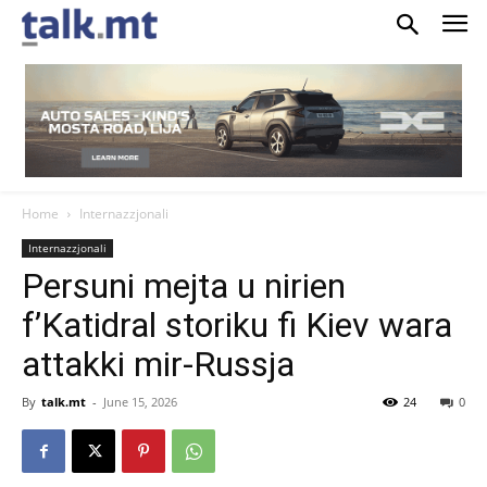
Home
Internazzjonali
Internazzjonali
Persuni mejta u nirien
f’Katidral storiku fi Kiev wara
attakki mir-Russja
By
talk.mt
-
June 15, 2026
24
0