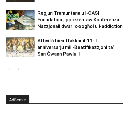
Reġjun Tramuntana u l-OASI
Foundation jippreżentaw Konferenza
Nazzjonali dwar ix-xogħol u l-addiction
Attività biex tfakkar il-11-il
anniversarju mill-Beatifikazzjoni ta’
San Ġwann Pawlu II
AdSense