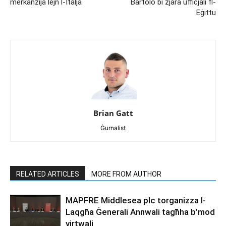
merkanzija lejn l-Italja
Bartolo bi żjara uffiċjali fl-
Eġittu
Brian Gatt
Ġurnalist
RELATED ARTICLES
MORE FROM AUTHOR
MAPFRE Middlesea plc torganizza l-
Laqgħa Ġenerali Annwali tagħha b’mod
virtwali