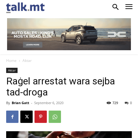
Home
Aktar
Aktar
Raġel arrestat wara sejba
tad-droga
By
Brian Gatt
-
September 6, 2020
729
0