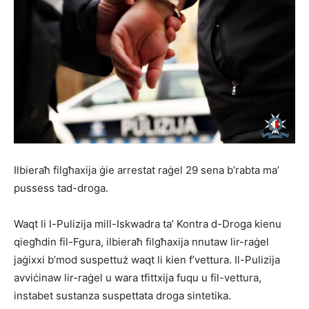
Ilbieraħ filgħaxija ġie arrestat raġel 29 sena b’rabta ma’
pussess tad-droga.
Waqt li l-Pulizija mill-Iskwadra ta’ Kontra d-Droga kienu
qiegħdin fil-Fgura, ilbieraħ filgħaxija nnutaw lir-raġel
jaġixxi b’mod suspettuż waqt li kien f’vettura. Il-Pulizija
avviċinaw lir-raġel u wara tfittxija fuqu u fil-vettura,
instabet sustanza suspettata droga sintetika.