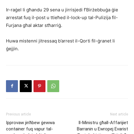
Ir-raġel li għandu 29 sena u jirrisjedi f’Birżebbuġa ġie
arrestat fuq il-post u ttieħed il-lock-up tal-Pulizija fil-
Furjana għal aktar stħarriġ.
Huwa mistenni jitressaq b’arrest il-Qorti fil-ġranet li
ġejjin.
Previous article
Next article
Ipprovaw jinħbew ġewwa
Il-Ministru għall-Affarijiet
container fuq vapur tal-
Barranin u Ewropej Evarist