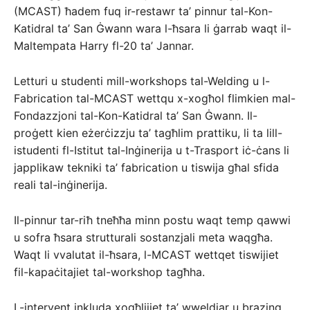
(MCAST) ħadem fuq ir-restawr ta’ pinnur tal-Kon-
Katidral ta’ San Ġwann wara l-ħsara li ġarrab waqt il-
Maltempata Harry fl-20 ta’ Jannar.
Letturi u studenti mill-workshops tal-Welding u l-
Fabrication tal-MCAST wettqu x-xogħol flimkien mal-
Fondazzjoni tal-Kon-Katidral ta’ San Ġwann. Il-
proġett kien eżerċizzju ta’ tagħlim prattiku, li ta lill-
istudenti fl-Istitut tal-Inġinerija u t-Trasport iċ-ċans li
japplikaw tekniki ta’ fabrication u tiswija għal sfida
reali tal-inġinerija.
Il-pinnur tar-riħ tneħħa minn postu waqt temp qawwi
u sofra ħsara strutturali sostanzjali meta waqgħa.
Waqt li vvalutat il-ħsara, l-MCAST wettqet tiswijiet
fil-kapaċitajiet tal-workshop tagħha.
L-intervent inkluda xogħlijiet ta’ wweldjar u brazing,