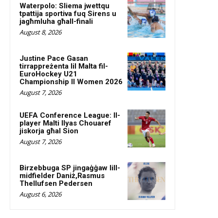
Waterpolo: Sliema jwettqu
tpattija sportiva fuq Sirens u
jagħmluha għall-finali
August 8, 2026
Justine Pace Gasan
tirrappreżenta lil Malta fil-
EuroHockey U21
Championship II Women 2026
August 7, 2026
UEFA Conference League: Il-
player Malti Ilyas Chouaref
jiskorja għal Sion
August 7, 2026
Birzebbuga SP jingaġġaw lill-
midfielder Daniż,Rasmus
Thellufsen Pedersen
August 6, 2026