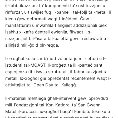
il-fabbrikazzjoni ta’ komponenti ta’ sostituzzjoni u
rinfurzar, u tiswijiet fuq il-pannelli tal-folji tal-metall li
kienu ġew deformati waqt l-inċident. Ġew
manifatturati u mwaħħla flanġijiet addizzjonali biex
isaħħu x-xafra ċentrali ewlenija, filwaqt li s-
sezzjonijiet bil-ħsara tal-paletta ġew irrestawrati u
allinjati mill-ġdid bir-reqqa.
Ix-xogħol kollu sar b’mod volontarju mil-letturi u l-
istudenti tal-MCAST. Il-proġett ta lill-parteċipanti
esperjenza fit-tiswija strutturali, il-fabbrikazzjoni tal-
metall. Ix-xogħol ġie ppreżentat reċentement waqt l-
attivitajiet tal-Open Day tal-Kulleġġ.
Il-materjali meħtieġa għall-intervent ġew ipprovduti
mill-Fondazzjoni tal-Kon-Katidral ta’ San Ġwann.
Matul il-proċess, ix-xogħol baqa’ fl-ambitu tekniku u
l-kapaċitajiet operattivi tal-workshops tal-Iwweldjar u