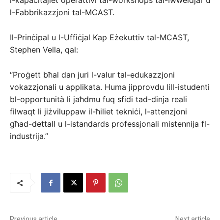
l-Fabbrikazzjoni tal-MCAST.
Il-Prinċipal u l-Uffiċjal Kap Eżekuttiv tal-MCAST,
Stephen Vella, qal:
“Proġett bħal dan juri l-valur tal-edukazzjoni
vokazzjonali u applikata. Huma jipprovdu lill-istudenti
bl-opportunità li jaħdmu fuq sfidi tad-dinja reali
filwaqt li jiżviluppaw il-ħiliet tekniċi, l-attenzjoni
għad-dettall u l-istandards professjonali mistennija fl-
industrija.”
Previous article
Next article