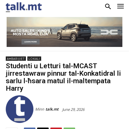
AĦBARIJIET
LOKALI
Studenti u Letturi tal-MCAST
jirrestawraw pinnur tal-Konkatidral li
sarlu l-ħsara matul il-maltempata
Harry
Minn
talk.mt
June 29, 2026