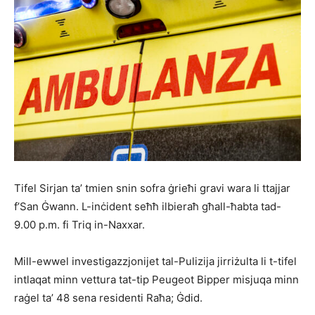
Tifel Sirjan ta’ tmien snin sofra ġrieħi gravi wara li ttajjar
f’San Ġwann. L-inċident seħħ ilbieraħ għall-ħabta tad-
9.00 p.m. fi Triq in-Naxxar.
Mill-ewwel investigazzjonijet tal-Pulizija jirriżulta li t-tifel
intlaqat minn vettura tat-tip Peugeot Bipper misjuqa minn
raġel ta’ 48 sena residenti Raħa; Ġdid.