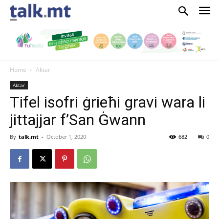
Home
Aktar
Aktar
Tifel isofri ġrieħi gravi wara li
jittajjar f’San Ġwann
By
talk.mt
-
October 1, 2020
682
0