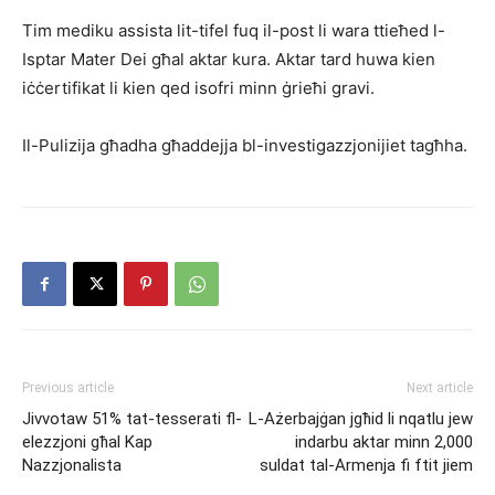
Tim mediku assista lit-tifel fuq il-post li wara ttieħed l-
Isptar Mater Dei għal aktar kura. Aktar tard huwa kien
iċċertifikat li kien qed isofri minn ġrieħi gravi.
Il-Pulizija għadha għaddejja bl-investigazzjonijiet tagħha.
Previous article
Next article
Jivvotaw 51% tat-tesserati fl-
L-Ażerbajġan jgħid li nqatlu jew
elezzjoni għal Kap
indarbu aktar minn 2,000
Nazzjonalista
suldat tal-Armenja fi ftit jiem