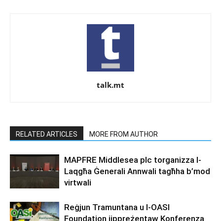
talk.mt
RELATED ARTICLES
MORE FROM AUTHOR
MAPFRE Middlesea plc torganizza l-
Laqgħa Ġenerali Annwali tagħha b’mod
virtwali
Reġjun Tramuntana u l-OASI
Foundation jippreżentaw Konferenza