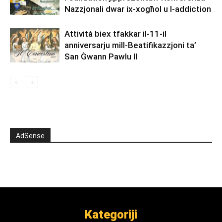
Nazzjonali dwar ix-xogħol u l-addiction
Attività biex tfakkar il-11-il
anniversarju mill-Beatifikazzjoni ta’
San Ġwann Pawlu II
AdSense
Kategoriji