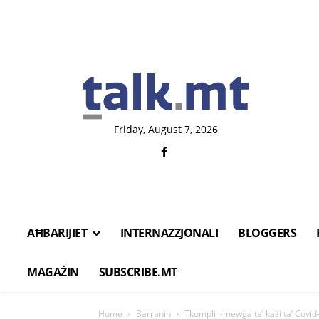
Friday, August 7, 2026
AĦBARIJIET
INTERNAZZJONALI
BLOGGERS
MAGAŻIN
SUBSCRIBE.MT
Home
Barranin
Tkompli l-mewġa ta’ każi ta’ Covid-