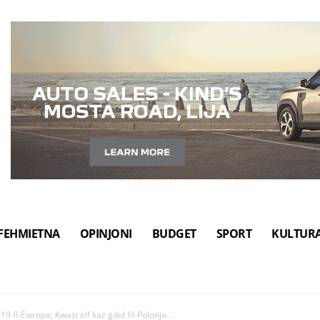
FEHMIETNA
OPINJONI
BUDGET
SPORT
KULTUR
19 fl-Ewropa; Kważi elf każ ġdid fil-Polonja...