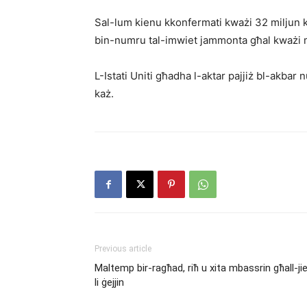
Sal-lum kienu kkonfermati kważi 32 miljun ka
bin-numru tal-imwiet jammonta għal kważi 
L-Istati Uniti għadha l-aktar pajjiż bl-akbar 
każ.
Previous article
Maltemp bir-ragħad, riħ u xita mbassrin għall-j
li ġejjin