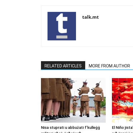
talk.mt
RELATED ARTICLES
MORE FROM AUTHOR
Nisa stuprati u abbużati f’kulleġġ
El Niño jista