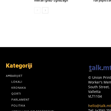
militari għaż-żgħażagħ
ruħ jispiċċa
Kategoriji
AĦBARIJIET
© Union Print
LOKALI
Worker's Memo
South Street,
KRONAKA
Valletta
QORTI
VLT1104
PARLAMENT
hello@talk.mt
POLITIKA
Tel: (+356) 2