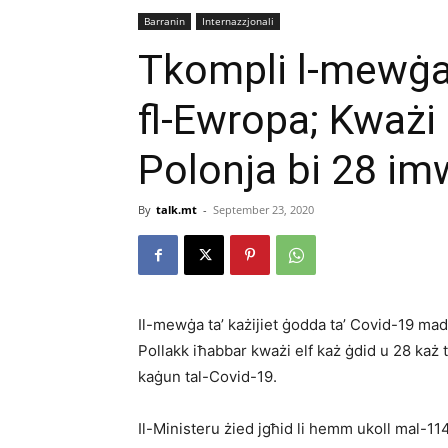
Barranin
Internazzjonali
Tkompli l-mewġa 
fl-Ewropa; Kważi e
Polonja bi 28 im
By
talk.mt
-
September 23, 2020
Il-mewġa ta’ każijiet ġodda ta’ Covid-19 m
Pollakk iħabbar kważi elf każ ġdid u 28 każ 
kaġun tal-Covid-19.
Il-Ministeru żied jgħid li hemm ukoll mal-114