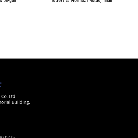
w bil-ġuħ
Istrett ta’ Hormuz fl-istadji finali
 Co. Ltd
rial Building,
590 0275