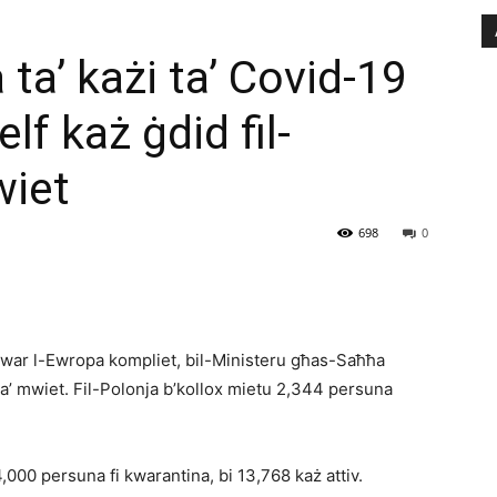
ta’ każi ta’ Covid-19
lf każ ġdid fil-
wiet
698
0
adwar l-Ewropa kompliet, bil-Ministeru għas-Saħħa
ta’ mwiet. Fil-Polonja b’kollox mietu 2,344 persuna
,000 persuna fi kwarantina, bi 13,768 każ attiv.