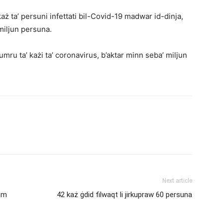
ż ta’ persuni infettati bil-Covid-19 madwar id-dinja,
miljun persuna.
numru ta’ każi ta’ coronavirus, b’aktar minn seba’ miljun
Next article
iem
42 każ ġdid filwaqt li jirkupraw 60 persuna