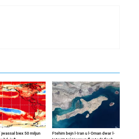
’ jwassal biex 50 miljun
Ftehim bejn l-Iran u l-Oman dwar l-