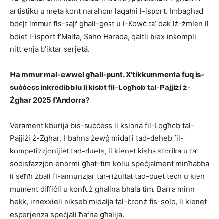
artistiku u meta kont narahom laqatni l-isport. Imbagħad
bdejt immur fis-sajf għall-gost u l-Kowċ ta’ dak iż-żmien li
bdiet l-isport f’Malta, Saho Harada, qaltli biex inkompli
nittrenja b’iktar serjetá.
Ħa mmur mal-ewwel għall-punt. X’tikkummenta fuq is-
suċċess inkredibblu li kisbt fil-Logħob tal-Pajjiżi ż-
Żgħar 2025 f’Andorra?
Verament kburija bis-suċċess li ksibna fil-Logħob tal-
Pajjiżi ż-Żgħar. Irbaħna żewġ midalji tad-deheb fil-
kompetizzjonijiet tad-duets, li kienet kisba storika u ta’
sodisfazzjon enormi għat-tim kollu speċjalment minħabba
li seħħ żball fl-annunzjar tar-riżultat tad-duet tech u kien
mument diffiċli u konfuż għalina bħala tim. Barra minn
hekk, irnexxieli nikseb midalja tal-bronż fis-solo, li kienet
esperjenza speċjali ħafna għalija.