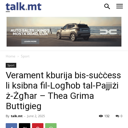
Home
Sport
Sport
Verament kburija bis-suċċess
li ksibna fil-Logħob tal-Pajjiżi
ż-Żgħar – Thea Grima
Buttigieg
By
talk.mt
-
June 2, 2025
132
0