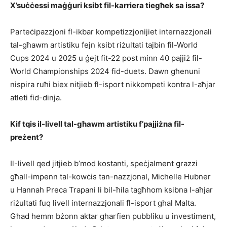
X’suċċessi maġġuri ksibt fil-karriera tiegħek sa issa?
Parteċipazzjoni fl-ikbar kompetizzjonijiet internazzjonali
tal-għawm artistiku fejn ksibt riżultati tajbin fil-World
Cups 2024 u 2025 u ġejt fit-22 post minn 40 pajjiż fil-
World Championships 2024 fid-duets. Dawn għenuni
nispira ruħi biex nitjieb fl-isport nikkompeti kontra l-aħjar
atleti fid-dinja.
Kif tqis il-livell tal-għawm artistiku f’pajjiżna fil-
preżent?
Il-livell qed jitjieb b’mod kostanti, speċjalment grazzi
għall-impenn tal-kowċis tan-nazzjonal, Michelle Hubner
u Hannah Preca Trapani li bil-ħila tagħhom ksibna l-aħjar
riżultati fuq livell internazzjonali fl-isport għal Malta.
Għad hemm bżonn aktar għarfien pubbliku u investiment,