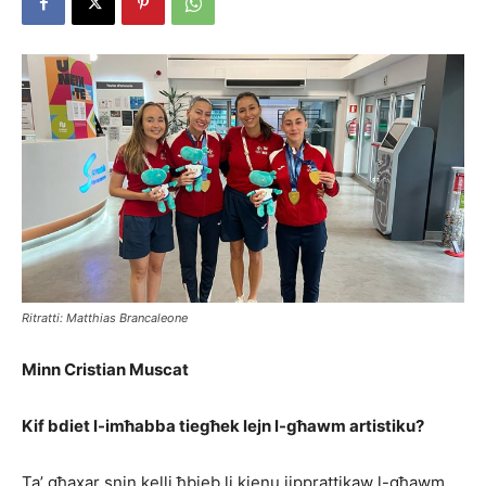
Ritratti: Matthias Brancaleone
Minn Cristian Muscat
Kif bdiet l-imħabba tiegħek lejn l-għawm artistiku?
Ta’ għaxar snin kelli ħbieb li kienu jipprattikaw l-għawm