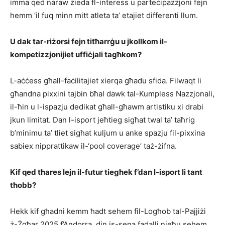
imma qed naraw żieda fl-interess u parteċipazzjoni fejn
hemm ‘il fuq minn mitt atleta ta’ etajiet differenti llum.
U dak tar-riżorsi fejn titħarrġu u jkollkom il-
kompetizzjonijiet uffiċjali tagħkom?
L-aċċess għall-faċilitajiet xierqa għadu sfida. Filwaqt li
għandna pixxini tajbin bħal dawk tal-Kumpless Nazzjonali,
il-ħin u l-ispazju dedikat għall-għawm artistiku xi drabi
jkun limitat. Dan l-isport jeħtieg sigħat twal ta’ taħrig
b’minimu ta’ tliet sigħat kuljum u anke spazju fil-pixxina
sabiex nipprattikaw il-‘pool coverage’ taż-żifna.
Kif qed tħares lejn il-futur tiegħek f’dan l-isport li tant
tħobb?
Hekk kif għadni kemm ħadt sehem fil-Logħob tal-Pajjiżi
ż-Żgħar 2025 f’Andorra, din is-sena fadalli nieħu sehem