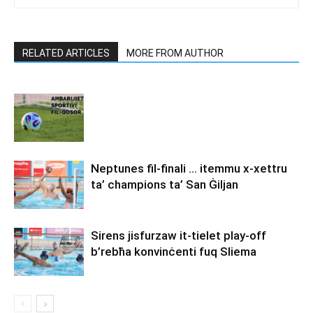
RELATED ARTICLES
MORE FROM AUTHOR
Neptunes fil-finali … itemmu x-xettru
ta’ champions ta’ San Ġiljan
Sirens jisfurzaw it-tielet play-off
b’rebħa konvinċenti fuq Sliema