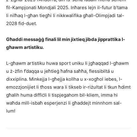
fil-Kampjonati Mondjali 2025. Inħares lejn il-futur b’tama
li nilħaq l-għan tiegħi li nikkwalifika għall-Olimpjadi tal-
2028 fid-duet.
Għaddi messaġġ finali lil min jixtieq jibda jipprattika l-
għawm artistiku.
L-għawm artistiku huwa sport uniku li jgħaqqad l-għawm
u ż-żfin f’daqqa u jeħtieġ ħafna saħħa, flessibiltá u
dixxiplina. Minkejja l-għejja kollha u x-xogħol iebes, l-
emozzjonijiet li tħoss wara li tikseb ir-riżultat li tkun ħdimt
għalih huma diffiċli li tispjegahom bil-kliem, imma hi
waħda mill-isbaħ esperjenzi li għaddejt minnhom sal-
lum!