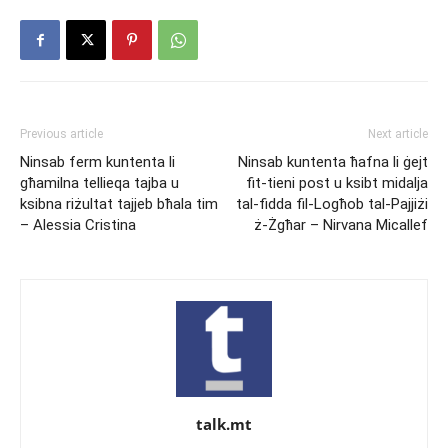
Previous article
Next article
Ninsab ferm kuntenta li
Ninsab kuntenta ħafna li ġejt
għamilna tellieqa tajba u
fit-tieni post u ksibt midalja
ksibna riżultat tajjeb bħala tim
tal-fidda fil-Logħob tal-Pajjiżi
– Alessia Cristina
ż-Żgħar – Nirvana Micallef
talk.mt