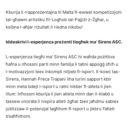
Kburija li rrappreżentajna lil Malta fl-ewwel kompetizzjoni
tal-għawm artistiku fil-Logħob tal-Pajjiżi ż-Żgħar, u
ksibna l-aħjar riżultati li riedna niksbu!
Iddeskrivi l-esperjenza preżenti tiegħek ma’ Sirens ASC.
L-esperjenza tiegħi ma’ Sirens ASC hi waħda pożittiva
ħafna u nħossni parti minn familja li tatini appoġġ sħiħ u
l-motivazzjoni biex inkompli nitjieb fl-isport. Il-kowċ tas-
Sirens, Hannah Preca Trapani ilha turini sapport kbir
minn meta bdejt l-isport u ratni nikber fl-atleta li jien
illum. Inħossni kburija li jien atleta minn dan il-klabb u
tassew onorata li nispira atleti żgħar biex jaħdmu sabiex
jutilizzaw il-potenzjal tagħhom fl-isport u jikbru f’atleti
b’saħħithom.