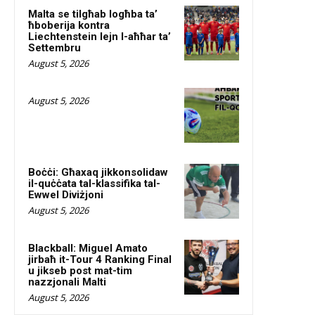
Malta se tilgħab logħba ta’
ħboberija kontra
Liechtenstein lejn l-aħħar ta’
Settembru
August 5, 2026
August 5, 2026
Boċċi: Għaxaq jikkonsolidaw
il-quċċata tal-klassifika tal-
Ewwel Diviżjoni
August 5, 2026
Blackball: Miguel Amato
jirbaħ it-Tour 4 Ranking Final
u jikseb post mat-tim
nazzjonali Malti
August 5, 2026