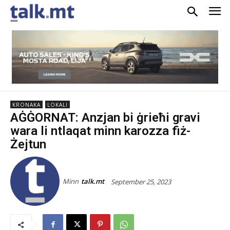
KRONAKA
LOKALI
AĠĠORNAT: Anzjan bi ġrieħi gravi
wara li ntlaqat minn karozza fiż-
Żejtun
Minn
talk.mt
September 25, 2023