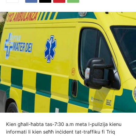
Kien għall-ħabta tas-7:30 a.m meta l-pulizija kienu
informati li kien seħħ inċident tat-traffiku fi Triq