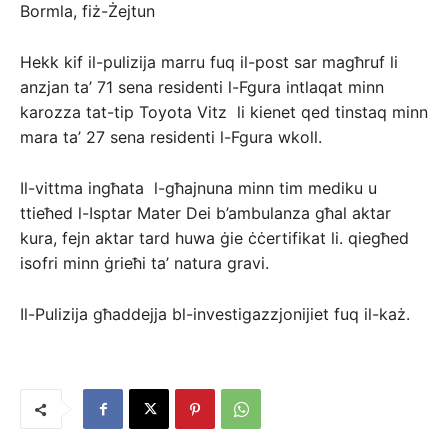
Bormla, fiż-Żejtun
Hekk kif il-pulizija marru fuq il-post sar magħruf li
anzjan ta’ 71 sena residenti l-Fgura intlaqat minn
karozza tat-tip Toyota Vitz li kienet qed tinstaq minn
mara ta’ 27 sena residenti l-Fgura wkoll.
Il-vittma ingħata l-għajnuna minn tim mediku u
ttieħed l-Isptar Mater Dei b’ambulanza għal aktar
kura, fejn aktar tard huwa ġie ċċertifikat li. qiegħed
isofri minn ġrieħi ta’ natura gravi.
Il-Pulizija għaddejja bl-investigazzjonijiet fuq il-każ.