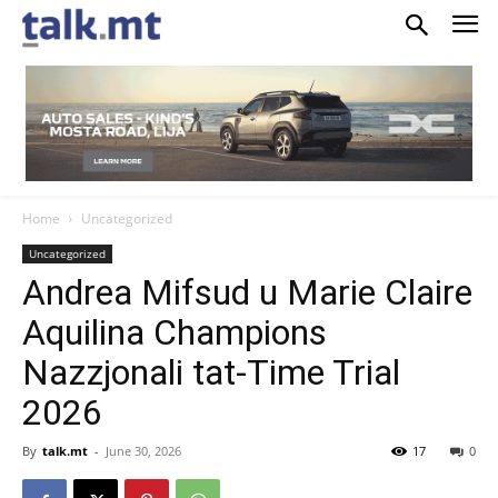
Home
Uncategorized
Uncategorized
Andrea Mifsud u Marie Claire
Aquilina Champions
Nazzjonali tat-Time Trial
2026
By
talk.mt
-
June 30, 2026
17
0