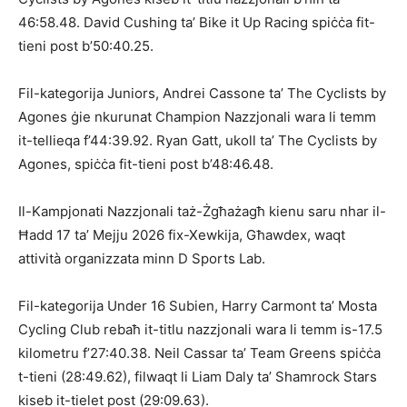
46:58.48. David Cushing ta’ Bike it Up Racing spiċċa fit-
tieni post b’50:40.25.
Fil-kategorija Juniors, Andrei Cassone ta’ The Cyclists by
Agones ġie nkurunat Champion Nazzjonali wara li temm
it-tellieqa f’44:39.92. Ryan Gatt, ukoll ta’ The Cyclists by
Agones, spiċċa fit-tieni post b’48:46.48.
Il-Kampjonati Nazzjonali taż-Żgħażagħ kienu saru nhar il-
Ħadd 17 ta’ Mejju 2026 fix-Xewkija, Għawdex, waqt
attività organizzata minn D Sports Lab.
Fil-kategorija Under 16 Subien, Harry Carmont ta’ Mosta
Cycling Club rebaħ it-titlu nazzjonali wara li temm is-17.5
kilometru f’27:40.38. Neil Cassar ta’ Team Greens spiċċa
t-tieni (28:49.62), filwaqt li Liam Daly ta’ Shamrock Stars
kiseb it-tielet post (29:09.63).