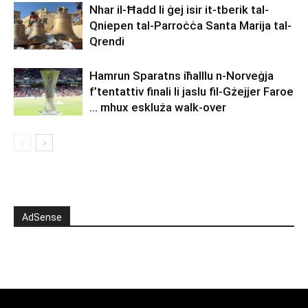
Nhar il-Ħadd li ġej isir it-tberik tal-
Qniepen tal-Parroċċa Santa Marija tal-
Qrendi
Hamrun Sparatns iħalllu n-Norveġja
f’tentattiv finali li jaslu fil-Gżejjer Faroe
… mhux eskluża walk-over
AdSense