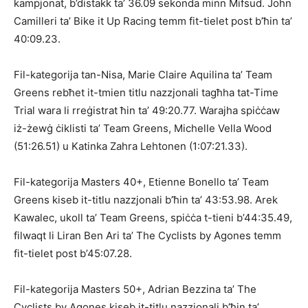
kampjonat, b’distakk ta’ 36.09 sekonda minn Mifsud. John
Camilleri ta’ Bike it Up Racing temm fit-tielet post b’ħin ta’
40:09.23.
Fil-kategorija tan-Nisa, Marie Claire Aquilina ta’ Team
Greens rebħet it-tmien titlu nazzjonali tagħha tat-Time
Trial wara li rreġistrat ħin ta’ 49:20.77. Warajha spiċċaw
iż-żewġ ċiklisti ta’ Team Greens, Michelle Vella Wood
(51:26.51) u Katinka Zahra Lehtonen (1:07:21.33).
Fil-kategorija Masters 40+, Etienne Bonello ta’ Team
Greens kiseb it-titlu nazzjonali b’ħin ta’ 43:53.98. Arek
Kawalec, ukoll ta’ Team Greens, spiċċa t-tieni b’44:35.49,
filwaqt li Liran Ben Ari ta’ The Cyclists by Agones temm
fit-tielet post b’45:07.28.
Fil-kategorija Masters 50+, Adrian Bezzina ta’ The
Cyclists by Agones kiseb it-titlu nazzjonali b’ħin ta’