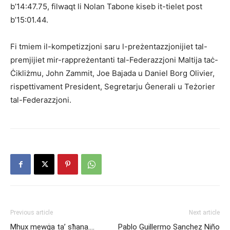
b’14:47.75, filwaqt li Nolan Tabone kiseb it-tielet post
b’15:01.44.
Fi tmiem il-kompetizzjoni saru l-preżentazzjonijiet tal-
premjijiet mir-rappreżentanti tal-Federazzjoni Maltija taċ-
Ċikliżmu, John Zammit, Joe Bajada u Daniel Borg Olivier,
rispettivament President, Segretarju Ġenerali u Teżorier
tal-Federazzjoni.
Previous article
Next article
Mhux mewġa ta’ sħana….
Pablo Guillermo Sanchez Niño