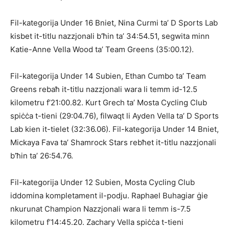
Fil-kategorija Under 16 Bniet, Nina Curmi ta’ D Sports Lab
kisbet it-titlu nazzjonali b’ħin ta’ 34:54.51, segwita minn
Katie-Anne Vella Wood ta’ Team Greens (35:00.12).
Fil-kategorija Under 14 Subien, Ethan Cumbo ta’ Team
Greens rebaħ it-titlu nazzjonali wara li temm id-12.5
kilometru f’21:00.82. Kurt Grech ta’ Mosta Cycling Club
spiċċa t-tieni (29:04.76), filwaqt li Ayden Vella ta’ D Sports
Lab kien it-tielet (32:36.06). Fil-kategorija Under 14 Bniet,
Mickaya Fava ta’ Shamrock Stars rebħet it-titlu nazzjonali
b’ħin ta’ 26:54.76.
Fil-kategorija Under 12 Subien, Mosta Cycling Club
iddomina kompletament il-podju. Raphael Buhagiar ġie
nkurunat Champion Nazzjonali wara li temm is-7.5
kilometru f’14:45.20. Zachary Vella spiċċa t-tieni