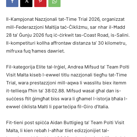
Il-Kampjonat Nazzjonali tat-Time Trial 2026, organizzat
mill-Federazzjoni Maltija taċ-Ċikliżmu, sar nhar il-Ħadd
28 ta’ Ġunju 2026 fuq iċ-ċirkwit tas-Coast Road, is-Salini.
Il-kompetituri kollha affrontaw distanza ta’ 30 kilometru,
mifruxa fuq ħames dawriet.
Fil-kategorija Elite tal-Irġiel, Andrea Mifsud ta’ Team Polti
Visit Malta kiseb l-ewwel titlu nazzjonali tiegħu tat-Time
Trial, wara prestazzjoni mill-aqwa li wasslitu biex itemm
it-tellieqa f’ħin ta’ 38:02.88. Mifsud wasal għal dan is-
suċċess ftit ġimgħat biss wara li għamel l-istorja bħala l-
ewwel ċiklista Malti li pparteċipa fil-Giro d’Italia.
Fit-tieni post spiċċa Aidan Buttigieg ta’ Team Polti Visit
Malta, li kien rebaħ l-aħħar tliet edizzjonijiet tal-