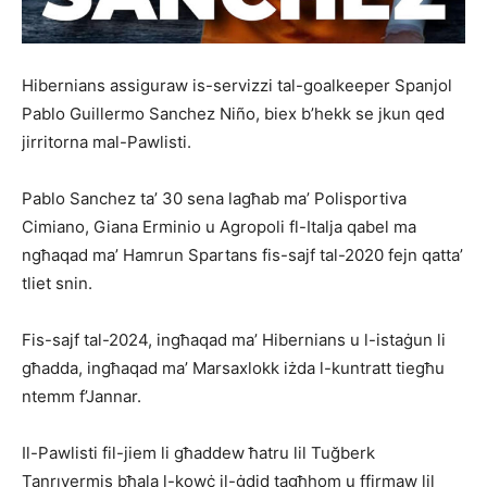
Hibernians assiguraw is-servizzi tal-goalkeeper Spanjol
Pablo Guillermo Sanchez Niño, biex b’hekk se jkun qed
jirritorna mal-Pawlisti.
Pablo Sanchez ta’ 30 sena lagħab ma’ Polisportiva
Cimiano, Giana Erminio u Agropoli fl-Italja qabel ma
ngħaqad ma’ Hamrun Spartans fis-sajf tal-2020 fejn qatta’
tliet snin.
Fis-sajf tal-2024, ingħaqad ma’ Hibernians u l-istaġun li
għadda, ingħaqad ma’ Marsaxlokk iżda l-kuntratt tiegħu
ntemm f’Jannar.
Il-Pawlisti fil-jiem li għaddew ħatru lil Tuğberk
Tanrıvermiş bħala l-kowċ il-ġdid tagħhom u ffirmaw lil