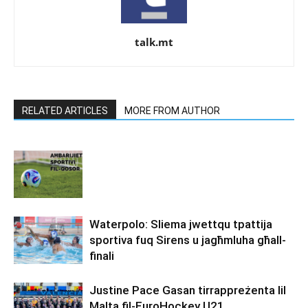
talk.mt
RELATED ARTICLES
MORE FROM AUTHOR
Waterpolo: Sliema jwettqu tpattija
sportiva fuq Sirens u jagħmluha għall-
finali
Justine Pace Gasan tirrappreżenta lil
Malta fil-EuroHockey U21