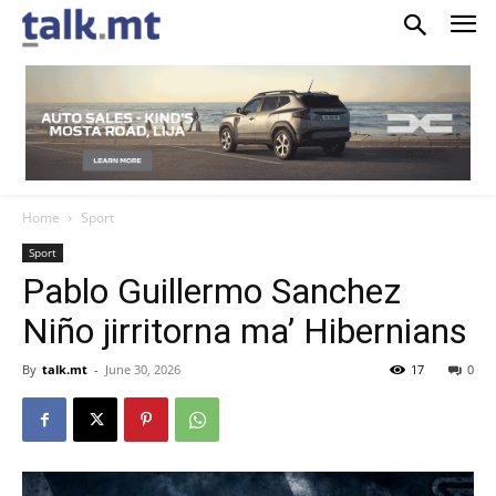
Home
Sport
Sport
Pablo Guillermo Sanchez
Niño jirritorna ma’ Hibernians
By
talk.mt
-
June 30, 2026
17
0