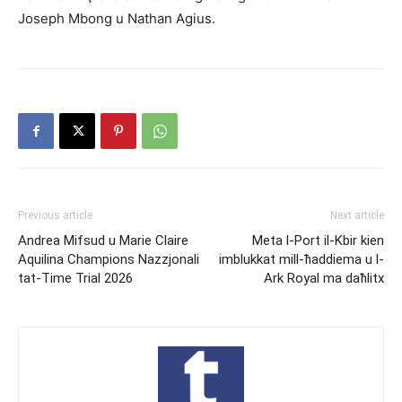
Joseph Mbong u Nathan Agius.
Previous article
Next article
Andrea Mifsud u Marie Claire
Meta l-Port il-Kbir kien
Aquilina Champions Nazzjonali
imblukkat mill-ħaddiema u l-
tat-Time Trial 2026
Ark Royal ma daħlitx