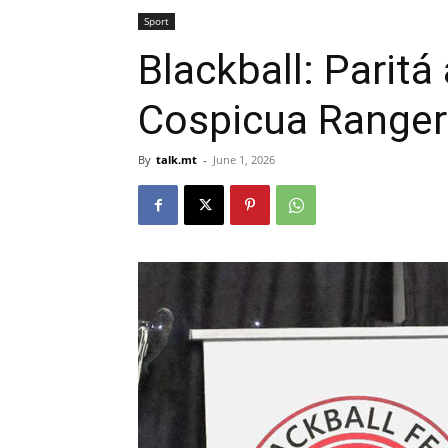
Sport
Blackball: Paritá
Cospicua Ranger
By
talk.mt
-
June 1, 2026