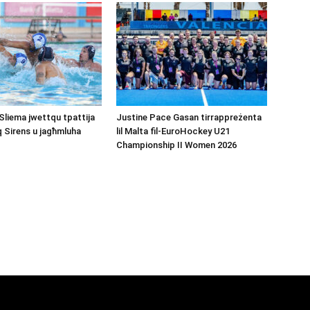
Sliema jwettqu tpattija
Justine Pace Gasan tirrappreżenta
q Sirens u jagħmluha
lil Malta fil-EuroHockey U21
Championship II Women 2026