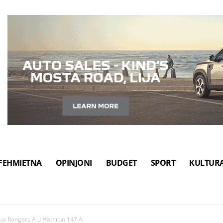
FEHMIETNA
OPINJONI
BUDGET
SPORT
KULTUR
icua Rangers A u Ħamrun 147 A