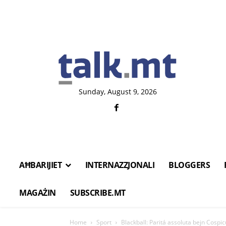
Sunday, August 9, 2026
AĦBARIJIET
INTERNAZZJONALI
BLOGGERS
MAGAŻIN
SUBSCRIBE.MT
Home
Sport
Blackball: Paritá assoluta bejn Cosp