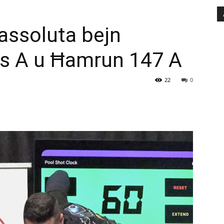
 assoluta bejn
s A u Ħamrun 147 A
22
0