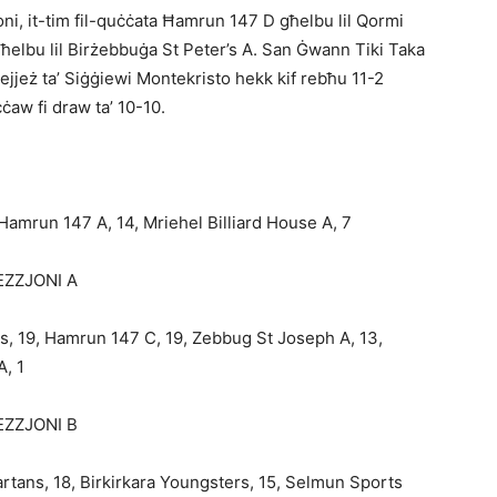
oni, it-tim fil-quċċata Ħamrun 147 D għelbu lil Qormi
 għelbu lil Birżebbuġa St Peter’s A. San Ġwann Tiki Taka
ejjeż ta’ Siġġiewi Montekristo hekk kif rebħu 11-2
aw fi draw ta’ 10-10.
Hamrun 147 A, 14, Mriehel Billiard House A, 7
EZZJONI A
s, 19, Hamrun 147 C, 19, Zebbug St Joseph A, 13,
A, 1
EZZJONI B
tans, 18, Birkirkara Youngsters, 15, Selmun Sports