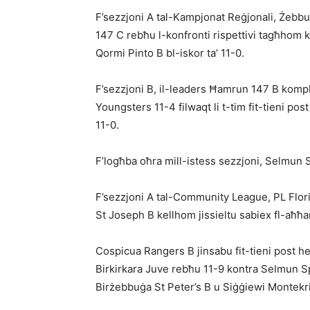
F’sezzjoni A tal-Kampjonat Reġjonali, Żeb
147 C rebħu l-konfronti rispettivi tagħhom 
Qormi Pinto B bl-iskor ta’ 11-0.
F’sezzjoni B, il-leaders Ħamrun 147 B komple
Youngsters 11-4 filwaqt li t-tim fit-tieni p
11-0.
F’logħba oħra mill-istess sezzjoni, Selmun 
F’sezzjoni A tal-Community League, PL Flor
St Joseph B kellhom jissieltu sabiex fl-aħħa
Cospicua Rangers B jinsabu fit-tieni post hek
Birkirkara Juve rebħu 11-9 kontra Selmun S
Birżebbuġa St Peter’s B u Siġġiewi Montekri