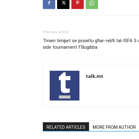
Previous article
Tmien timijiet se jissieltu għar-rebħ tal-ISFA 3-
side tournament f’Buġibba
talk.mt
RELATED ARTICLES
MORE FROM AUTHOR