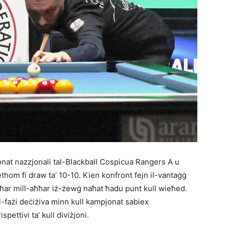
jonat nazzjonali tal-Blackball Cospicua Rangers A u
hom fi draw ta’ 10-10. Kien konfront fejn il-vantaġġ
ħħar mill-aħħar iż-żewġ naħat ħadu punt kull wieħed.
 l-fażi deċiżiva minn kull kampjonat sabiex
ettivi ta’ kull diviżjoni.