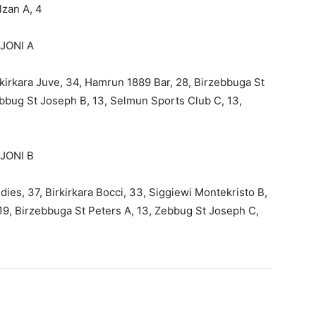
lzan A, 4
JONI A
rkirkara Juve, 34, Hamrun 1889 Bar, 28, Birzebbuga St
ebbug St Joseph B, 13, Selmun Sports Club C, 13,
JONI B
es, 37, Birkirkara Bocci, 33, Siggiewi Montekristo B,
19, Birzebbuga St Peters A, 13, Zebbug St Joseph C,