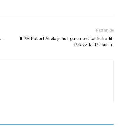
Next article
a-
Il-PM Robert Abela jieħu l-ġurament tal-ħatra fil-
Palazz tal-President