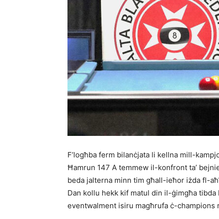
F’logħba ferm bilanċjata li kellna mill-kamp
Ħamrun 147 A temmew il-konfront ta’ bejniet
beda jalterna minn tim għall-ieħor iżda fl-a
Dan kollu hekk kif matul din il-ġimgħa tibda
eventwalment isiru magħrufa ċ-champions risp