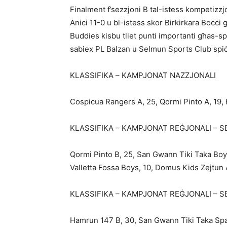
Finalment f’sezzjoni B tal-istess kompetizzj
Anici 11-0 u bl-istess skor Birkirkara Boċċi
Buddies kisbu tliet punti importanti għas-sp
sabiex PL Balzan u Selmun Sports Club spiċċ
KLASSIFIKA – KAMPJONAT NAZZJONALI
Cospicua Rangers A, 25, Qormi Pinto A, 19, 
KLASSIFIKA – KAMPJONAT REĠJONALI – S
Qormi Pinto B, 25, San Gwann Tiki Taka Boy
Valletta Fossa Boys, 10, Domus Kids Zejtun 
KLASSIFIKA – KAMPJONAT REĠJONALI – S
Hamrun 147 B, 30, San Gwann Tiki Taka Spar