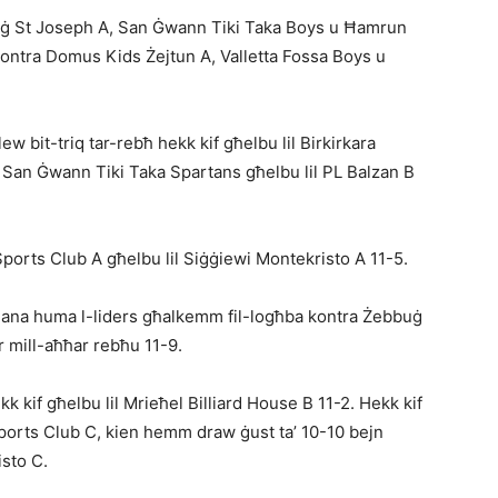
buġ St Joseph A, San Ġwann Tiki Taka Boys u Ħamrun
kontra Domus Kids Żejtun A, Valletta Fossa Boys u
w bit-triq tar-rebħ hekk kif għelbu lil Birkirkara
ost San Ġwann Tiki Taka Spartans għelbu lil PL Balzan B
Sports Club A għelbu lil Siġġiewi Montekristo A 11-5.
iana huma l-liders għalkemm fil-logħba kontra Żebbuġ
r mill-aħħar rebħu 11-9.
k kif għelbu lil Mrieħel Billiard House B 11-2. Hekk kif
ports Club C, kien hemm draw ġust ta’ 10-10 bejn
sto C.