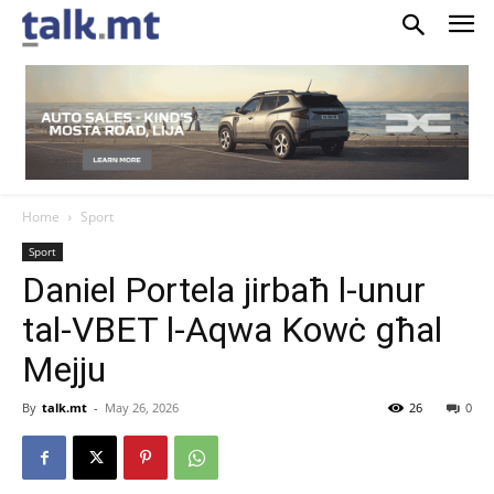
Home
Sport
Sport
Daniel Portela jirbaħ l-unur
tal-VBET l-Aqwa Kowċ għal
Mejju
By
talk.mt
-
May 26, 2026
26
0