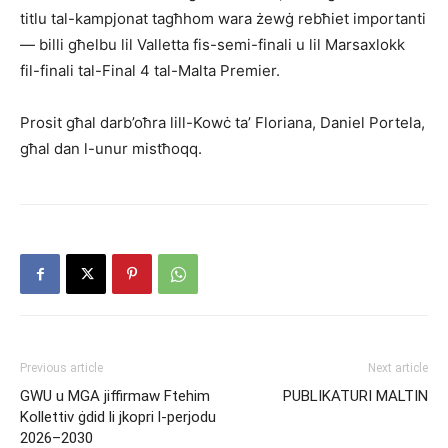
titlu tal-kampjonat tagħhom wara żewġ rebħiet importanti
— billi għelbu lil Valletta fis-semi-finali u lil Marsaxlokk
fil-finali tal-Final 4 tal-Malta Premier.
Prosit għal darb’oħra lill-Kowċ ta’ Floriana, Daniel Portela,
għal dan l-unur mistħoqq.
Previous article
Next article
GWU u MGA jiffirmaw Ftehim
PUBLIKATURI MALTIN
Kollettiv ġdid li jkopri l-perjodu
2026–2030