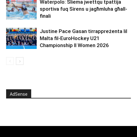
Waterpolo: Sliema jwettqu tpattija
sportiva fuq Sirens u jagħmluha għall-
finali
Justine Pace Gasan tirrappreżenta lil
Malta fil-EuroHockey U21
Championship II Women 2026
AdSense