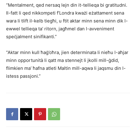
“Mentalment, qed nersaq lejn din it-tellieqa bi gratitudni.
Il-fatt li qed nikkompeti f’Londra kważi eżattament sena
wara li tlift il-kelb tiegħi, u ftit aktar minn sena minn dik l-
ewwel tellieqa ta’ ritorn, jagħmel dan l-avveniment
speċjalment sinifikanti.”
“Aktar minn kull ħaġ’oħra, jien determinata li nieħu l-aħjar
minn opportunità li qatt ma stennejt li jkolli mill-ġdid,
flimkien ma’ ħafna atleti Maltin mill-aqwa li jaqsmu din l-
istess passjoni.”