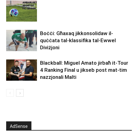
Boċċi: Għaxaq jikkonsolidaw il-
quċċata tal-klassifika tal-Ewwel
Diviżjoni
Blackball: Miguel Amato jirbaħ it-Tour
4 Ranking Final u jikseb post mat-tim
nazzjonali Malti
AdSense