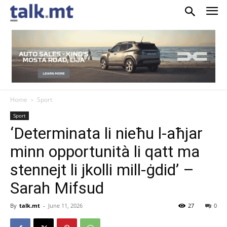
Home
Sport
Sport
‘Determinata li nieħu l-aħjar
minn opportunità li qatt ma
stennejt li jkolli mill-ġdid’ –
Sarah Mifsud
By
talk.mt
-
June 11, 2026
27
0