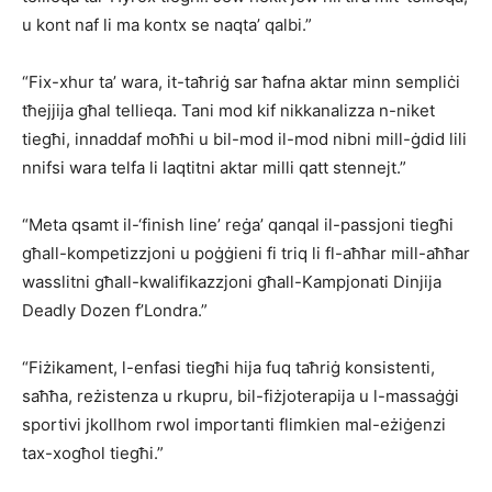
u kont naf li ma kontx se naqta’ qalbi.”
“Fix-xhur ta’ wara, it-taħriġ sar ħafna aktar minn sempliċi
tħejjija għal tellieqa. Tani mod kif nikkanalizza n-niket
tiegħi, innaddaf moħħi u bil-mod il-mod nibni mill-ġdid lili
nnifsi wara telfa li laqtitni aktar milli qatt stennejt.”
“Meta qsamt il-‘finish line’ reġa’ qanqal il-passjoni tiegħi
għall-kompetizzjoni u poġġieni fi triq li fl-aħħar mill-aħħar
wasslitni għall-kwalifikazzjoni għall-Kampjonati Dinjija
Deadly Dozen f’Londra.”
“Fiżikament, l-enfasi tiegħi hija fuq taħriġ konsistenti,
saħħa, reżistenza u rkupru, bil-fiżjoterapija u l-massaġġi
sportivi jkollhom rwol importanti flimkien mal-eżiġenzi
tax-xogħol tiegħi.”