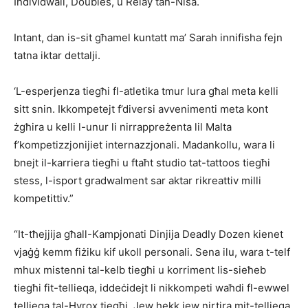
Individwali, Doubles, u Relay tan-Nisa.
Intant, dan is-sit għamel kuntatt ma’ Sarah innifisha fejn
tatna iktar dettalji.
‘L-esperjenza tiegħi fl-atletika tmur lura għal meta kelli
sitt snin. Ikkompetejt f’diversi avvenimenti meta kont
żgħira u kelli l-unur li nirrappreżenta lil Malta
f’kompetizzjonijiet internazzjonali. Madankollu, wara li
bnejt il-karriera tiegħi u ftaħt studio tat-tattoos tiegħi
stess, l-isport gradwalment sar aktar rikreattiv milli
kompetittiv.”
“It-tħejjija għall-Kampjonati Dinjija Deadly Dozen kienet
vjaġġ kemm fiżiku kif ukoll personali. Sena ilu, wara t-telf
mhux mistenni tal-kelb tiegħi u korriment lis-sieħeb
tiegħi fit-tellieqa, iddeċidejt li nikkompeti waħdi fl-ewwel
tellieqa tal-Hyrox tiegħi. Jew hekk jew nirtira mit-tellieqa,