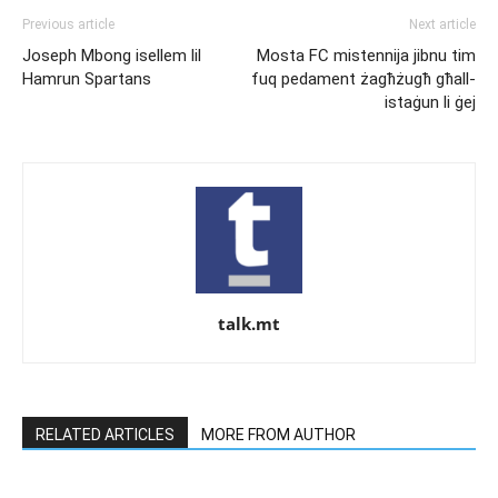
Previous article
Next article
Joseph Mbong isellem lil
Mosta FC mistennija jibnu tim
Hamrun Spartans
fuq pedament żagħżugħ għall-
istaġun li ġej
talk.mt
RELATED ARTICLES
MORE FROM AUTHOR