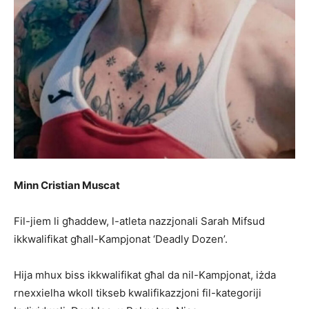
Minn Cristian Muscat
Fil-jiem li għaddew, l-atleta nazzjonali Sarah Mifsud
ikkwalifikat għall-Kampjonat ‘Deadly Dozen’.
Hija mhux biss ikkwalifikat għal da nil-Kampjonat, iżda
rnexxielha wkoll tikseb kwalifikazzjoni fil-kategoriji