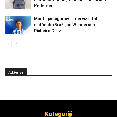
Pedersen
Mosta jassiguraw is-servizzi tal-
midfielderBrażiljan Wanderson
Pinheiro Diniz
AdSense
Kategoriji