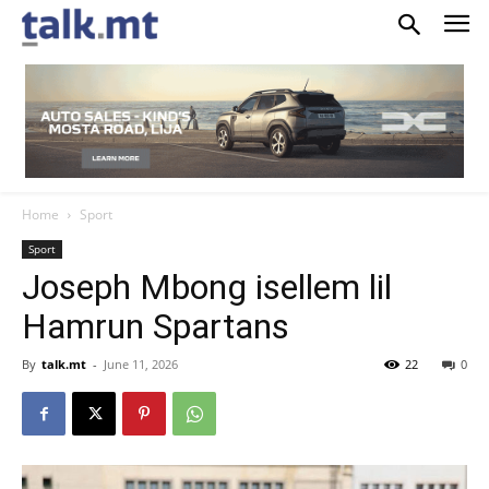
Home
Sport
Sport
Joseph Mbong isellem lil
Hamrun Spartans
By
talk.mt
-
June 11, 2026
22
0