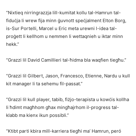
“Nixtieq nirringrazzja lill-kumitat kollu tal-Hamrun tal-
fiduċja li wrew fija minn ġuvnott speċjalment Elton Borg,
is-Sur Portelli, Marcel u Eric meta urewni l-idea tal-
proġett li kellhom u nemmen li wettaqnieh u iktar minn
hekk.”
“Grazzi lil David Camillieri tal-ħidma bla waqfien tiegħu.”
“Grazzi lil Gilbert, Jason, Francesco, Etienne, Nardu u kull
kit manager li ta sehemu fil-passat.”
“Grazzi lil kull player, tabib, fiżjo-terapista u kowċis kollha
li ħdimt magħhom għax mingħajrhom il-progress tal-
klabb ma kienx ikun possibli.”
“Ktibt parti kbira mill-karriera tiegħi ma’ Hamrun, peró