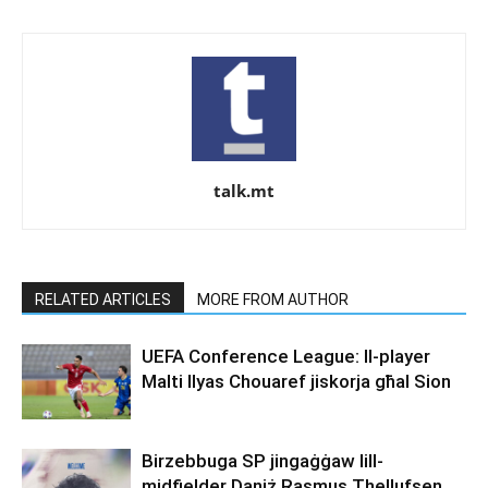
talk.mt
RELATED ARTICLES
MORE FROM AUTHOR
UEFA Conference League: Il-player
Malti Ilyas Chouaref jiskorja għal Sion
Birzebbuga SP jingaġġaw lill-
midfielder Daniż,Rasmus Thellufsen