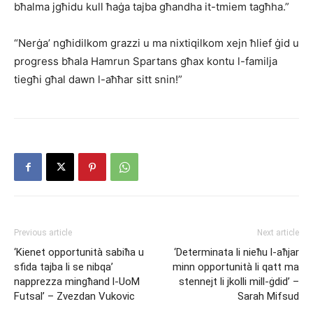
bħalma jgħidu kull ħaġa tajba għandha it-tmiem tagħha.”
“Nerġa’ ngħidilkom grazzi u ma nixtiqilkom xejn ħlief ġid u
progress bħala Hamrun Spartans għax kontu l-familja
tiegħi għal dawn l-aħħar sitt snin!”
Previous article
Next article
‘Kienet opportunità sabiħa u
‘Determinata li nieħu l-aħjar
sfida tajba li se nibqa’
minn opportunità li qatt ma
napprezza mingħand l-UoM
stennejt li jkolli mill-ġdid’ –
Futsal’ – Zvezdan Vukovic
Sarah Mifsud