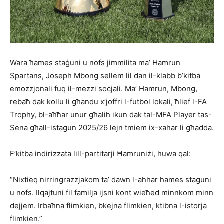
Wara ħames staġuni u nofs jimmilita ma’ Hamrun
Spartans, Joseph Mbong sellem lil dan il-klabb b’kitba
emozzjonali fuq il-mezzi soċjali. Ma’ Hamrun, Mbong,
rebaħ dak kollu li għandu x’joffri l-futbol lokali, ħlief l-FA
Trophy, bl-aħħar unur għalih ikun dak tal-MFA Player tas-
Sena għall-istaġun 2025/26 lejn tmiem ix-xahar li għadda.
F’kitba indirizzata lill-partitarji Ħamruniżi, huwa qal:
“Nixtieq nirringrazzjakom ta’ dawn l-ahhar hames staguni
u nofs. Ilqajtuni fil familja ijsni kont wieħed minnkom minn
dejjem. Irbaħna flimkien, bkejna flimkien, ktibna l-istorja
flimkien.”