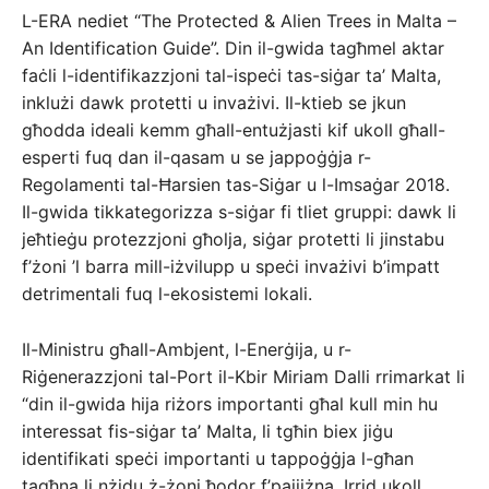
L-ERA nediet “The Protected & Alien Trees in Malta –
An Identification Guide”. Din il-gwida tagħmel aktar
faċli l-identifikazzjoni tal-ispeċi tas-siġar ta’ Malta,
inklużi dawk protetti u invażivi. Il-ktieb se jkun
għodda ideali kemm għall-entużjasti kif ukoll għall-
esperti fuq dan il-qasam u se jappoġġja r-
Regolamenti tal-Ħarsien tas-Siġar u l-Imsaġar 2018.
Il-gwida tikkategorizza s-siġar fi tliet gruppi: dawk li
jeħtieġu protezzjoni għolja, siġar protetti li jinstabu
f’żoni ’l barra mill-iżvilupp u speċi invażivi b’impatt
detrimentali fuq l-ekosistemi lokali.
Il-Ministru għall-Ambjent, l-Enerġija, u r-
Riġenerazzjoni tal-Port il-Kbir Miriam Dalli rrimarkat li
“din il-gwida hija riżors importanti għal kull min hu
interessat fis-siġar ta’ Malta, li tgħin biex jiġu
identifikati speċi importanti u tappoġġja l-għan
tagħna li nżidu ż-żoni ħodor f’pajjiżna. Irrid ukoll