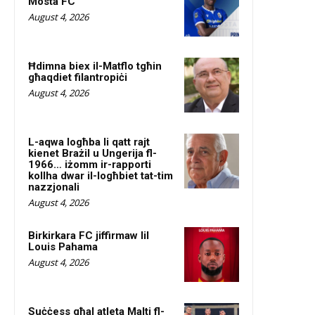
Mosta FC
August 4, 2026
Ħdimna biex il-Matflo tgħin
għaqdiet filantropiċi
August 4, 2026
L-aqwa logħba li qatt rajt
kienet Brażil u Ungerija fl-
1966… iżomm ir-rapporti
kollha dwar il-logħbiet tat-tim
nazzjonali
August 4, 2026
Birkirkara FC jiffirmaw lil
Louis Pahama
August 4, 2026
Suċċess għal atleta Malti fl-