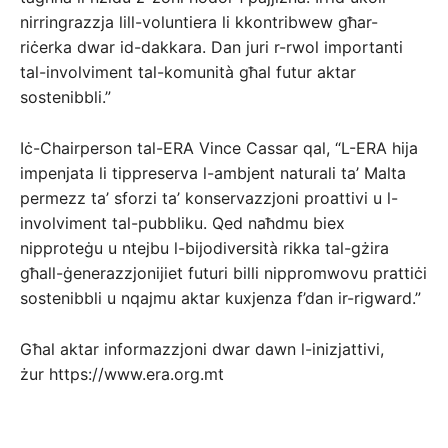
nirringrazzja lill-voluntiera li kkontribwew għar-
riċerka dwar id-dakkara. Dan juri r-rwol importanti
tal-involviment tal-komunità għal futur aktar
sostenibbli.”
Iċ-Chairperson tal-ERA Vince Cassar qal, “L-ERA hija
impenjata li tippreserva l-ambjent naturali ta’ Malta
permezz ta’ sforzi ta’ konservazzjoni proattivi u l-
involviment tal-pubbliku. Qed naħdmu biex
nipproteġu u ntejbu l-bijodiversità rikka tal-gżira
għall-ġenerazzjonijiet futuri billi nippromwovu prattiċi
sostenibbli u nqajmu aktar kuxjenza f’dan ir-rigward.”
Għal aktar informazzjoni dwar dawn l-inizjattivi,
żur https://www.era.org.mt