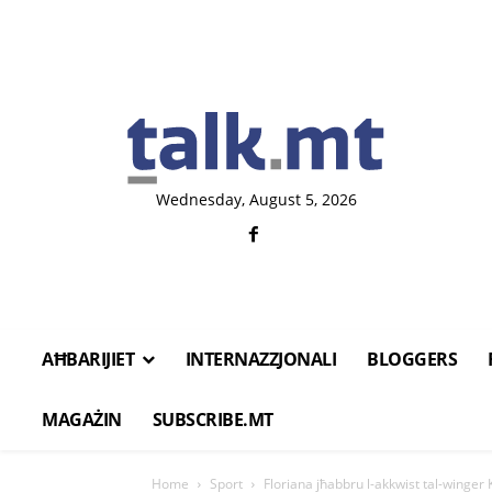
Wednesday, August 5, 2026
AĦBARIJIET
INTERNAZZJONALI
BLOGGERS
MAGAŻIN
SUBSCRIBE.MT
Home
Sport
Floriana jħabbru l-akkwist tal-winger 