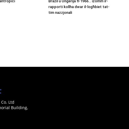
antropiċi
Brażil u Ungerija fl-1966… iżomm ir-
rapporti kollha dwar il-logħbiet tat-
tim nazzjonali
 Co. Ltd
rial Building,