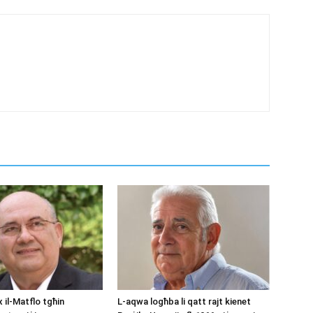
 il-Matflo tgħin
L-aqwa logħba li qatt rajt kienet