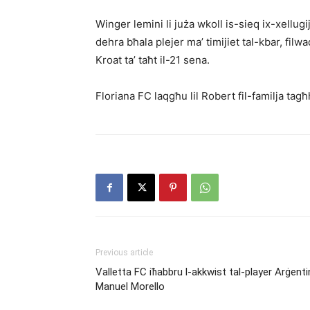
Winger lemini li juża wkoll is-sieq ix-xellugi
dehra bħala plejer ma’ timijiet tal-kbar, fil
Kroat ta’ taħt il-21 sena.
Floriana FC laqgħu lil Robert fil-familja 
Previous article
Valletta FC iħabbru l-akkwist tal-player Arġenti
Manuel Morello