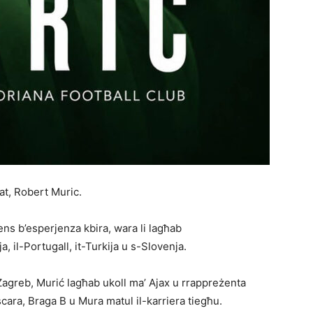
at, Robert Muric.
ns b’esperjenza kbira, wara li lagħab
a, il-Portugall, it-Turkija u s-Slovenja.
agreb, Murić lagħab ukoll ma’ Ajax u rrappreżenta
scara, Braga B u Mura matul il-karriera tiegħu.