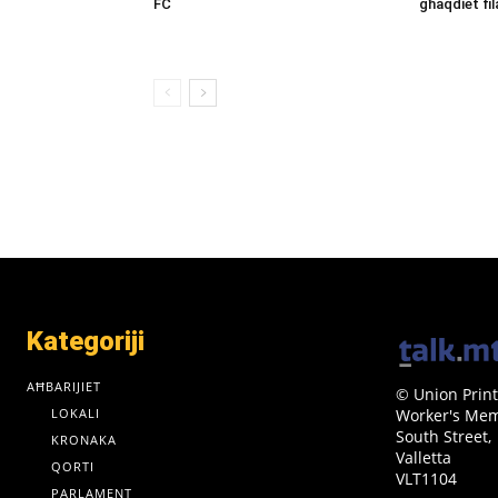
FC
għaqdiet fil
Kategoriji
AĦBARIJIET
© Union Print
LOKALI
Worker's Memo
South Street,
KRONAKA
Valletta
QORTI
VLT1104
PARLAMENT