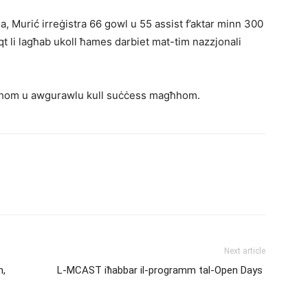
ja, Murić irreġistra 66 gowl u 55 assist f’aktar minn 300
waqt li lagħab ukoll ħames darbiet mat-tim nazzjonali
tagħhom u awgurawlu kull suċċess magħhom.
Next article
n,
L-MCAST iħabbar il-programm tal-Open Days