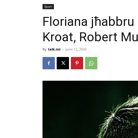
Sport
Floriana jħabbru 
Kroat, Robert Mu
By
talk.mt
-
June 12, 2026