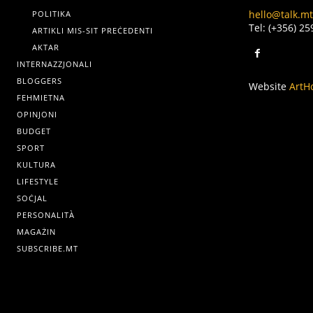
hello@talk.mt
POLITIKA
Tel: (+356) 2
ARTIKLI MIS-SIT PREĊEDENTI
AKTAR
INTERNAZZJONALI
BLOGGERS
Website
ArtH
FEHMIETNA
OPINJONI
BUDGET
SPORT
KULTURA
LIFESTYLE
SOĊJAL
PERSONALITÀ
MAGAŻIN
SUBSCRIBE.MT