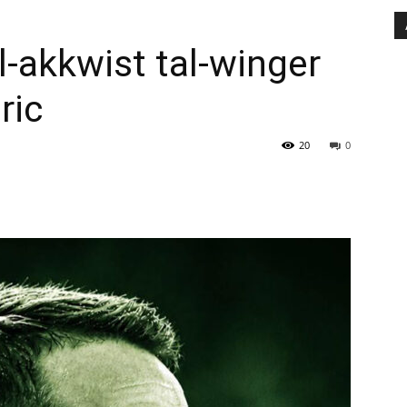
l-akkwist tal-winger
ric
20
0