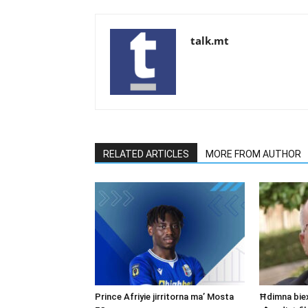
talk.mt
RELATED ARTICLES
MORE FROM AUTHOR
Prince Afriyie jirritorna ma’ Mosta
Ħdimna biex