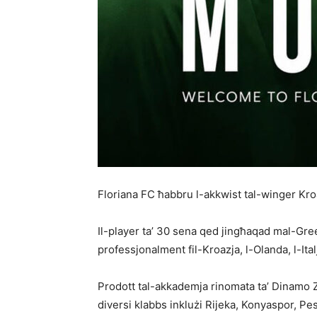
Floriana FC ħabbru l-akkwist tal-winger Kro
Il-player ta’ 30 sena qed jingħaqad mal-Gree
professjonalment fil-Kroazja, l-Olanda, l-Italj
Prodott tal-akkademja rinomata ta’ Dinamo Z
diversi klabbs inklużi Rijeka, Konyaspor, Pe