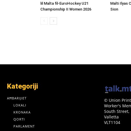
lil Malta fil-EuroHockey U21
Malti Ilyas 
Championship II Women 2026
Sion
Kategoriji
AĦBARIJIET
© Union Print
LOKALI
Worker's Memo
South Street,
KRONAKA
Valletta
QORTI
VLT1104
PARLAMENT