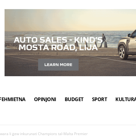
FEHMIETNA
OPINJONI
BUDGET
SPORT
KULTUR
u wara li ġew inkurunati Champions tal-Malta Premier