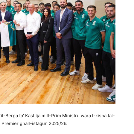
il-Berġa ta’ Kastilja mill-Prim Ministru wara l-kisba tal-
a Premier għall-istaġun 2025/26.