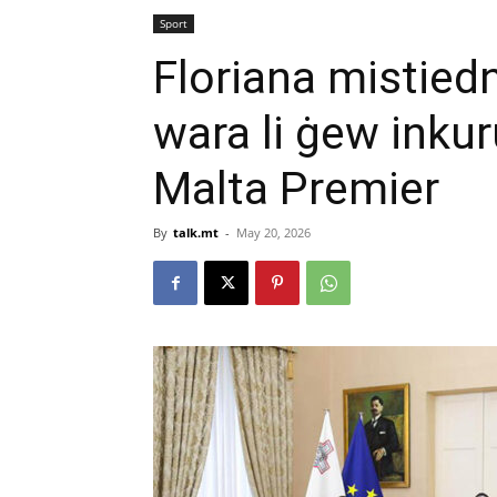
Sport
Floriana mistiedn
wara li ġew inku
Malta Premier
By
talk.mt
-
May 20, 2026