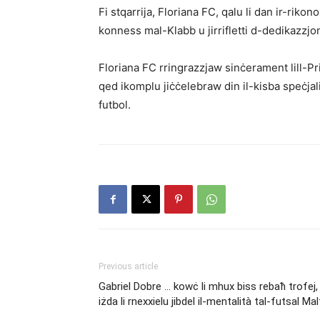
Fi stqarrija, Floriana FC, qalu li dan ir-rik
konness mal-Klabb u jirrifletti d-dedikazzjon
Floriana FC rringrazzjaw sinċerament lill-Pr
qed ikomplu jiċċelebraw din il-kisba speċjali
futbol.
Previous article
Gabriel Dobre … kowċ li mhux biss rebaħ trofej,
iżda li rnexxielu jibdel il-mentalità tal-futsal Mal