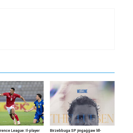
ence League: Il-player
Birzebbuga SP jingaġġaw lill-