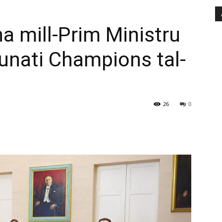
a mill-Prim Ministru
runati Champions tal-
26
0