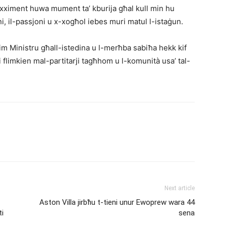
onoxximent huwa mument ta’ kburija għal kull min hu
i, il-passjoni u x-xogħol iebes muri matul l-istaġun.
im Ministru għall-istedina u l-merħba sabiħa hekk kif
 flimkien mal-partitarji tagħhom u l-komunità usa’ tal-
Next article
Aston Villa jirbħu t-tieni unur Ewoprew wara 44
ti
sena