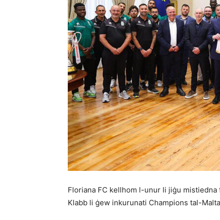
Floriana FC kellhom l-unur li jiġu mistiedna f
Klabb li ġew inkurunati Champions tal-Malt