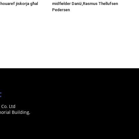
Chouaref jiskorja għal
midfielder Daniż,Rasmus Thellufsen
Pedersen
 Co. Ltd
rial Building,