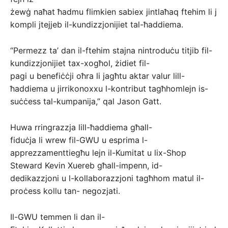
żewġ naħat ħadmu flimkien sabiex jintlaħaq ftehim li j
kompli jtejjeb il-kundizzjonijiet tal-ħaddiema.
“Permezz ta’ dan il-ftehim stajna nintroduċu titjib fil-
kundizzjonijiet tax-xogħol, żidiet fil-
pagi u benefiċċji oħra li jagħtu aktar valur lill-
ħaddiema u jirrikonoxxu l-kontribut tagħhomlejn is-
suċċess tal-kumpanija,” qal Jason Gatt.
Huwa rringrazzja lill-ħaddiema għall-
fiduċja li wrew fil-GWU u esprima l-
apprezzamenttiegħu lejn il-Kumitat u lix-Shop
Steward Kevin Xuereb għall-impenn, id-
dedikazzjoni u l-kollaborazzjoni tagħhom matul il-
proċess kollu tan- negozjati.
Il-GWU temmen li dan il-