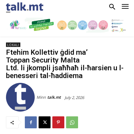
LOKALI
Ftehim Kollettiv ġdid ma’
Toppan Security Malta
Ltd. li jkompli jsaħħaħ il-ħarsien u l-
benesseri tal-ħaddiema
Minn
talk.mt
July 2, 2026