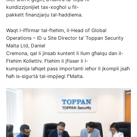
kundizzjonijiet tax-xogħol u fil-
pakkett finanzjarju tal-ħaddiema.
Waqt l-iffirmar tal-ftehim, il-Head of Global
Operations – ID u Site Director ta’ Toppan Security
Malta Ltd, Daniel
Cremona, qal li jinsab kuntent li llum għalqu dan il-
Ftehim Kollettiv. Ftehim li jfisser li l-
kumpanija laħqet pass importanti ieħor li jkompli jsaħ
ħaħ is-sigurtà tal-impjiegi f’Malta.