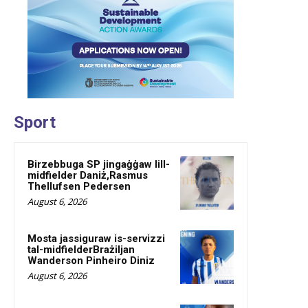
Sport
Birzebbuga SP jingaġġaw lill-
midfielder Daniż,Rasmus
Thellufsen Pedersen
August 6, 2026
Mosta jassiguraw is-servizzi
tal-midfielderBrażiljan
Wanderson Pinheiro Diniz
August 6, 2026