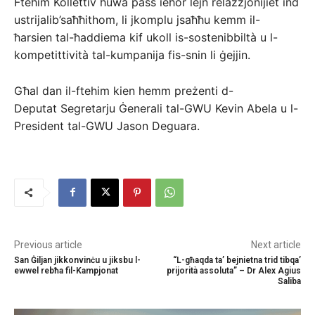
Ftehim Kollettiv huwa pass ieħor lejn relazzjonijiet ind
ustrijalib’saħħithom, li jkomplu jsaħħu kemm il-
ħarsien tal-ħaddiema kif ukoll is-sostenibbiltà u l-
kompetittività tal-kumpanija fis-snin li ġejjin.
Għal dan il-ftehim kien hemm preżenti d-
Deputat Segretarju Ġenerali tal-GWU Kevin Abela u l-
President tal-GWU Jason Deguara.
Previous article
Next article
San Ġiljan jikkonvinċu u jiksbu l-
“L-għaqda ta’ bejnietna trid tibqa’
ewwel rebħa fil-Kampjonat
prijorità assoluta” – Dr Alex Agius
Saliba