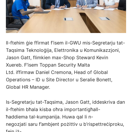
Il-ftehim ġie ffirmat f’isem il-GWU mis-Segretarju tat-
Taqsima Teknoloġija, Elettronika u Komunikazzjoni,
Jason Gatt, flimkien max-Shop Steward Kevin
Xuereb. F’isem Toppan Security Malta
Ltd. iffirmaw Daniel Cremona, Head of Global
Operations – ID u Site Director u Seralie Bonett,
Global HR Manager.
Is-Segretarju tat-Taqsima, Jason Gatt, iddeskriva dan
il-ftehim bħala kisba oħra importantigħall-
ħaddiema tal-kumpanija. Huwa qal li n-
negozjati saru f’ambjent pożittiv u b’rispettreċiproku,
fejn iż-