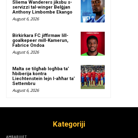
Sliema Wanderers jiksbu s-
servizzi tal-winger Belġjan
Anthony Limbombe Ekango
August 6, 2026
Birkirkara FC jiffirmaw lill-
goalkepeer mill-Kamerun,
Fabrice Ondoa
August 6, 2026
Malta se tilgħab logħba ta’
ħbiberija kontra
Liechtenstein lejn l-aħħar ta’
Settembru
August 6, 2026
Kategoriji
AĦBARIJIET