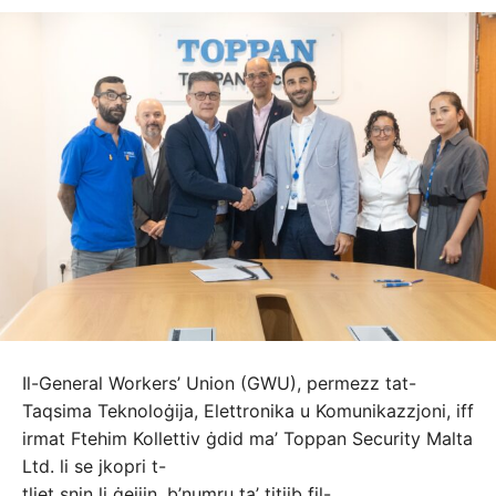
Il-General Workers’ Union (GWU), permezz tat-
Taqsima Teknoloġija, Elettronika u Komunikazzjoni, iff
irmat Ftehim Kollettiv ġdid ma’ Toppan Security Malta
Ltd. li se jkopri t-
tliet snin li ġejjin, b’numru ta’ titjib fil-