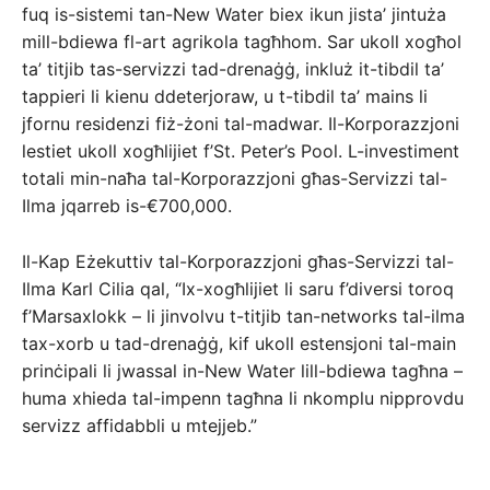
fuq is-sistemi tan-New Water biex ikun jista’ jintuża
mill-bdiewa fl-art agrikola tagħhom. Sar ukoll xogħol
ta’ titjib tas-servizzi tad-drenaġġ, inkluż it-tibdil ta’
tappieri li kienu ddeterjoraw, u t-tibdil ta’ mains li
jfornu residenzi fiż-żoni tal-madwar. Il-Korporazzjoni
lestiet ukoll xogħlijiet f’St. Peter’s Pool. L-investiment
totali min-naħa tal-Korporazzjoni għas-Servizzi tal-
Ilma jqarreb is-€700,000.
Il-Kap Eżekuttiv tal-Korporazzjoni għas-Servizzi tal-
Ilma Karl Cilia qal, “Ix-xogħlijiet li saru f’diversi toroq
f’Marsaxlokk – li jinvolvu t-titjib tan-networks tal-ilma
tax-xorb u tad-drenaġġ, kif ukoll estensjoni tal-main
prinċipali li jwassal in-New Water lill-bdiewa tagħna –
huma xhieda tal-impenn tagħna li nkomplu nipprovdu
servizz affidabbli u mtejjeb.”