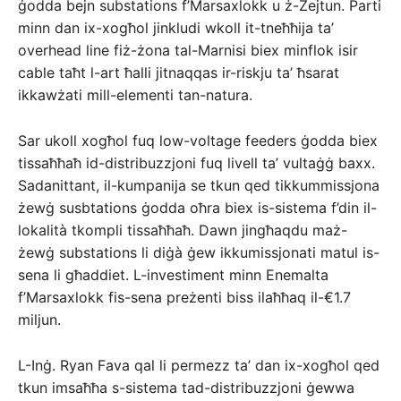
ġodda bejn substations f’Marsaxlokk u ż-Żejtun. Parti
minn dan ix-xogħol jinkludi wkoll it-tneħħija ta’
overhead line fiż-żona tal-Marnisi biex minflok isir
cable taħt l-art ħalli jitnaqqas ir-riskju ta’ ħsarat
ikkawżati mill-elementi tan-natura.
Sar ukoll xogħol fuq low-voltage feeders ġodda biex
tissaħħaħ id-distribuzzjoni fuq livell ta’ vultaġġ baxx.
Sadanittant, il-kumpanija se tkun qed tikkummissjona
żewġ susbtations ġodda oħra biex is-sistema f’din il-
lokalità tkompli tissaħħaħ. Dawn jingħaqdu maż-
żewġ substations li diġà ġew ikkumissjonati matul is-
sena li għaddiet. L-investiment minn Enemalta
f’Marsaxlokk fis-sena preżenti biss ilaħħaq il-€1.7
miljun.
L-Inġ. Ryan Fava qal li permezz ta’ dan ix-xogħol qed
tkun imsaħħa s-sistema tad-distribuzzjoni ġewwa