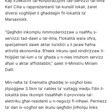
Kap Eżekuttiv tal-Korporazzjoni tas-Servizzi tal-Ilma
Karl Cilia u rappreżentanti tal-kunsill lokali, żaret
diversi xogħlijiet li għaddejjin fil-lokalità ta’
Marsaxlokk.
“Qegħdin inkomplu nimmodernizzaw u nsaħħu s-
servizzi tad-dawl u tal-ilma, f’lokalità wara oħra,
speċjalment dawk aktar turistiċi u li jaraw ħafna
attività ekonomika. B’hekk inkunu qed nindirizzaw il-
ħtiġijiet tal-lum u ta’ għada u n-nies intuhom servizz
aħjar u aktar affiddabbli,” qalet il-Ministru Miriam
Dalli.
Min-naħa ta’ Enemalta għaddej ix-xogħol biex
jitpoġġew 3.5km ta’ cables ta’ vultaġġ medju f’din il-
lokalità biex tkompli tissaħħaħ il-provvista tal-
elettriku għar-residenti u n-negozji fl-inħawi. Permezz
ta’ dan ix-xogħol ser ikunu qegħdin jinħolqu links