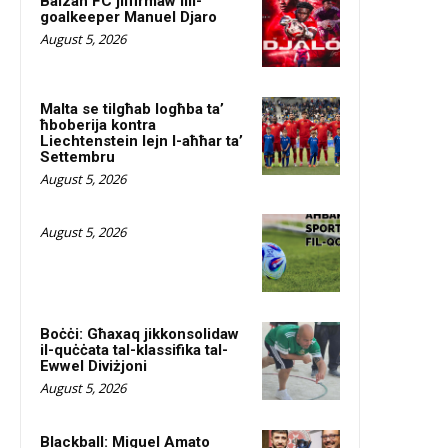
Balzan FC jiffirmaw lill-
goalkeeper Manuel Djaro
August 5, 2026
Malta se tilgħab logħba ta’
ħboberija kontra
Liechtenstein lejn l-aħħar ta’
Settembru
August 5, 2026
August 5, 2026
Boċċi: Għaxaq jikkonsolidaw
il-quċċata tal-klassifika tal-
Ewwel Diviżjoni
August 5, 2026
Blackball: Miguel Amato