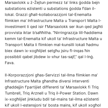
Marsaxlokk u ż-Żejtun permezz ta’ links ġodda bejn
substations eżistenti u substations ġodda f’dan il-
lokal. Grazzi għall-kollaborazzjoni tal-Enemalta
flimkien ma’ Infrastructure Malta u Transport Malta l-
investiment li qed isir f’Marsaxlokk ser ikun qed jagħti
provvista iktar b’saħħitha. “Nirringrazzja lill-ħaddiema
kemm tal-Enemalta kif ukoll ta’ Infrastructure Malta u
Transport Malta li flimkien mal-kunsilli lokali ħadmu
biex dawn ix-xogħlijiet setgħu jsiru fl-inqas ħin
possibbli qabel jibdew ix-xhur tas-sajf,” qal l-Inġ.
Fava.
Il-Korporazzjoni għas-Servizzi tal-Ilma flimkien ma’
Infrastructure Malta għandha diversi interventi
għaddejjin f’partijiet differenti ta’ Marsaxlokk fi Triq
Tumbrell, Triq Arznell u Triq il-Power Station. Dawn
ix-xogħlijiet jinkludu bdil tal-mains tal-ilma eżistenti
kif ukoll l-estensjoni ta’ bosta mains, kif ukoll xogħol