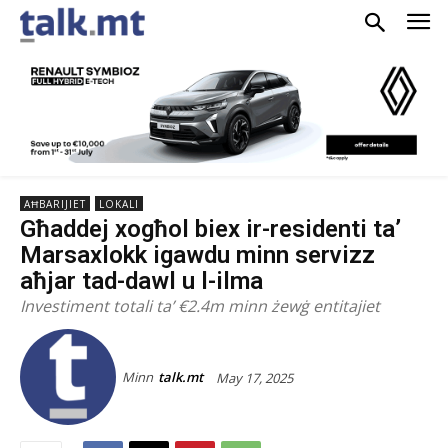
AĦBARIJIET
LOKALI
Għaddej xogħol biex ir-residenti ta’
Marsaxlokk igawdu minn servizz
aħjar tad-dawl u l-ilma
Investiment totali ta’ €2.4m minn żewġ entitajiet
Minn
talk.mt
May 17, 2025