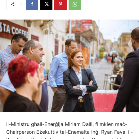
Il-Ministru għall-Enerġija Miriam Dalli, flimkien maċ-
Chairperson Eżekuttiv tal-Enemalta Inġ. Ryan Fava, il-